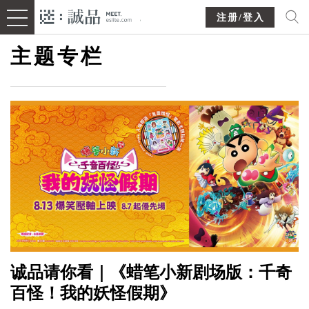
注册/登入
主题专栏
诚品请你看｜《蜡笔小新剧场版：千奇
百怪！我的妖怪假期》