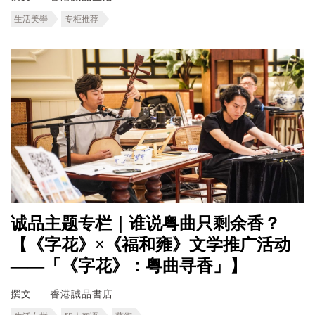
生活美學
专柜推荐
诚品主题专栏｜谁说粤曲只剩余香？
【《字花》×《福和雍》文学推广活动
——「《字花》：粤曲寻香」】
撰文
香港誠品書店