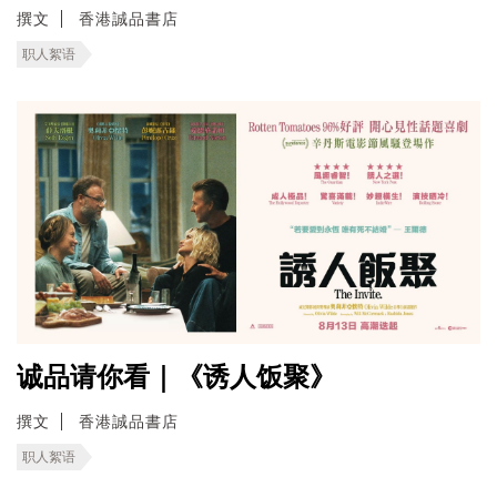
撰文
香港誠品書店
职人絮语
诚品请你看｜《诱人饭聚》
撰文
香港誠品書店
职人絮语