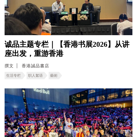
诚品主题专栏｜【香港书展2026】从讲
座出发，重游香港
撰文
香港誠品書店
生活专栏
职人絮语
藝術