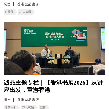
撰文
香港誠品書店
自策展
职人絮语
诚品主题专栏｜【香港书展2026】从讲
座出发，重游香港
撰文
香港誠品書店
生活专栏
职人絮语
藝術