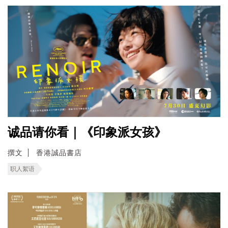
诚品请你看｜《印象派女孩》
撰文
香港誠品書店
职人絮语