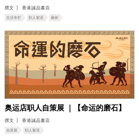
撰文
香港誠品書店
生活专栏
职人絮语
藝術
奥运店职人自策展 ｜【命运的磨石】
撰文
香港誠品書店
自策展
职人絮语