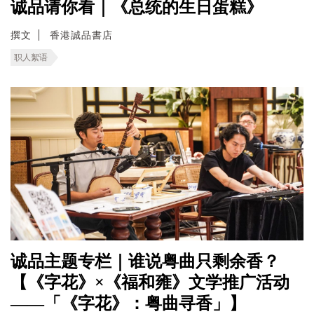
诚品请你看｜《总统的生日蛋糕》
撰文
香港誠品書店
职人絮语
诚品主题专栏｜谁说粤曲只剩余香？
【《字花》×《福和雍》文学推广活动
——「《字花》：粤曲寻香」】