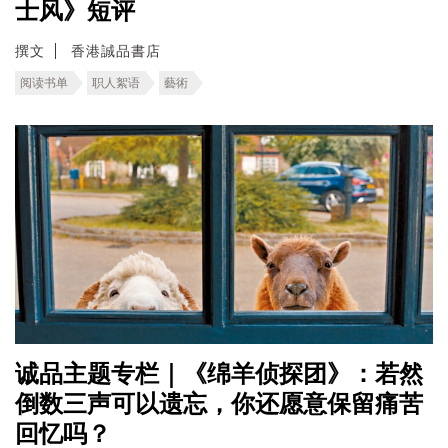
士风》短评
撰文
香港誠品書店
阅读书单
职人絮语
藝術
诚品主题专栏｜《绵羊侦探团》：若然
倒数三声可以遗忘，你还愿意保留痛苦
回忆吗？