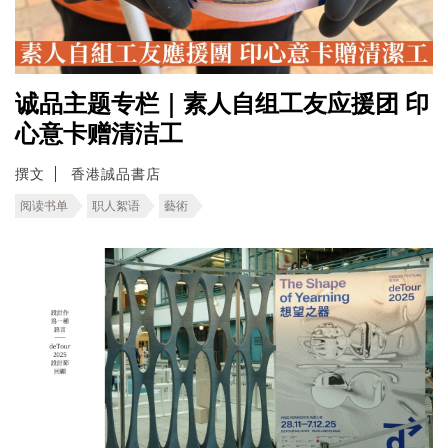
诚品主题专栏｜素人自组工友应援团 印
心意卡赠清洁工
撰文
香港誠品書店
阅读书单
职人絮语
藝術