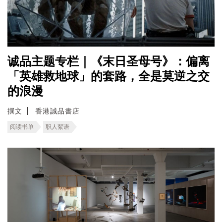
诚品主题专栏｜《末日圣母号》：偏离
「英雄救地球」的套路，全是莫逆之交
的浪漫
撰文
香港誠品書店
阅读书单
职人絮语