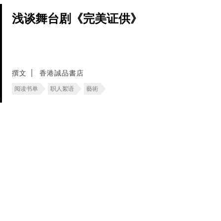
浅谈舞台剧《完美证供》
撰文
香港誠品書店
阅读书单
职人絮语
藝術