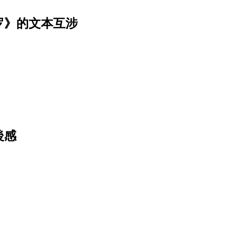
罗》的文本互涉
後感