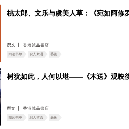
桃太郎、文乐与虞美人草：《宛如阿修
撰文
香港誠品書店
阅读书单
职人絮语
藝術
树犹如此，人何以堪——《木送》观映
撰文
香港誠品書店
阅读书单
职人絮语
藝術