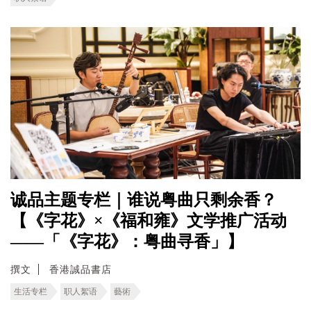
诚品主题专栏｜谁说粤曲只剩余香？
【《字花》×《福和雍》文学推广活动
——「《字花》：粤曲寻香」】
撰文
香港誠品書店
生活专栏
职人絮语
藝術