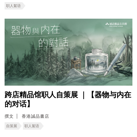
职人絮语
跨店精品馆职人自策展 ｜【器物与内在
的对话】
撰文
香港誠品書店
自策展
职人絮语