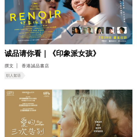
诚品请你看｜《印象派女孩》
撰文
香港誠品書店
职人絮语