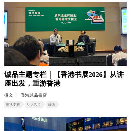
诚品主题专栏｜【香港书展2026】从讲
座出发，重游香港
撰文
香港誠品書店
生活专栏
职人絮语
藝術