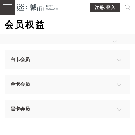
注册/登入
会员权益
白卡会员
白卡会员权益
○免费申办，无限期单笔/累计消费满HKD1,500即可升
金卡会员
等金卡会员。单笔消费满HKD12,000即可升等黑卡会
金卡会员权益
员。
○白卡会员无限期单笔/累计消费满HKD1,500即可升等
○下载【eslite HK】APP 即可马上申办。
黑卡会员
金卡会员。
黑卡會員權益
○白卡會員單筆消費滿HKD12,000即可升等黑卡會
●於全港诚品书店及诚品生活专柜，提供有效姓名及电