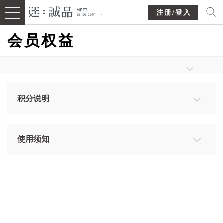
注册/登入
会员权益
积分说明
白卡会员
於诚品香港门市消费，提供有效姓名及电话号码或出
使用须知
示【eslite HK】手机应用程式之行动会员卡，单笔交
01_积分累计纪录於每次消费後立即更新。
易金额每HKD2可累计1积分，每250积分折抵
HKD1。帐户内已累计之积分依调整後规则计算。
02_每笔消费所得之积分皆可使用至下一年年底，不
论会员身份别，均可於积分有效期内行使兑换权。 (举
金卡会员
例：会员於2020年所得诚品积分，应於2021年12月