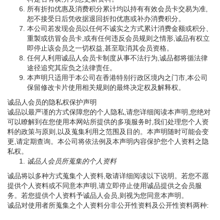
所有折扣优惠及消费积分累计均以持有有效会员卡交易为准,
恕不接受日后凭收据退回折扣优惠或补办消费积分。
本公司若发现会员以任何不诚实之方式累计消费金额或积分、
重製或彷冒会员卡,或有任何违反会员规则之情形,诚品有权立
即停止该会员之一切权益,甚至取消其会员资格。
任何人利用诚品人会员卡制度从事不法行为,诚品都将循法律
途径追究其应负之法律责任。
本声明只适用于本公司在香港特别行政区境内之门市,本公司
保留修改卡片使用相关规则的最终决定权及解释权。
诚品人会员的隐私权保护声明
诚品以最严谨的方式保障您的个人隐私,请您详细阅读本声明,您绝对
可以瞭解到在您使用本网站所提供的多项服务时,我们处理您个人资
料的政策与原则,以及蒐集利用之范围及目的。本声明随时可能会变
更,请定期查询。本公司将依法例及本声明内容保护您个人资料之隐
私权。
诚品人会员所蒐集的个人资料
诚品将以多种方式蒐集个人资料,敬请详细阅读以下说明。若您不愿
提供个人资料或不同意本声明,请立即停止使用诚品提供之会员服
务。若您提供个人资料予诚品人会员,则视为您同意本声明。
诚品对使用者所蒐集之个人资料分非公开性资料及公开性资料两种: