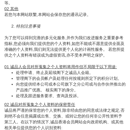
等。
02 其他
若您与本网站联繫,本网站会保存您的通讯记录。
2.
特别注意事项
为了您可以得到完善的多元化服务,并作为我们改进服务之重要参考
指标,您必须向我们提供您的个人资料,如您不能或不愿意提供全面及
准确的个人资料,我们则无法提供更个人化的计画性服务。 若您所提
供之个人资料有错误或为虚假资讯,亦不受本声明之保护。
01 诚品人会员对所蒐集之个人资料将用作但不局限于以下用途:
处理申请、终止及延续阁下之诚品人会籍。
管理阁下的会员帐户及处理任何按规则所定下的积分计划。
向您提供经本公司或本公司旗下之分公司或与合作伙伴推出的
产品推广优惠。 核实阁下的身分。
处理及跟进服务要求、查询及投诉。
02 诚品对所蒐集之个人资料的保密责任
诚品将严谨的保管您的个人资料,除非经由您的同意或法律之规定,否
则绝不会任意揭露或出售、交换、或转让您的任何非公开性资料予
第三人。在以下的情况下,诚品香港会员网站会向政府机构、或其他
相关单位提供您的个人识别资料: