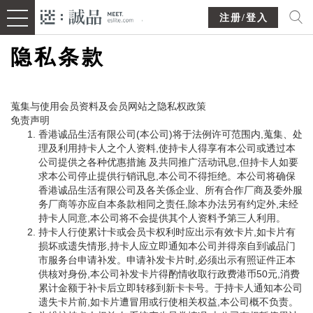
注册/登入
隐私条款
蒐集与使用会员资料及会员网站之隐私权政策
免责声明
香港诚品生活有限公司(本公司)将于法例许可范围内,蒐集、处
理及利用持卡人之个人资料,使持卡人得享有本公司或透过本
公司提供之各种优惠措施 及共同推广活动讯息,但持卡人如要
求本公司停止提供行销讯息,本公司不得拒绝。本公司将确保
香港诚品生活有限公司及各关係企业、所有合作厂商及委外服
务厂商等亦应自本条款相同之责任,除本办法另有约定外,未经
持卡人同意,本公司将不会提供其个人资料予第三人利用。
持卡人行使累计卡或会员卡权利时应出示有效卡片,如卡片有
损坏或遗失情形,持卡人应立即通知本公司并得亲自到诚品门
市服务台申请补发。申请补发卡片时,必须出示有照证件正本
供核对身份,本公司补发卡片得酌情收取行政费港币50元,消费
累计金额于补卡后立即转移到新卡卡号。于持卡人通知本公司
遗失卡片前,如卡片遭冒用或行使相关权益,本公司概不负责。