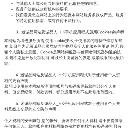
与其他人士或公司共用资料前,已取得您的同意。
应遵守法例或政府机构的要求。
我们发觉您在网站上的行为违反本网站服务条款或产品、服务
的特定使用指南、或有任何不法行为。
3. 迷诚品网站及诚品人_HK手机应用程式
运用Cookies的声明
本网站为增进服务所需,使用cookie技术,于使用者的电脑中储存某些
资讯,目的为记录诚品会员网站内的物品及个人化服务等用途,并无 侵
犯个人隐私之意图。Cookie是网站伺服器与使用者浏览器沟通的技
术,若不愿意开放此项功能,可以经由浏览器的设定,取消或限制此项功
能。
4. 迷诚品网站及诚品人_HK手机应用程式对于使用者个人资
料的更新声明
您可以使用在本网站所注册的帐号与密码来更新您的部分个人资
料。但交易纪录、付款资料、积分运用等则不在此修改范围内。
5. 迷诚品网站及诚品人_HK手机应用程式对于使用者个人资
料及线上交易的安全防范声明
个人资料的安全防范:您的帐号、密码等任何个人资料,请不要提供给
任何第三人。您的帐户资料和网路身份档案资料均有密码保护,只有