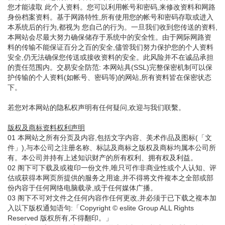
您才能读取 此个人资料。您可以利用帐号和密码,来修改资料和网路
身份档案资料。基于网路特性,所有使用您的帐号和密码存取或进入
本系统后的行为,都视为 您自己的行为。一旦我们收到您传送的资料,
本网站会尽最大努力确保储存于系统中的安全性。由于网际网路资
料的传输不能保证百分之百的安全,儘管我们努力保护您的个人资料
安全,仍无法确保您传送或接收资料的安全。此风险并不在诚品承担
的责任范围内。交易安全防范: 本网站具(SSL)完整保密机制可以保
护传输的个人资料(如帐号、密码等)的网站,所有资料皆在保密状态
下。
若您对本网站的隐私权声明有任何疑问,欢迎与我们联繫。
版权及商标资料权利声明
01 本网站之所有分页及内容,包括文字内容、美术作品及图标(「文
件」),与本公司之注册名称、标誌及商标之版权及商标均属本公司所
有。本公司并持有上述知识财产的所有权利、拥有权及利益。
02 阁下可下载及或複印一份文件,唯只可作非商业性或个人认知、评
估或获得本网页所提供的服务之用途,并不得将文件複本之全部或部
份内容于任何网络电脑载录,或于任何媒体广播。
03 阁下不可对文件之任何内容作任何更改,并必须于已下载之複本加
入以下版权通知语句:「Copyright © eslite Group ALL Rights
Reserved 版权所有,不得翻印。」