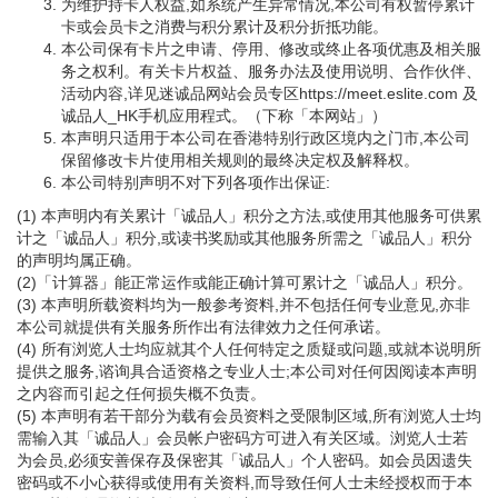
为维护持卡人权益,如系统产生异常情况,本公司有权暂停累计
卡或会员卡之消费与积分累计及积分折抵功能。
本公司保有卡片之申请、停用、修改或终止各项优惠及相关服
务之权利。有关卡片权益、服务办法及使用说明、合作伙伴、
活动内容,详见迷诚品网站会员专区https://meet.eslite.com 及
诚品人_HK手机应用程式。（下称「本网站」）
本声明只适用于本公司在香港特别行政区境内之门市,本公司
保留修改卡片使用相关规则的最终决定权及解释权。
本公司特别声明不对下列各项作出保证:
(1) 本声明内有关累计「诚品人」积分之方法,或使用其他服务可供累
计之「诚品人」积分,或读书奖励或其他服务所需之「诚品人」积分
的声明均属正确。
(2)「计算器」能正常运作或能正确计算可累计之「诚品人」积分。
(3) 本声明所载资料均为一般参考资料,并不包括任何专业意见,亦非
本公司就提供有关服务所作出有法律效力之任何承诺。
(4) 所有浏览人士均应就其个人任何特定之质疑或问题,或就本说明所
提供之服务,谘询具合适资格之专业人士;本公司对任何因阅读本声明
之内容而引起之任何损失概不负责。
(5) 本声明有若干部分为载有会员资料之受限制区域,所有浏览人士均
需输入其「诚品人」会员帐户密码方可进入有关区域。浏览人士若
为会员,必须安善保存及保密其「诚品人」个人密码。如会员因遗失
密码或不小心获得或使用有关资料,而导致任何人士未经授权而于本