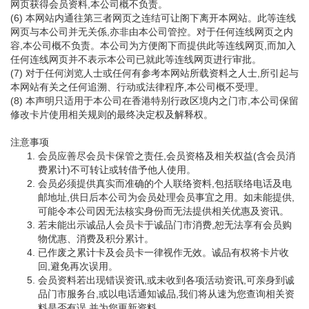
网页获得会员资料,本公司概不负责。
(6) 本网站内通往第三者网页之连结可让阁下离开本网站。此等连线
网页与本公司并无关係,亦非由本公司管控。对于任何连线网页之内
容,本公司概不负责。本公司为方便阁下而提供此等连线网页,而加入
任何连线网页并不表示本公司已就此等连线网页进行审批。
(7) 对于任何浏览人士或任何有参考本网站所载资料之人士,所引起与
本网站有关之任何追溯、行动或法律程序,本公司概不受理。
(8) 本声明只适用于本公司在香港特别行政区境内之门市,本公司保留
修改卡片使用相关规则的最终决定权及解释权。
注意事项
会员应善尽会员卡保管之责任,会员资格及相关权益(含会员消
费累计)不可转让或转借予他人使用。
会员必须提供真实而准确的个人联络资料,包括联络电话及电
邮地址,供日后本公司为会员处理会员事宜之用。如未能提供,
可能令本公司因无法核实身份而无法提供相关优惠及资讯。
若未能出示诚品人会员卡于诚品门市消费,恕无法享有会员购
物优惠、消费及积分累计。
已作废之累计卡及会员卡一律视作无效。诚品有权将卡片收
回,避免再次误用。
会员资料若出现错误资讯,或未收到各项活动资讯,可亲身到诚
品门市服务台,或以电话通知诚品,我们将从速为您查询相关资
料是否有误,并为您更新资料。