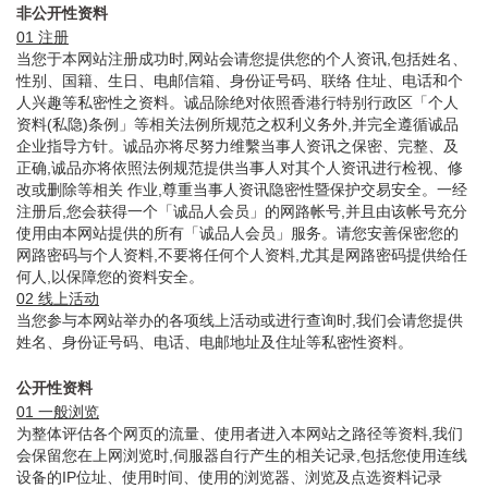
非公开性资料
01 注册
当您于本网站注册成功时,网站会请您提供您的个人资讯,包括姓名、
性别、国籍、生日、电邮信箱、身份证号码、联络 住址、电话和个
人兴趣等私密性之资料。诚品除绝对依照香港行特别行政区「个人
资料(私隐)条例」等相关法例所规范之权利义务外,并完全遵循诚品
企业指导方针。诚品亦将尽努力维繫当事人资讯之保密、完整、及
正确,诚品亦将依照法例规范提供当事人对其个人资讯进行检视、修
改或删除等相关 作业,尊重当事人资讯隐密性暨保护交易安全。一经
注册后,您会获得一个「诚品人会员」的网路帐号,并且由该帐号充分
使用由本网站提供的所有「诚品人会员」服务。请您安善保密您的
网路密码与个人资料,不要将任何个人资料,尤其是网路密码提供给任
何人,以保障您的资料安全。
02 线上活动
当您参与本网站举办的各项线上活动或进行查询时,我们会请您提供
姓名、身份证号码、电话、电邮地址及住址等私密性资料。
公开性资料
01 一般浏览
为整体评估各个网页的流量、使用者进入本网站之路径等资料,我们
会保留您在上网浏览时,伺服器自行产生的相关记录,包括您使用连线
设备的IP位址、使用时间、使用的浏览器、浏览及点选资料记录