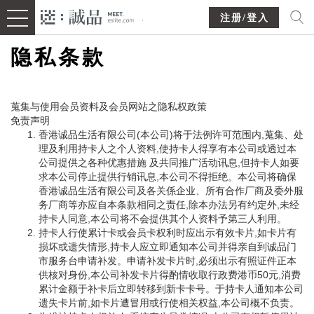
注册/登入
隐私条款
蒐集与使用会员资料及会员网站之隐私权政策
免责声明
香港诚品生活有限公司(本公司)将于法例许可范围内,蒐集、处
理及利用持卡人之个人资料,使持卡人得享有本公司或透过本
公司提供之各种优惠措施 及共同推广活动讯息,但持卡人如要
求本公司停止提供行销讯息,本公司不得拒绝。本公司将确保
香港诚品生活有限公司及各关係企业、所有合作厂商及委外服
务厂商等亦应自本条款相同之责任,除本办法另有约定外,未经
持卡人同意,本公司将不会提供其个人资料予第三人利用。
持卡人行使累计卡或会员卡权利时应出示有效卡片,如卡片有
损坏或遗失情形,持卡人应立即通知本公司并得亲自到诚品门
市服务台申请补发。申请补发卡片时,必须出示有照证件正本
供核对身份,本公司补发卡片得酌情收取行政费港币50元,消费
累计金额于补卡后立即转移到新卡卡号。于持卡人通知本公司
遗失卡片前,如卡片遭冒用或行使相关权益,本公司概不负责。