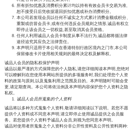
所有折扣优惠及消费积分累计均以持有有效会员卡交易为准,
恕不接受日后凭收据退回折扣优惠或补办消费积分。
本公司若发现会员以任何不诚实之方式累计消费金额或积分、
重製或彷冒会员卡,或有任何违反会员规则之情形,诚品有权立
即停止该会员之一切权益,甚至取消其会员资格。
任何人利用诚品人会员卡制度从事不法行为,诚品都将循法律
途径追究其应负之法律责任。
本声明只适用于本公司在香港特别行政区境内之门市,本公司
保留修改卡片使用相关规则的最终决定权及解释权。
诚品人会员的隐私权保护声明
诚品以最严谨的方式保障您的个人隐私,请您详细阅读本声明,您绝对
可以瞭解到在您使用本网站所提供的多项服务时,我们处理您个人资
料的政策与原则,以及蒐集利用之范围及目的。本声明随时可能会变
更,请定期查询。本公司将依法例及本声明内容保护您个人资料之隐
私权。
诚品人会员所蒐集的个人资料
诚品将以多种方式蒐集个人资料,敬请详细阅读以下说明。若您不愿
提供个人资料或不同意本声明,请立即停止使用诚品提供之会员服
务。若您提供个人资料予诚品人会员,则视为您同意本声明。
诚品对使用者所蒐集之个人资料分非公开性资料及公开性资料两种: