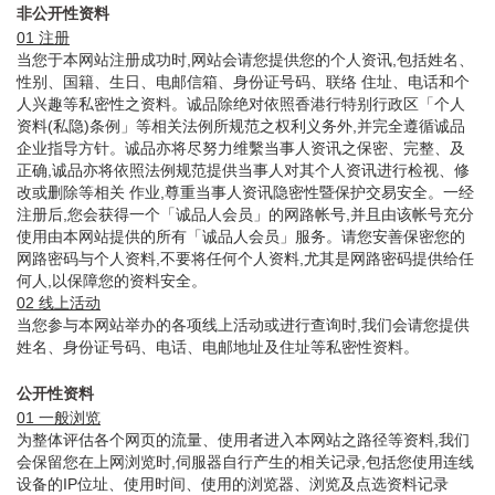
非公开性资料
01 注册
当您于本网站注册成功时,网站会请您提供您的个人资讯,包括姓名、
性别、国籍、生日、电邮信箱、身份证号码、联络 住址、电话和个
人兴趣等私密性之资料。诚品除绝对依照香港行特别行政区「个人
资料(私隐)条例」等相关法例所规范之权利义务外,并完全遵循诚品
企业指导方针。诚品亦将尽努力维繫当事人资讯之保密、完整、及
正确,诚品亦将依照法例规范提供当事人对其个人资讯进行检视、修
改或删除等相关 作业,尊重当事人资讯隐密性暨保护交易安全。一经
注册后,您会获得一个「诚品人会员」的网路帐号,并且由该帐号充分
使用由本网站提供的所有「诚品人会员」服务。请您安善保密您的
网路密码与个人资料,不要将任何个人资料,尤其是网路密码提供给任
何人,以保障您的资料安全。
02 线上活动
当您参与本网站举办的各项线上活动或进行查询时,我们会请您提供
姓名、身份证号码、电话、电邮地址及住址等私密性资料。
公开性资料
01 一般浏览
为整体评估各个网页的流量、使用者进入本网站之路径等资料,我们
会保留您在上网浏览时,伺服器自行产生的相关记录,包括您使用连线
设备的IP位址、使用时间、使用的浏览器、浏览及点选资料记录