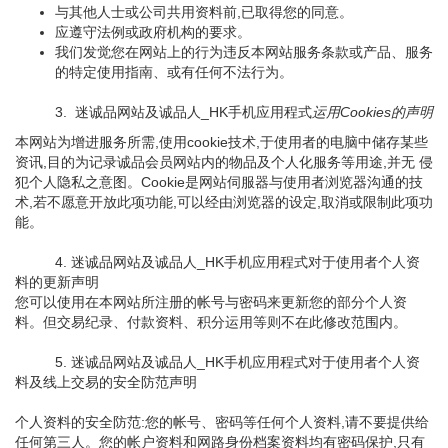
与其他人士或公司共用资料前,已取得您的同意。
应遵守法例或政府机构的要求。
我们发觉您在网站上的行为违反本网站服务条款或产品、服务
的特定使用指南、或有任何不法行为。
3. 迷诚品网站及诚品人_HK手机应用程式
运用Cookies的声明
本网站为增进服务所需,使用cookie技术,于使用者的电脑中储存某些
资讯,目的为记录诚品会员网站内的物品及个人化服务等用途,并无 侵
犯个人隐私之意图。Cookie是网站伺服器与使用者浏览器沟通的技
术,若不愿意开放此项功能,可以经由浏览器的设定,取消或限制此项功
能。
4. 迷诚品网站及诚品人_HK手机应用程式对于使用者个人资
料的更新声明
您可以使用在本网站所注册的帐号与密码来更新您的部分个人资
料。但交易纪录、付款资料、积分运用等则不在此修改范围内。
5. 迷诚品网站及诚品人_HK手机应用程式对于使用者个人资
料及线上交易的安全防范声明
个人资料的安全防范:您的帐号、密码等任何个人资料,请不要提供给
任何第三人。您的帐户资料和网路身份档案资料均有密码保护,只有