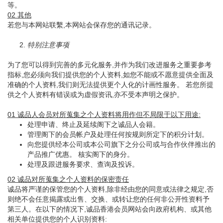
等。
02 其他
若您与本网站联繫,本网站会保存您的通讯记录。
2.
特别注意事项
为了您可以得到完善的多元化服务,并作为我们改进服务之重要参考
指标,您必须向我们提供您的个人资料,如您不能或不愿意提供全面及
准确的个人资料,我们则无法提供更个人化的计画性服务。 若您所提
供之个人资料有错误或为虚假资讯,亦不受本声明之保护。
01 诚品人会员对所蒐集之个人资料将用作但不局限于以下用途:
处理申请、终止及延续阁下之诚品人会籍。
管理阁下的会员帐户及处理任何按规则所定下的积分计划。
向您提供经本公司或本公司旗下之分公司或与合作伙伴推出的
产品推广优惠。 核实阁下的身分。
处理及跟进服务要求、查询及投诉。
02 诚品对所蒐集之个人资料的保密责任
诚品将严谨的保管您的个人资料,除非经由您的同意或法律之规定,否
则绝不会任意揭露或出售、交换、或转让您的任何非公开性资料予
第三人。在以下的情况下,诚品香港会员网站会向政府机构、或其他
相关单位提供您的个人识别资料: