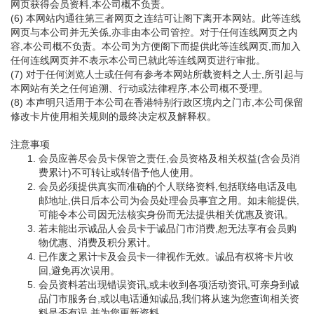
网页获得会员资料,本公司概不负责。
(6) 本网站内通往第三者网页之连结可让阁下离开本网站。此等连线
网页与本公司并无关係,亦非由本公司管控。对于任何连线网页之内
容,本公司概不负责。本公司为方便阁下而提供此等连线网页,而加入
任何连线网页并不表示本公司已就此等连线网页进行审批。
(7) 对于任何浏览人士或任何有参考本网站所载资料之人士,所引起与
本网站有关之任何追溯、行动或法律程序,本公司概不受理。
(8) 本声明只适用于本公司在香港特别行政区境内之门市,本公司保留
修改卡片使用相关规则的最终决定权及解释权。
注意事项
会员应善尽会员卡保管之责任,会员资格及相关权益(含会员消
费累计)不可转让或转借予他人使用。
会员必须提供真实而准确的个人联络资料,包括联络电话及电
邮地址,供日后本公司为会员处理会员事宜之用。如未能提供,
可能令本公司因无法核实身份而无法提供相关优惠及资讯。
若未能出示诚品人会员卡于诚品门市消费,恕无法享有会员购
物优惠、消费及积分累计。
已作废之累计卡及会员卡一律视作无效。诚品有权将卡片收
回,避免再次误用。
会员资料若出现错误资讯,或未收到各项活动资讯,可亲身到诚
品门市服务台,或以电话通知诚品,我们将从速为您查询相关资
料是否有误,并为您更新资料。