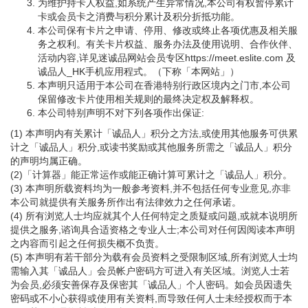
为维护持卡人权益,如系统产生异常情况,本公司有权暂停累计
卡或会员卡之消费与积分累计及积分折抵功能。
本公司保有卡片之申请、停用、修改或终止各项优惠及相关服
务之权利。有关卡片权益、服务办法及使用说明、合作伙伴、
活动内容,详见迷诚品网站会员专区https://meet.eslite.com 及
诚品人_HK手机应用程式。（下称「本网站」）
本声明只适用于本公司在香港特别行政区境内之门市,本公司
保留修改卡片使用相关规则的最终决定权及解释权。
本公司特别声明不对下列各项作出保证:
(1) 本声明内有关累计「诚品人」积分之方法,或使用其他服务可供累
计之「诚品人」积分,或读书奖励或其他服务所需之「诚品人」积分
的声明均属正确。
(2)「计算器」能正常运作或能正确计算可累计之「诚品人」积分。
(3) 本声明所载资料均为一般参考资料,并不包括任何专业意见,亦非
本公司就提供有关服务所作出有法律效力之任何承诺。
(4) 所有浏览人士均应就其个人任何特定之质疑或问题,或就本说明所
提供之服务,谘询具合适资格之专业人士;本公司对任何因阅读本声明
之内容而引起之任何损失概不负责。
(5) 本声明有若干部分为载有会员资料之受限制区域,所有浏览人士均
需输入其「诚品人」会员帐户密码方可进入有关区域。浏览人士若
为会员,必须安善保存及保密其「诚品人」个人密码。如会员因遗失
密码或不小心获得或使用有关资料,而导致任何人士未经授权而于本