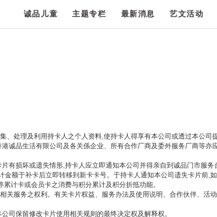
诚品儿童
主题专栏
最新消息
艺文活动
蒐集、处理及利用持卡人之个人资料,使持卡人得享有本公司或透过本公司
香港诚品生活有限公司及各关係企业、所有合作厂商及委外服务厂商等亦应
卡片有损坏或遗失情形,持卡人应立即通知本公司并得亲自到诚品门市服务
累计金额于补卡后立即转移到新卡卡号。于持卡人通知本公司遗失卡片前,
暂停累计卡或会员卡之消费与积分累计及积分折抵功能。
之权利。有关卡片权益、服务办法及使用说明、合作伙伴、活动内容,详见迷诚品网
本公司保留修改卡片使用相关规则的最终决定权及解释权。