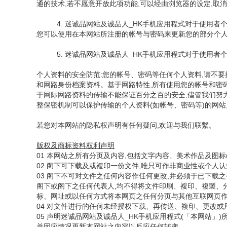
通的技术,若不愿意开放此项功能,可以经由浏览器的设定,取
4. 迷诚品网站及诚品人_HK手机应用程式对于使用者
您可以使用在本网站所注册的帐号与密码来更新您的部分个
5. 迷诚品网站及诚品人_HK手机应用程式对于使用者
个人资料的安全防范:您的帐号、密码等任何个人资料,请不
和网路身份档案资料。基于网路特性,所有使用您的帐号和密
于网际网路资料的传输不能保证百分之百的安全,儘管我们努力
整保密机制可以保护传输的个人资料(如帐号、密码等)的网站
若您对本网站的隐私权声明有任何疑问,欢迎与我们联繫。
版权及商标资料权利声明
01 本网站之所有分页及内容,包括文字内容、美术作品及图
02 阁下可下载及或複印一份文件,唯只可作非商业性或个人
03 阁下不可对文件之任何内容作任何更改,并必须于已下载之複本加入以下版权
阁下或阁下之任何代表人,均不得将文件印刷、複印、複製、
标、网址或以任何方式将本网页之任何分页与其他互联网页
04 对文件进行的任何未经授权下载、再传送、複印、更改或
05 声明迷诚品网站及诚品人_HK手机应用程式(「本网站
并因应情况更新本网站之内容以反应任何转变。