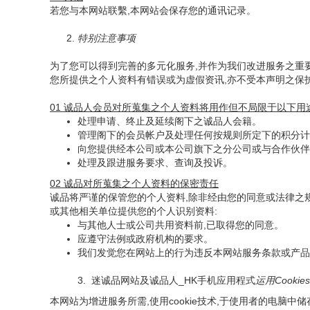
若您与本网站联繫,本网站会保存您的通讯记录。
2.
特别注意事项
为了您可以得到完善的多元化服务,并作为我们改进服务之重
您所提供之个人资料有错误或为虚假资讯,亦不受本声明之保
01 诚品人会员对所蒐集之个人资料将用作但不局限于以下用途
处理申请、终止及延续阁下之诚品人会籍。
管理阁下的会员帐户及处理任何按规则所定下的积分计
向您提供经本公司或本公司旗下之分公司或与合作伙伴
处理及跟进服务要求、查询及投诉。
02 诚品对所蒐集之个人资料的保密责任
诚品将严谨的保管您的个人资料,除非经由您的同意或法律之
或其他相关单位提供您的个人识别资料:
与其他人士或公司共用资料前,已取得您的同意。
应遵守法例或政府机构的要求。
我们发觉您在网站上的行为违反本网站服务条款或产品
3. 迷诚品网站及诚品人_HK手机应用程式
运用Cooki
本网站为增进服务所需,使用cookie技术,于使用者的电脑