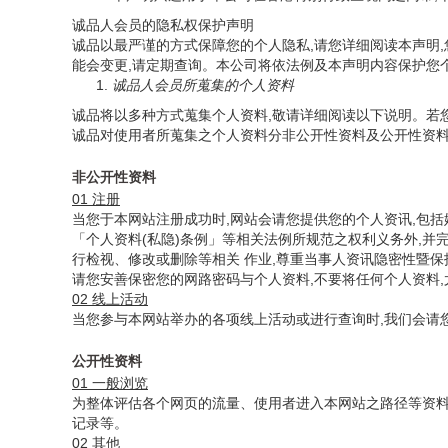
诚品人会员的隐私权保护声明
诚品以最严谨的方式保障您的个人隐私,请您详细阅读本声明
能会变更,请定期查询。本公司将依法例及本声明内容保护您
诚品人会员所蒐集的个人资料
诚品将以多种方式蒐集个人资料,敬请详细阅读以下说明。若
诚品对使用者所蒐集之个人资料分非公开性资料及公开性资料
非公开性资料
01 注册
当您于本网站注册成功时,网站会请您提供您的个人资讯,包
「个人资料(私隐)条例」等相关法例所规范之权利义务外,
行检视、修改或删除等相关 作业,尊重当事人资讯隐密性暨
请您安善保密您的网路密码与个人资料,不要将任何个人资料,
02 线上活动
当您参与本网站举办的各项线上活动或进行查询时,我们会请
公开性资料
01 一般浏览
为整体评估各个网页的流量、使用者进入本网站之路径等资料,
记录等。
02 其他