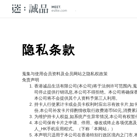
隐私条款
蒐集与使用会员资料及会员网站之隐私权政策
免责声明
香港诚品生活有限公司(本公司)将于法例许可范围内,
司停止提供行销讯息,本公司不得拒绝。本公司将确保
本公司将不会提供其个人资料予第三人利用。
持卡人行使累计卡或会员卡权利时应出示有效卡片,如
份,本公司补发卡片得酌情收取行政费港币50元,消费
为维护持卡人权益,如系统产生异常情况,本公司有权
本公司保有卡片之申请、停用、修改或终止各项优惠及相关服务
人_HK手机应用程式。（下称「本网站」）
本声明只适用于本公司在香港特别行政区境内之门市,