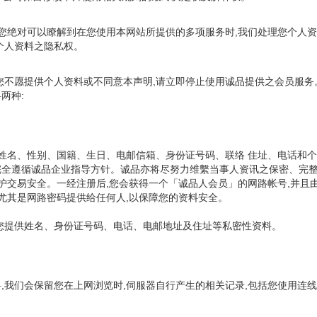
,您绝对可以瞭解到在您使用本网站所提供的多项服务时,我们处理您个人
个人资料之隐私权。
您不愿提供个人资料或不同意本声明,请立即停止使用诚品提供之会员服务
两种:
括姓名、性别、国籍、生日、电邮信箱、身份证号码、联络 住址、电话和
并完全遵循诚品企业指导方针。诚品亦将尽努力维繫当事人资讯之保密、完
保护交易安全。一经注册后,您会获得一个「诚品人会员」的网路帐号,并
尤其是网路密码提供给任何人,以保障您的资料安全。
您提供姓名、身份证号码、电话、电邮地址及住址等私密性资料。
我们会保留您在上网浏览时,伺服器自行产生的相关记录,包括您使用连线