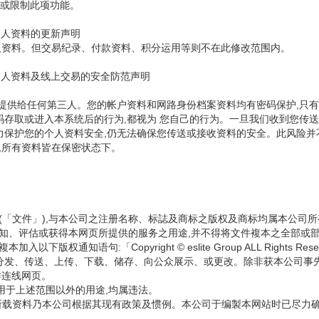
消或限制此项功能。
个人资料的更新声明
人资料。但交易纪录、付款资料、积分运用等则不在此修改范围内。
个人资料及线上交易的安全防范声明
要提供给任何第三人。您的帐户资料和网路身份档案资料均有密码保护,只有
码存取或进入本系统后的行为,都视为 您自己的行为。一旦我们收到您传送
保护您的个人资料安全,仍无法确保您传送或接收资料的安全。此风险并不在
,所有资料皆在保密状态下。
标(「文件」),与本公司之注册名称、标誌及商标之版权及商标均属本公
认知、评估或获得本网页所提供的服务之用途,并不得将文件複本之全部或
通知语句:「Copyright © eslite Group ALL Rights Re
分发、传送、上传、下载、储存、向公众展示、或更改。除非获本公司事
作连线网页。
用于上述范围以外的用途,均属违法。
」)所载资料乃本公司根据其现有政策及惯例。本公司于编製本网站时已尽