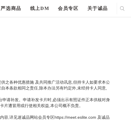
严选商品
线上DM
会员专区
关于诚品
提供之各种优惠措施 及共同推广活动讯息,但持卡人如要求本公
自本条款相同之责任,除本办法另有约定外,未经持卡人同意,
台申请补发。申请补发卡片时,必须出示有照证件正本供核对身
如卡片遭冒用或行使相关权益,本公司概不负责。
站会员专区https://meet.eslite.com 及诚品