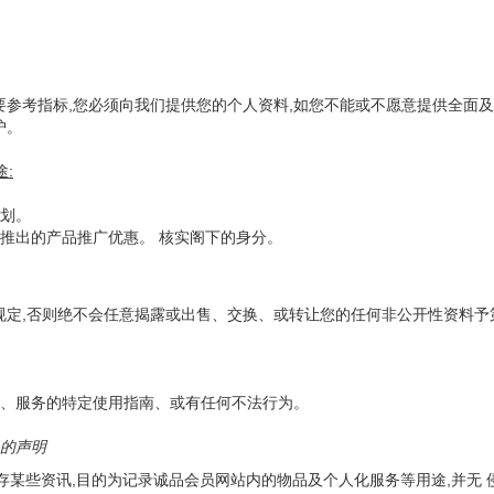
要参考指标,您必须向我们提供您的个人资料,如您不能或不愿意提供全面及
护。
:
划。
推出的产品推广优惠。 核实阁下的身分。
规定,否则绝不会任意揭露或出售、交换、或转让您的任何非公开性资料予
、服务的特定使用指南、或有任何不法行为。
es的声明
中储存某些资讯,目的为记录诚品会员网站内的物品及个人化服务等用途,并无 