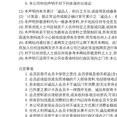
本公司特别声明不对下列各项作出保证:
(1) 本声明内有关累计「诚品人」积分之方法,或使用其他
(2)「计算器」能正常运作或能正确计算可累计之「诚品人」
(3) 本声明所载资料均为一般参考资料,并不包括任何专业
(4) 所有浏览人士均应就其个人任何特定之质疑或问题,或
(5) 本声明有若干部分为载有会员资料之受限制区域,所有
因遗失密码或不小心获得或使用有关资料,而导致任何人士未
(6) 本网站内通往第三者网页之连结可让阁下离开本网站。
而加入任何连线网页并不表示本公司已就此等连线网页进行
(7) 对于任何浏览人士或任何有参考本网站所载资料之人士
(8) 本声明只适用于本公司在香港特别行政区境内之门市,
注意事项
会员应善尽会员卡保管之责任,会员资格及相关权益(含
会员必须提供真实而准确的个人联络资料,包括联络电
若未能出示诚品人会员卡于诚品门市消费,恕无法享有
已作废之累计卡及会员卡一律视作无效。诚品有权将卡
会员资料若出现错误资讯,或未收到各项活动资讯,可亲
所有折扣优惠及消费积分累计均以持有有效会员卡交易
本公司若发现会员以任何不诚实之方式累计消费金额或
任何人利用诚品人会员卡制度从事不法行为,诚品都将
本声明只适用于本公司在香港特别行政区境内之门市,