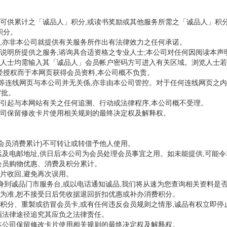
服务可供累计之「诚品人」积分,或读书奖励或其他服务所需之「诚品人」积
积分。
意见,亦非本公司就提供有关服务所作出有法律效力之任何承诺。
就本说明所提供之服务,谘询具合适资格之专业人士;本公司对任何因阅读本
浏览人士均需输入其「诚品人」会员帐户密码方可进入有关区域。浏览人士
经授权而于本网页获得会员资料,本公司概不负责。
此等连线网页与本公司并无关係,亦非由本公司管控。对于任何连线网页之内
审批。
,所引起与本网站有关之任何追溯、行动或法律程序,本公司概不受理。
本公司保留修改卡片使用相关规则的最终决定权及解释权。
会员消费累计)不可转让或转借予他人使用。
话及电邮地址,供日后本公司为会员处理会员事宜之用。如未能提供,可能
会员购物优惠、消费及积分累计。
片收回,避免再次误用。
身到诚品门市服务台,或以电话通知诚品,我们将从速为您查询相关资料是否
为准,恕不接受日后凭收据退回折扣优惠或补办消费积分。
积分、重製或彷冒会员卡,或有任何违反会员规则之情形,诚品有权立即停
循法律途径追究其应负之法律责任。
本公司保留修改卡片使用相关规则的最终决定权及解释权。