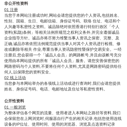
非公开性资料
01 注册
当您于本网站注册成功时,网站会请您提供您的个人资讯,包括姓名、
性别、国籍、生日、电邮信箱、身份证号码、联络 住址、电话和个
人兴趣等私密性之资料。诚品除绝对依照香港行特别行政区「个人
资料(私隐)条例」等相关法例所规范之权利义务外,并完全遵循诚品
企业指导方针。诚品亦将尽努力维繫当事人资讯之保密、完整、及
正确,诚品亦将依照法例规范提供当事人对其个人资讯进行检视、修
改或删除等相关 作业,尊重当事人资讯隐密性暨保护交易安全。一经
注册后,您会获得一个「诚品人会员」的网路帐号,并且由该帐号充分
使用由本网站提供的所有「诚品人会员」服务。请您安善保密您的
网路密码与个人资料,不要将任何个人资料,尤其是网路密码提供给任
何人,以保障您的资料安全。
02 线上活动
当您参与本网站举办的各项线上活动或进行查询时,我们会请您提供
姓名、身份证号码、电话、电邮地址及住址等私密性资料。
公开性资料
01 一般浏览
为整体评估各个网页的流量、使用者进入本网站之路径等资料,我们
会保留您在上网浏览时,伺服器自行产生的相关记录,包括您使用连线
设备的IP位址、使用时间、使用的浏览器、浏览及点选资料记录