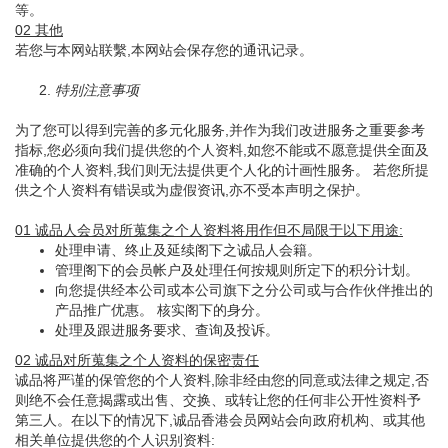
等。
02 其他
若您与本网站联繫,本网站会保存您的通讯记录。
2.
特别注意事项
为了您可以得到完善的多元化服务,并作为我们改进服务之重要参考
指标,您必须向我们提供您的个人资料,如您不能或不愿意提供全面及
准确的个人资料,我们则无法提供更个人化的计画性服务。 若您所提
供之个人资料有错误或为虚假资讯,亦不受本声明之保护。
01 诚品人会员对所蒐集之个人资料将用作但不局限于以下用途:
处理申请、终止及延续阁下之诚品人会籍。
管理阁下的会员帐户及处理任何按规则所定下的积分计划。
向您提供经本公司或本公司旗下之分公司或与合作伙伴推出的
产品推广优惠。 核实阁下的身分。
处理及跟进服务要求、查询及投诉。
02 诚品对所蒐集之个人资料的保密责任
诚品将严谨的保管您的个人资料,除非经由您的同意或法律之规定,否
则绝不会任意揭露或出售、交换、或转让您的任何非公开性资料予
第三人。在以下的情况下,诚品香港会员网站会向政府机构、或其他
相关单位提供您的个人识别资料: