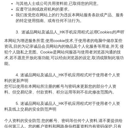
与其他人士或公司共用资料前,已取得您的同意。
应遵守法例或政府机构的要求。
我们发觉您在网站上的行为违反本网站服务条款或产品、服务
的特定使用指南、或有任何不法行为。
3. 迷诚品网站及诚品人_HK手机应用程式
运用Cookies的声明
本网站为增进服务所需,使用cookie技术,于使用者的电脑中储存某些
资讯,目的为记录诚品会员网站内的物品及个人化服务等用途,并无 侵
犯个人隐私之意图。Cookie是网站伺服器与使用者浏览器沟通的技
术,若不愿意开放此项功能,可以经由浏览器的设定,取消或限制此项功
能。
4. 迷诚品网站及诚品人_HK手机应用程式对于使用者个人资
料的更新声明
您可以使用在本网站所注册的帐号与密码来更新您的部分个人资
料。但交易纪录、付款资料、积分运用等则不在此修改范围内。
5. 迷诚品网站及诚品人_HK手机应用程式对于使用者个人资
料及线上交易的安全防范声明
个人资料的安全防范:您的帐号、密码等任何个人资料,请不要提供给
任何第三人。您的帐户资料和网路身份档案资料均有密码保护,只有