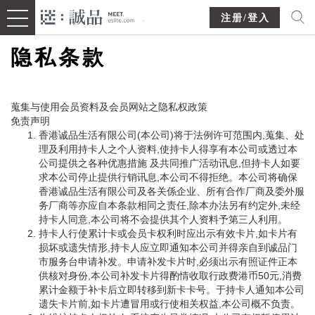
注册/登入
隐私条款
蒐集与使用会员资料及会员网站之隐私权政策
免责声明
香港诚品生活有限公司(本公司)将于法例许可范围内,蒐集、处
理及利用持卡人之个人资料,使持卡人得享有本公司或透过本
公司提供之各种优惠措施 及共同推广活动讯息,但持卡人如要
求本公司停止提供行销讯息,本公司不得拒绝。本公司将确保
香港诚品生活有限公司及各关係企业、所有合作厂商及委外服
务厂商等亦应自本条款相同之责任,除本办法另有约定外,未经
持卡人同意,本公司将不会提供其个人资料予第三人利用。
持卡人行使累计卡或会员卡权利时应出示有效卡片,如卡片有
损坏或遗失情形,持卡人应立即通知本公司并得亲自到诚品门
市服务台申请补发。申请补发卡片时,必须出示有照证件正本
供核对身份,本公司补发卡片得酌情收取行政费港币50元,消费
累计金额于补卡后立即转移到新卡卡号。于持卡人通知本公司
遗失卡片前,如卡片遭冒用或行使相关权益,本公司概不负责。