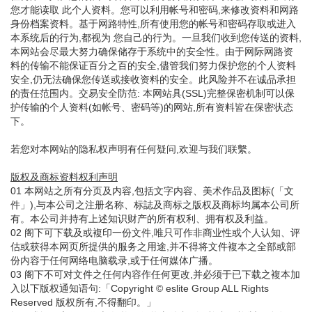
您才能读取 此个人资料。您可以利用帐号和密码,来修改资料和网路
身份档案资料。基于网路特性,所有使用您的帐号和密码存取或进入
本系统后的行为,都视为 您自己的行为。一旦我们收到您传送的资料,
本网站会尽最大努力确保储存于系统中的安全性。由于网际网路资
料的传输不能保证百分之百的安全,儘管我们努力保护您的个人资料
安全,仍无法确保您传送或接收资料的安全。此风险并不在诚品承担
的责任范围内。交易安全防范: 本网站具(SSL)完整保密机制可以保
护传输的个人资料(如帐号、密码等)的网站,所有资料皆在保密状态
下。
若您对本网站的隐私权声明有任何疑问,欢迎与我们联繫。
版权及商标资料权利声明
01 本网站之所有分页及内容,包括文字内容、美术作品及图标(「文
件」),与本公司之注册名称、标誌及商标之版权及商标均属本公司所
有。本公司并持有上述知识财产的所有权利、拥有权及利益。
02 阁下可下载及或複印一份文件,唯只可作非商业性或个人认知、评
估或获得本网页所提供的服务之用途,并不得将文件複本之全部或部
份内容于任何网络电脑载录,或于任何媒体广播。
03 阁下不可对文件之任何内容作任何更改,并必须于已下载之複本加
入以下版权通知语句:「Copyright © eslite Group ALL Rights
Reserved 版权所有,不得翻印。」