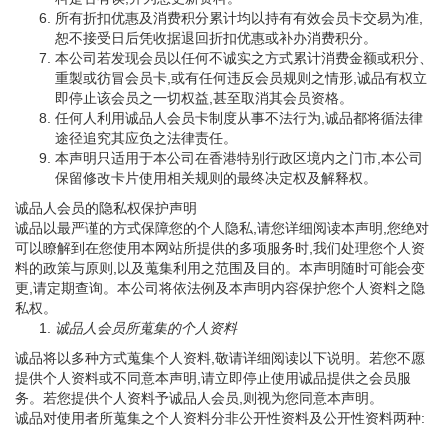
所有折扣优惠及消费积分累计均以持有有效会员卡交易为准,
恕不接受日后凭收据退回折扣优惠或补办消费积分。
本公司若发现会员以任何不诚实之方式累计消费金额或积分、
重製或彷冒会员卡,或有任何违反会员规则之情形,诚品有权立
即停止该会员之一切权益,甚至取消其会员资格。
任何人利用诚品人会员卡制度从事不法行为,诚品都将循法律
途径追究其应负之法律责任。
本声明只适用于本公司在香港特别行政区境内之门市,本公司
保留修改卡片使用相关规则的最终决定权及解释权。
诚品人会员的隐私权保护声明
诚品以最严谨的方式保障您的个人隐私,请您详细阅读本声明,您绝对
可以瞭解到在您使用本网站所提供的多项服务时,我们处理您个人资
料的政策与原则,以及蒐集利用之范围及目的。本声明随时可能会变
更,请定期查询。本公司将依法例及本声明内容保护您个人资料之隐
私权。
诚品人会员所蒐集的个人资料
诚品将以多种方式蒐集个人资料,敬请详细阅读以下说明。若您不愿
提供个人资料或不同意本声明,请立即停止使用诚品提供之会员服
务。若您提供个人资料予诚品人会员,则视为您同意本声明。
诚品对使用者所蒐集之个人资料分非公开性资料及公开性资料两种: