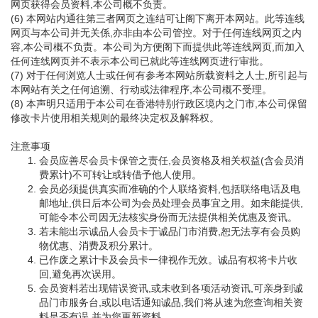
网页获得会员资料,本公司概不负责。
(6) 本网站内通往第三者网页之连结可让阁下离开本网站。此等连线
网页与本公司并无关係,亦非由本公司管控。对于任何连线网页之内
容,本公司概不负责。本公司为方便阁下而提供此等连线网页,而加入
任何连线网页并不表示本公司已就此等连线网页进行审批。
(7) 对于任何浏览人士或任何有参考本网站所载资料之人士,所引起与
本网站有关之任何追溯、行动或法律程序,本公司概不受理。
(8) 本声明只适用于本公司在香港特别行政区境内之门市,本公司保留
修改卡片使用相关规则的最终决定权及解释权。
注意事项
会员应善尽会员卡保管之责任,会员资格及相关权益(含会员消
费累计)不可转让或转借予他人使用。
会员必须提供真实而准确的个人联络资料,包括联络电话及电
邮地址,供日后本公司为会员处理会员事宜之用。如未能提供,
可能令本公司因无法核实身份而无法提供相关优惠及资讯。
若未能出示诚品人会员卡于诚品门市消费,恕无法享有会员购
物优惠、消费及积分累计。
已作废之累计卡及会员卡一律视作无效。诚品有权将卡片收
回,避免再次误用。
会员资料若出现错误资讯,或未收到各项活动资讯,可亲身到诚
品门市服务台,或以电话通知诚品,我们将从速为您查询相关资
料是否有误,并为您更新资料。