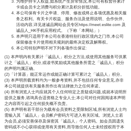
为维护持卡人权益,如系统产生异常情况,本公司有权暂停累计
卡或会员卡之消费与积分累计及积分折抵功能。
本公司保有卡片之申请、停用、修改或终止各项优惠及相关服
务之权利。有关卡片权益、服务办法及使用说明、合作伙伴、
活动内容,详见迷诚品网站会员专区https://meet.eslite.com 及
诚品人_HK手机应用程式。（下称「本网站」）
本声明只适用于本公司在香港特别行政区境内之门市,本公司
保留修改卡片使用相关规则的最终决定权及解释权。
本公司特别声明不对下列各项作出保证:
(1) 本声明内有关累计「诚品人」积分之方法,或使用其他服务可供累
计之「诚品人」积分,或读书奖励或其他服务所需之「诚品人」积分
的声明均属正确。
(2)「计算器」能正常运作或能正确计算可累计之「诚品人」积分。
(3) 本声明所载资料均为一般参考资料,并不包括任何专业意见,亦非
本公司就提供有关服务所作出有法律效力之任何承诺。
(4) 所有浏览人士均应就其个人任何特定之质疑或问题,或就本说明所
提供之服务,谘询具合适资格之专业人士;本公司对任何因阅读本声明
之内容而引起之任何损失概不负责。
(5) 本声明有若干部分为载有会员资料之受限制区域,所有浏览人士均
需输入其「诚品人」会员帐户密码方可进入有关区域。浏览人士若
为会员,必须安善保存及保密其「诚品人」个人密码。如会员因遗失
密码或不小心获得或使用有关资料,而导致任何人士未经授权而于本