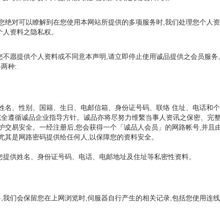
,您绝对可以瞭解到在您使用本网站所提供的多项服务时,我们处理您个人
个人资料之隐私权。
您不愿提供个人资料或不同意本声明,请立即停止使用诚品提供之会员服务
两种:
括姓名、性别、国籍、生日、电邮信箱、身份证号码、联络 住址、电话和
并完全遵循诚品企业指导方针。诚品亦将尽努力维繫当事人资讯之保密、完
保护交易安全。一经注册后,您会获得一个「诚品人会员」的网路帐号,并
尤其是网路密码提供给任何人,以保障您的资料安全。
您提供姓名、身份证号码、电话、电邮地址及住址等私密性资料。
我们会保留您在上网浏览时,伺服器自行产生的相关记录,包括您使用连线