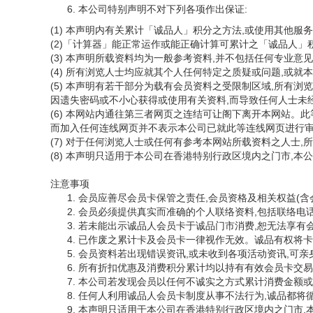
本公司特别声明不对下列各项作出保证:
(1) 本声明内有关累计「诚品人」积分之方法,或使用其他
(2)「计算器」能正常运作或能正确计算可累计之「诚品人」
(3) 本声明所载资料均为一般参考资料,并不包括任何专业
(4) 所有浏览人士均应就其个人任何特定之质疑或问题,或
(5) 本声明有若干部分为载有会员资料之受限制区域,所有
因遗失密码或不小心获得或使用有关资料,而导致任何人士未
(6) 本网站内通往第三者网页之连结可让阁下离开本网站。
而加入任何连线网页并不表示本公司已就此等连线网页进行
(7) 对于任何浏览人士或任何有参考本网站所载资料之人士
(8) 本声明只适用于本公司在香港特别行政区境内之门市,
注意事项
会员应善尽会员卡保管之责任,会员资格及相关权益(含
会员必须提供真实而准确的个人联络资料,包括联络电
若未能出示诚品人会员卡于诚品门市消费,恕无法享有
已作废之累计卡及会员卡一律视作无效。诚品有权将卡
会员资料若出现错误资讯,或未收到各项活动资讯,可亲
所有折扣优惠及消费积分累计均以持有有效会员卡交易
本公司若发现会员以任何不诚实之方式累计消费金额或
任何人利用诚品人会员卡制度从事不法行为,诚品都将
本声明只适用于本公司在香港特别行政区境内之门市,