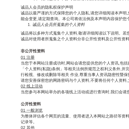
诚品人会员的隐私权保护声明
诚品以最严谨的方式保障您的个人隐私,请您详细阅读本声明
能会变更,请定期查询。本公司将依法例及本声明内容保护您
诚品人会员所蒐集的个人资料
诚品将以多种方式蒐集个人资料,敬请详细阅读以下说明。若
诚品对使用者所蒐集之个人资料分非公开性资料及公开性资料
非公开性资料
01 注册
当您于本网站注册成功时,网站会请您提供您的个人资讯,包
「个人资料(私隐)条例」等相关法例所规范之权利义务外,
行检视、修改或删除等相关 作业,尊重当事人资讯隐密性暨
请您安善保密您的网路密码与个人资料,不要将任何个人资料,
02 线上活动
当您参与本网站举办的各项线上活动或进行查询时,我们会请
公开性资料
01 一般浏览
为整体评估各个网页的流量、使用者进入本网站之路径等资料,
记录等。
02 其他