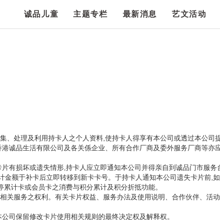
诚品儿童
主题专栏
最新消息
艺文活动
蒐集、处理及利用持卡人之个人资料,使持卡人得享有本公司或透过本公司
香港诚品生活有限公司及各关係企业、所有合作厂商及委外服务厂商等亦应
卡片有损坏或遗失情形,持卡人应立即通知本公司并得亲自到诚品门市服务
累计金额于补卡后立即转移到新卡卡号。于持卡人通知本公司遗失卡片前,
暂停累计卡或会员卡之消费与积分累计及积分折抵功能。
之权利。有关卡片权益、服务办法及使用说明、合作伙伴、活动内容,详见迷诚品网
本公司保留修改卡片使用相关规则的最终决定权及解释权。