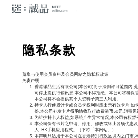
隐私条款
蒐集与使用会员资料及会员网站之隐私权政策
免责声明
香港诚品生活有限公司(本公司)将于法例许可范围内,
司停止提供行销讯息,本公司不得拒绝。本公司将确保
本公司将不会提供其个人资料予第三人利用。
持卡人行使累计卡或会员卡权利时应出示有效卡片,如
份,本公司补发卡片得酌情收取行政费港币50元,消费
为维护持卡人权益,如系统产生异常情况,本公司有权
本公司保有卡片之申请、停用、修改或终止各项优惠及相关服务
人_HK手机应用程式。（下称「本网站」）
本声明只适用于本公司在香港特别行政区境内之门市,