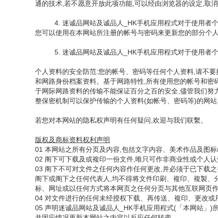
通的技术,若不愿意开放此项功能,可以经由浏览器的设定,取
4. 迷诚品网站及诚品人_HK手机应用程式对于使用者
您可以使用在本网站所注册的帐号与密码来更新您的部分个
5. 迷诚品网站及诚品人_HK手机应用程式对于使用者
个人资料的安全防范:您的帐号、密码等任何个人资料,请不
和网路身份档案资料。基于网路特性,所有使用您的帐号和密
于网际网路资料的传输不能保证百分之百的安全,儘管我们努力
整保密机制可以保护传输的个人资料(如帐号、密码等)的网站
若您对本网站的隐私权声明有任何疑问,欢迎与我们联繫。
版权及商标资料权利声明
01 本网站之所有分页及内容,包括文字内容、美术作品及图
02 阁下可下载及或複印一份文件,唯只可作非商业性或个人
03 阁下不可对文件之任何内容作任何更改,并必须于已下载之複本加入以下版权
阁下或阁下之任何代表人,均不得将文件印刷、複印、複製、
标、网址或以任何方式将本网页之任何分页与其他互联网页
04 对文件进行的任何未经授权下载、再传送、複印、更改或
05 声明迷诚品网站及诚品人_HK手机应用程式(「本网站
并因应情况更新本网站之内容以反应任何转变。