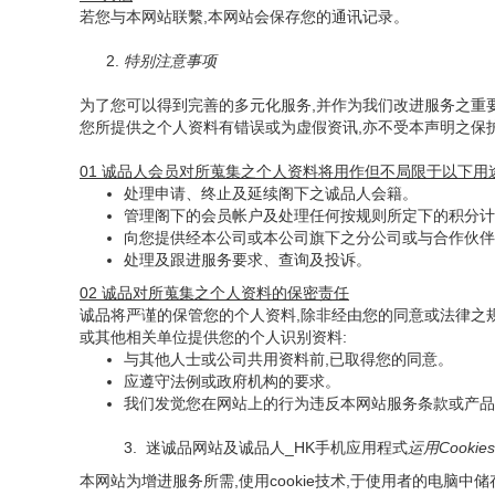
若您与本网站联繫,本网站会保存您的通讯记录。
2.
特别注意事项
为了您可以得到完善的多元化服务,并作为我们改进服务之重
您所提供之个人资料有错误或为虚假资讯,亦不受本声明之保
01 诚品人会员对所蒐集之个人资料将用作但不局限于以下用途
处理申请、终止及延续阁下之诚品人会籍。
管理阁下的会员帐户及处理任何按规则所定下的积分计
向您提供经本公司或本公司旗下之分公司或与合作伙伴
处理及跟进服务要求、查询及投诉。
02 诚品对所蒐集之个人资料的保密责任
诚品将严谨的保管您的个人资料,除非经由您的同意或法律之
或其他相关单位提供您的个人识别资料:
与其他人士或公司共用资料前,已取得您的同意。
应遵守法例或政府机构的要求。
我们发觉您在网站上的行为违反本网站服务条款或产品
3. 迷诚品网站及诚品人_HK手机应用程式
运用Cooki
本网站为增进服务所需,使用cookie技术,于使用者的电脑