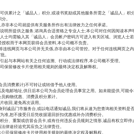
服务可供累计之「诚品人」积分,或读书奖励或其他服务所需之「诚品人」积
积分。
意见,亦非本公司就提供有关服务所作出有法律效力之任何承诺。
就本说明所提供之服务,谘询具合适资格之专业人士;本公司对任何因阅读本
浏览人士均需输入其「诚品人」会员帐户密码方可进入有关区域。浏览人士
经授权而于本网页获得会员资料,本公司概不负责。
此等连线网页与本公司并无关係,亦非由本公司管控。对于任何连线网页之内
审批。
,所引起与本网站有关之任何追溯、行动或法律程序,本公司概不受理。
本公司保留修改卡片使用相关规则的最终决定权及解释权。
会员消费累计)不可转让或转借予他人使用。
话及电邮地址,供日后本公司为会员处理会员事宜之用。如未能提供,可能
会员购物优惠、消费及积分累计。
片收回,避免再次误用。
身到诚品门市服务台,或以电话通知诚品,我们将从速为您查询相关资料是否
为准,恕不接受日后凭收据退回折扣优惠或补办消费积分。
积分、重製或彷冒会员卡,或有任何违反会员规则之情形,诚品有权立即停
循法律途径追究其应负之法律责任。
本公司保留修改卡片使用相关规则的最终决定权及解释权。