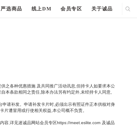
严选商品
线上DM
会员专区
关于诚品
提供之各种优惠措施 及共同推广活动讯息,但持卡人如要求本公
自本条款相同之责任,除本办法另有约定外,未经持卡人同意,
台申请补发。申请补发卡片时,必须出示有照证件正本供核对身
如卡片遭冒用或行使相关权益,本公司概不负责。
站会员专区https://meet.eslite.com 及诚品