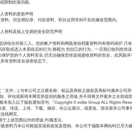
消或限制此项功能。
个人资料的更新声明
人资料。但交易纪录、付款资料、积分运用等则不在此修改范围内。
个人资料及线上交易的安全防范声明
要提供给任何第三人。您的帐户资料和网路身份档案资料均有密码保护,只有
码存取或进入本系统后的行为,都视为 您自己的行为。一旦我们收到您传送
保护您的个人资料安全,仍无法确保您传送或接收资料的安全。此风险并不在
,所有资料皆在保密状态下。
标(「文件」),与本公司之注册名称、标誌及商标之版权及商标均属本公
认知、评估或获得本网页所提供的服务之用途,并不得将文件複本之全部或
通知语句:「Copyright © eslite Group ALL Rights Re
分发、传送、上传、下载、储存、向公众展示、或更改。除非获本公司事
作连线网页。
用于上述范围以外的用途,均属违法。
」)所载资料乃本公司根据其现有政策及惯例。本公司于编製本网站时已尽