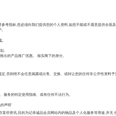
要参考指标,您必须向我们提供您的个人资料,如您不能或不愿意提供全面及
护。
:
划。
推出的产品推广优惠。 核实阁下的身分。
规定,否则绝不会任意揭露或出售、交换、或转让您的任何非公开性资料予
、服务的特定使用指南、或有任何不法行为。
es的声明
中储存某些资讯,目的为记录诚品会员网站内的物品及个人化服务等用途,并无 