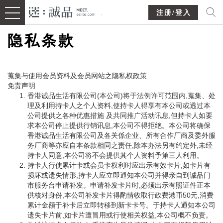
注册/登入
隐私条款
蒐集与使用会员资料及会员网站之隐私权政策
免责声明
香港诚品生活有限公司(本公司)将于法例许可范围内,蒐集、处
理及利用持卡人之个人资料,使持卡人得享有本公司或透过本
公司提供之各种优惠措施 及共同推广活动讯息,但持卡人如要
求本公司停止提供行销讯息,本公司不得拒绝。本公司将确保
香港诚品生活有限公司及各关係企业、所有合作厂商及委外服
务厂商等亦应自本条款相同之责任,除本办法另有约定外,未经
持卡人同意,本公司将不会提供其个人资料予第三人利用。
持卡人行使累计卡或会员卡权利时应出示有效卡片,如卡片有
损坏或遗失情形,持卡人应立即通知本公司并得亲自到诚品门
市服务台申请补发。申请补发卡片时,必须出示有照证件正本
供核对身份,本公司补发卡片得酌情收取行政费港币50元,消费
累计金额于补卡后立即转移到新卡卡号。于持卡人通知本公司
遗失卡片前,如卡片遭冒用或行使相关权益,本公司概不负责。