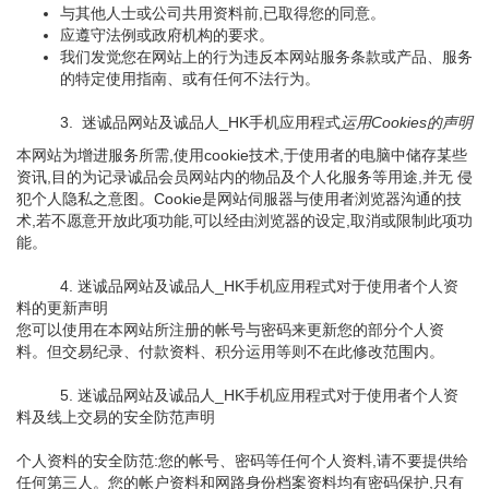
与其他人士或公司共用资料前,已取得您的同意。
应遵守法例或政府机构的要求。
我们发觉您在网站上的行为违反本网站服务条款或产品、服务
的特定使用指南、或有任何不法行为。
3. 迷诚品网站及诚品人_HK手机应用程式
运用Cookies的声明
本网站为增进服务所需,使用cookie技术,于使用者的电脑中储存某些
资讯,目的为记录诚品会员网站内的物品及个人化服务等用途,并无 侵
犯个人隐私之意图。Cookie是网站伺服器与使用者浏览器沟通的技
术,若不愿意开放此项功能,可以经由浏览器的设定,取消或限制此项功
能。
4. 迷诚品网站及诚品人_HK手机应用程式对于使用者个人资
料的更新声明
您可以使用在本网站所注册的帐号与密码来更新您的部分个人资
料。但交易纪录、付款资料、积分运用等则不在此修改范围内。
5. 迷诚品网站及诚品人_HK手机应用程式对于使用者个人资
料及线上交易的安全防范声明
个人资料的安全防范:您的帐号、密码等任何个人资料,请不要提供给
任何第三人。您的帐户资料和网路身份档案资料均有密码保护,只有