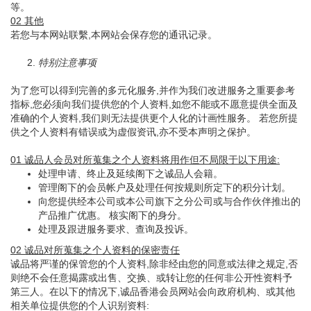
等。
02 其他
若您与本网站联繫,本网站会保存您的通讯记录。
2.
特别注意事项
为了您可以得到完善的多元化服务,并作为我们改进服务之重要参考
指标,您必须向我们提供您的个人资料,如您不能或不愿意提供全面及
准确的个人资料,我们则无法提供更个人化的计画性服务。 若您所提
供之个人资料有错误或为虚假资讯,亦不受本声明之保护。
01 诚品人会员对所蒐集之个人资料将用作但不局限于以下用途:
处理申请、终止及延续阁下之诚品人会籍。
管理阁下的会员帐户及处理任何按规则所定下的积分计划。
向您提供经本公司或本公司旗下之分公司或与合作伙伴推出的
产品推广优惠。 核实阁下的身分。
处理及跟进服务要求、查询及投诉。
02 诚品对所蒐集之个人资料的保密责任
诚品将严谨的保管您的个人资料,除非经由您的同意或法律之规定,否
则绝不会任意揭露或出售、交换、或转让您的任何非公开性资料予
第三人。在以下的情况下,诚品香港会员网站会向政府机构、或其他
相关单位提供您的个人识别资料: