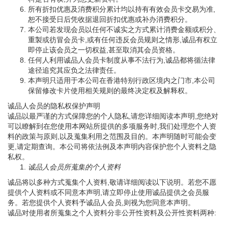
所有折扣优惠及消费积分累计均以持有有效会员卡交易为准,
恕不接受日后凭收据退回折扣优惠或补办消费积分。
本公司若发现会员以任何不诚实之方式累计消费金额或积分、
重製或彷冒会员卡,或有任何违反会员规则之情形,诚品有权立
即停止该会员之一切权益,甚至取消其会员资格。
任何人利用诚品人会员卡制度从事不法行为,诚品都将循法律
途径追究其应负之法律责任。
本声明只适用于本公司在香港特别行政区境内之门市,本公司
保留修改卡片使用相关规则的最终决定权及解释权。
诚品人会员的隐私权保护声明
诚品以最严谨的方式保障您的个人隐私,请您详细阅读本声明,您绝对
可以瞭解到在您使用本网站所提供的多项服务时,我们处理您个人资
料的政策与原则,以及蒐集利用之范围及目的。本声明随时可能会变
更,请定期查询。本公司将依法例及本声明内容保护您个人资料之隐
私权。
诚品人会员所蒐集的个人资料
诚品将以多种方式蒐集个人资料,敬请详细阅读以下说明。若您不愿
提供个人资料或不同意本声明,请立即停止使用诚品提供之会员服
务。若您提供个人资料予诚品人会员,则视为您同意本声明。
诚品对使用者所蒐集之个人资料分非公开性资料及公开性资料两种: