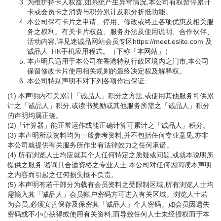
为维护持卡人权益,如系统产生异常情况,本公司有权暂停累计
卡或会员卡之消费与积分累计及积分折抵功能。
本公司保有卡片之申请、停用、修改或终止各项优惠及相关服
务之权利。有关卡片权益、服务办法及使用说明、合作伙伴、
活动内容,详见迷诚品网站会员专区https://meet.eslite.com 及
诚品人_HK手机应用程式。（下称「本网站」）
本声明只适用于本公司在香港特别行政区境内之门市,本公司
保留修改卡片使用相关规则的最终决定权及解释权。
本公司特别声明不对下列各项作出保证:
(1) 本声明内有关累计「诚品人」积分之方法,或使用其他服务可供累
计之「诚品人」积分,或读书奖励或其他服务所需之「诚品人」积分
的声明均属正确。
(2)「计算器」能正常运作或能正确计算可累计之「诚品人」积分。
(3) 本声明所载资料均为一般参考资料,并不包括任何专业意见,亦非
本公司就提供有关服务所作出有法律效力之任何承诺。
(4) 所有浏览人士均应就其个人任何特定之质疑或问题,或就本说明所
提供之服务,谘询具合适资格之专业人士;本公司对任何因阅读本声明
之内容而引起之任何损失概不负责。
(5) 本声明有若干部分为载有会员资料之受限制区域,所有浏览人士均
需输入其「诚品人」会员帐户密码方可进入有关区域。浏览人士若
为会员,必须安善保存及保密其「诚品人」个人密码。如会员因遗失
密码或不小心获得或使用有关资料,而导致任何人士未经授权而于本