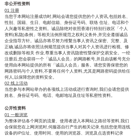
非公开性资料
01 注册
当您于本网站注册成功时,网站会请您提供您的个人资讯,包括姓名、
性别、国籍、生日、电邮信箱、身份证号码、联络 住址、电话和个
人兴趣等私密性之资料。诚品除绝对依照香港行特别行政区「个人
资料(私隐)条例」等相关法例所规范之权利义务外,并完全遵循诚品
企业指导方针。诚品亦将尽努力维繫当事人资讯之保密、完整、及
正确,诚品亦将依照法例规范提供当事人对其个人资讯进行检视、修
改或删除等相关 作业,尊重当事人资讯隐密性暨保护交易安全。一经
注册后,您会获得一个「诚品人会员」的网路帐号,并且由该帐号充分
使用由本网站提供的所有「诚品人会员」服务。请您安善保密您的
网路密码与个人资料,不要将任何个人资料,尤其是网路密码提供给任
何人,以保障您的资料安全。
02 线上活动
当您参与本网站举办的各项线上活动或进行查询时,我们会请您提供
姓名、身份证号码、电话、电邮地址及住址等私密性资料。
公开性资料
01 一般浏览
为整体评估各个网页的流量、使用者进入本网站之路径等资料,我们
会保留您在上网浏览时,伺服器自行产生的相关记录,包括您使用连线
设备的IP位址、使用时间、使用的浏览器、浏览及点选资料记录