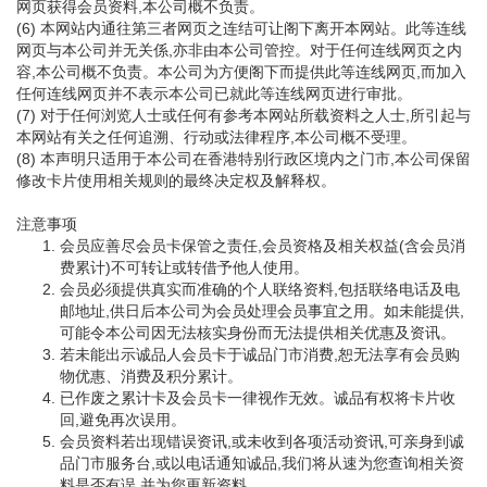
网页获得会员资料,本公司概不负责。
(6) 本网站内通往第三者网页之连结可让阁下离开本网站。此等连线
网页与本公司并无关係,亦非由本公司管控。对于任何连线网页之内
容,本公司概不负责。本公司为方便阁下而提供此等连线网页,而加入
任何连线网页并不表示本公司已就此等连线网页进行审批。
(7) 对于任何浏览人士或任何有参考本网站所载资料之人士,所引起与
本网站有关之任何追溯、行动或法律程序,本公司概不受理。
(8) 本声明只适用于本公司在香港特别行政区境内之门市,本公司保留
修改卡片使用相关规则的最终决定权及解释权。
注意事项
会员应善尽会员卡保管之责任,会员资格及相关权益(含会员消
费累计)不可转让或转借予他人使用。
会员必须提供真实而准确的个人联络资料,包括联络电话及电
邮地址,供日后本公司为会员处理会员事宜之用。如未能提供,
可能令本公司因无法核实身份而无法提供相关优惠及资讯。
若未能出示诚品人会员卡于诚品门市消费,恕无法享有会员购
物优惠、消费及积分累计。
已作废之累计卡及会员卡一律视作无效。诚品有权将卡片收
回,避免再次误用。
会员资料若出现错误资讯,或未收到各项活动资讯,可亲身到诚
品门市服务台,或以电话通知诚品,我们将从速为您查询相关资
料是否有误,并为您更新资料。