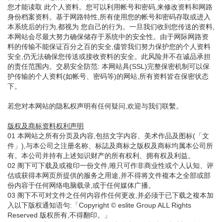
您才能读取 此个人资料。您可以利用帐号和密码,来修改资料和网路
身份档案资料。基于网路特性,所有使用您的帐号和密码存取或进入
本系统后的行为,都视为 您自己的行为。一旦我们收到您传送的资料,
本网站会尽最大努力确保储存于系统中的安全性。由于网际网路资
料的传输不能保证百分之百的安全,儘管我们努力保护您的个人资料
安全,仍无法确保您传送或接收资料的安全。此风险并不在诚品承担
的责任范围内。交易安全防范: 本网站具(SSL)完整保密机制可以保
护传输的个人资料(如帐号、密码等)的网站,所有资料皆在保密状态
下。
若您对本网站的隐私权声明有任何疑问,欢迎与我们联繫。
版权及商标资料权利声明
01 本网站之所有分页及内容,包括文字内容、美术作品及图标(「文
件」),与本公司之注册名称、标誌及商标之版权及商标均属本公司所
有。本公司并持有上述知识财产的所有权利、拥有权及利益。
02 阁下可下载及或複印一份文件,唯只可作非商业性或个人认知、评
估或获得本网页所提供的服务之用途,并不得将文件複本之全部或部
份内容于任何网络电脑载录,或于任何媒体广播。
03 阁下不可对文件之任何内容作任何更改,并必须于已下载之複本加
入以下版权通知语句:「Copyright © eslite Group ALL Rights
Reserved 版权所有,不得翻印。」