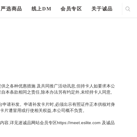
严选商品
线上DM
会员专区
关于诚品
提供之各种优惠措施 及共同推广活动讯息,但持卡人如要求本公
自本条款相同之责任,除本办法另有约定外,未经持卡人同意,
台申请补发。申请补发卡片时,必须出示有照证件正本供核对身
如卡片遭冒用或行使相关权益,本公司概不负责。
站会员专区https://meet.eslite.com 及诚品