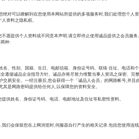
,您绝对可以瞭解到在您使用本网站所提供的多项服务时,我们处理您个人
个人资料之隐私权。
您不愿提供个人资料或不同意本声明,请立即停止使用诚品提供之会员服务
两种:
括姓名、性别、国籍、生日、电邮信箱、身份证号码、联络 住址、电话和
并完全遵循诚品企业指导方针。诚品亦将尽努力维繫当事人资讯之保密、完
保护交易安全。一经注册后,您会获得一个「诚品人会员」的网路帐号,并
尤其是网路密码提供给任何人,以保障您的资料安全。
您提供姓名、身份证号码、电话、电邮地址及住址等私密性资料。
我们会保留您在上网浏览时,伺服器自行产生的相关记录,包括您使用连线