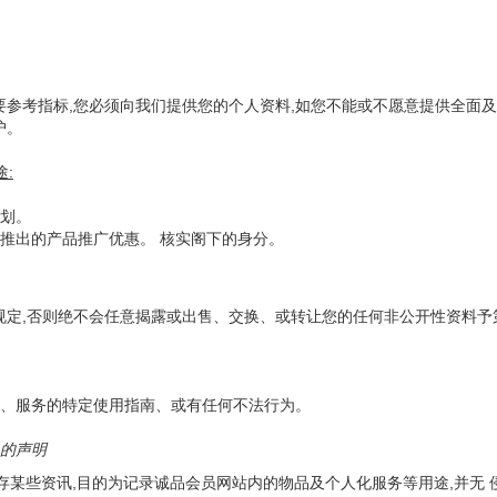
要参考指标,您必须向我们提供您的个人资料,如您不能或不愿意提供全面及
护。
:
划。
推出的产品推广优惠。 核实阁下的身分。
规定,否则绝不会任意揭露或出售、交换、或转让您的任何非公开性资料予
、服务的特定使用指南、或有任何不法行为。
es的声明
中储存某些资讯,目的为记录诚品会员网站内的物品及个人化服务等用途,并无 