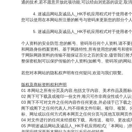
通的技术,若不愿意开放此项功能,可以经由浏览器的设定,取
4. 迷诚品网站及诚品人_HK手机应用程式对于使用者
您可以使用在本网站所注册的帐号与密码来更新您的部分个
5. 迷诚品网站及诚品人_HK手机应用程式对于使用者
个人资料的安全防范:您的帐号、密码等任何个人资料,请不
和网路身份档案资料。基于网路特性,所有使用您的帐号和密
于网际网路资料的传输不能保证百分之百的安全,儘管我们努力
整保密机制可以保护传输的个人资料(如帐号、密码等)的网站
若您对本网站的隐私权声明有任何疑问,欢迎与我们联繫。
版权及商标资料权利声明
01 本网站之所有分页及内容,包括文字内容、美术作品及图
02 阁下可下载及或複印一份文件,唯只可作非商业性或个人
03 阁下不可对文件之任何内容作任何更改,并必须于已下载之複本加入以下版权
阁下或阁下之任何代表人,均不得将文件印刷、複印、複製、
标、网址或以任何方式将本网页之任何分页与其他互联网页
04 对文件进行的任何未经授权下载、再传送、複印、更改或
05 声明迷诚品网站及诚品人_HK手机应用程式(「本网站
并因应情况更新本网站之内容以反应任何转变。