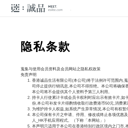
隐私条款
蒐集与使用会员资料及会员网站之隐私权政策
免责声明
香港诚品生活有限公司(本公司)将于法例许可范围内,
司停止提供行销讯息,本公司不得拒绝。本公司将确保
本公司将不会提供其个人资料予第三人利用。
持卡人行使累计卡或会员卡权利时应出示有效卡片,如
份,本公司补发卡片得酌情收取行政费港币50元,消费
为维护持卡人权益,如系统产生异常情况,本公司有权
本公司保有卡片之申请、停用、修改或终止各项优惠及相关服务
人_HK手机应用程式。（下称「本网站」）
本声明只适用于本公司在香港特别行政区境内之门市,