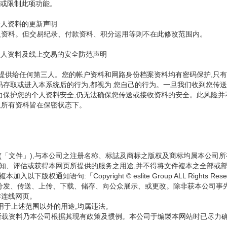
消或限制此项功能。
个人资料的更新声明
人资料。但交易纪录、付款资料、积分运用等则不在此修改范围内。
个人资料及线上交易的安全防范声明
要提供给任何第三人。您的帐户资料和网路身份档案资料均有密码保护,只有
码存取或进入本系统后的行为,都视为 您自己的行为。一旦我们收到您传送
保护您的个人资料安全,仍无法确保您传送或接收资料的安全。此风险并不在
,所有资料皆在保密状态下。
标(「文件」),与本公司之注册名称、标誌及商标之版权及商标均属本公
认知、评估或获得本网页所提供的服务之用途,并不得将文件複本之全部或
通知语句:「Copyright © eslite Group ALL Rights Re
分发、传送、上传、下载、储存、向公众展示、或更改。除非获本公司事
作连线网页。
用于上述范围以外的用途,均属违法。
」)所载资料乃本公司根据其现有政策及惯例。本公司于编製本网站时已尽