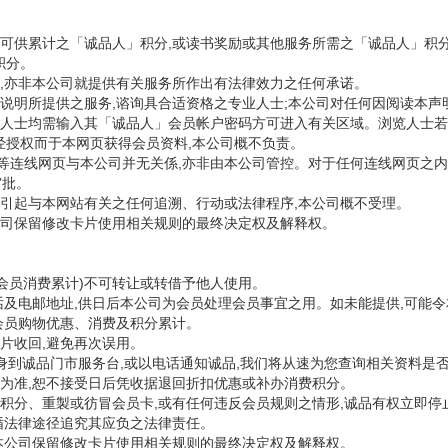
服务可供累计之「诚品人」积分,或读书奖励或其他服务所需之「诚品人」积
积分。
意见,亦非本公司就提供有关服务所作出有法律效力之任何承诺。
就本说明所提供之服务,谘询具合适资格之专业人士;本公司对任何因阅读本
浏览人士均需输入其「诚品人」会员帐户密码方可进入有关区域。浏览人士
经授权而于本网页获得会员资料,本公司概不负责。
此等连线网页与本公司并无关係,亦非由本公司管控。对于任何连线网页之内
审批。
,所引起与本网站有关之任何追溯、行动或法律程序,本公司概不受理。
本公司保留修改卡片使用相关规则的最终决定权及解释权。
会员消费累计)不可转让或转借予他人使用。
话及电邮地址,供日后本公司为会员处理会员事宜之用。如未能提供,可能
会员购物优惠、消费及积分累计。
片收回,避免再次误用。
身到诚品门市服务台,或以电话通知诚品,我们将从速为您查询相关资料是否
为准,恕不接受日后凭收据退回折扣优惠或补办消费积分。
积分、重製或彷冒会员卡,或有任何违反会员规则之情形,诚品有权立即停
循法律途径追究其应负之法律责任。
本公司保留修改卡片使用相关规则的最终决定权及解释权。