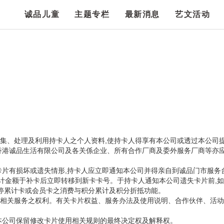
诚品儿童
主题专栏
最新消息
艺文活动
蒐集、处理及利用持卡人之个人资料,使持卡人得享有本公司或透过本公司
香港诚品生活有限公司及各关係企业、所有合作厂商及委外服务厂商等亦应
卡片有损坏或遗失情形,持卡人应立即通知本公司并得亲自到诚品门市服务
累计金额于补卡后立即转移到新卡卡号。于持卡人通知本公司遗失卡片前,
暂停累计卡或会员卡之消费与积分累计及积分折抵功能。
之权利。有关卡片权益、服务办法及使用说明、合作伙伴、活动内容,详见迷诚品网
本公司保留修改卡片使用相关规则的最终决定权及解释权。