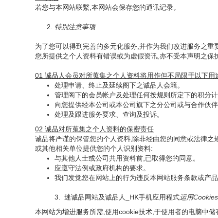
若您与本网站联繫,本网站会保存您的通讯记录。
2.
特别注意事项
为了您可以得到完善的多元化服务,并作为我们改进服务之重
您所提供之个人资料有错误或为虚假资讯,亦不受本声明之保
01 诚品人会员对所蒐集之个人资料将用作但不局限于以下用途
处理申请、终止及延续阁下之诚品人会籍。
管理阁下的会员帐户及处理任何按规则所定下的积分计
向您提供经本公司或本公司旗下之分公司或与合作伙伴
处理及跟进服务要求、查询及投诉。
02 诚品对所蒐集之个人资料的保密责任
诚品将严谨的保管您的个人资料,除非经由您的同意或法律之
或其他相关单位提供您的个人识别资料:
与其他人士或公司共用资料前,已取得您的同意。
应遵守法例或政府机构的要求。
我们发觉您在网站上的行为违反本网站服务条款或产品
3. 迷诚品网站及诚品人_HK手机应用程式
运用Cooki
本网站为增进服务所需,使用cookie技术,于使用者的电脑