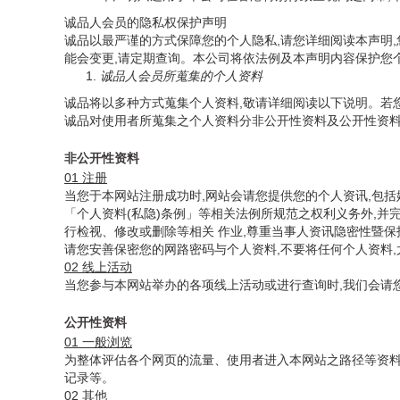
诚品人会员的隐私权保护声明
诚品以最严谨的方式保障您的个人隐私,请您详细阅读本声明
能会变更,请定期查询。本公司将依法例及本声明内容保护您
诚品人会员所蒐集的个人资料
诚品将以多种方式蒐集个人资料,敬请详细阅读以下说明。若
诚品对使用者所蒐集之个人资料分非公开性资料及公开性资料
非公开性资料
01 注册
当您于本网站注册成功时,网站会请您提供您的个人资讯,包
「个人资料(私隐)条例」等相关法例所规范之权利义务外,
行检视、修改或删除等相关 作业,尊重当事人资讯隐密性暨
请您安善保密您的网路密码与个人资料,不要将任何个人资料,
02 线上活动
当您参与本网站举办的各项线上活动或进行查询时,我们会请
公开性资料
01 一般浏览
为整体评估各个网页的流量、使用者进入本网站之路径等资料,
记录等。
02 其他