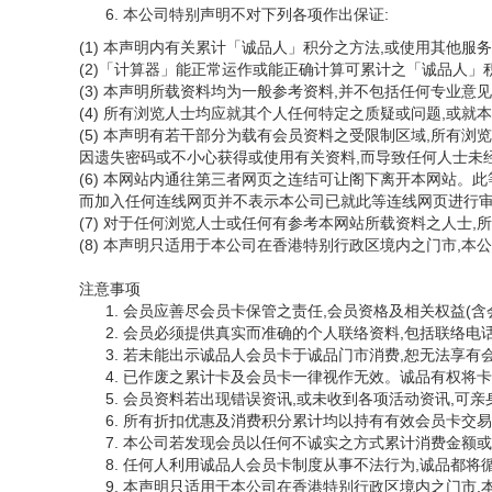
本公司特别声明不对下列各项作出保证:
(1) 本声明内有关累计「诚品人」积分之方法,或使用其他
(2)「计算器」能正常运作或能正确计算可累计之「诚品人」
(3) 本声明所载资料均为一般参考资料,并不包括任何专业
(4) 所有浏览人士均应就其个人任何特定之质疑或问题,或
(5) 本声明有若干部分为载有会员资料之受限制区域,所有
因遗失密码或不小心获得或使用有关资料,而导致任何人士未
(6) 本网站内通往第三者网页之连结可让阁下离开本网站。
而加入任何连线网页并不表示本公司已就此等连线网页进行
(7) 对于任何浏览人士或任何有参考本网站所载资料之人士
(8) 本声明只适用于本公司在香港特别行政区境内之门市,
注意事项
会员应善尽会员卡保管之责任,会员资格及相关权益(含
会员必须提供真实而准确的个人联络资料,包括联络电
若未能出示诚品人会员卡于诚品门市消费,恕无法享有
已作废之累计卡及会员卡一律视作无效。诚品有权将卡
会员资料若出现错误资讯,或未收到各项活动资讯,可亲
所有折扣优惠及消费积分累计均以持有有效会员卡交易
本公司若发现会员以任何不诚实之方式累计消费金额或
任何人利用诚品人会员卡制度从事不法行为,诚品都将
本声明只适用于本公司在香港特别行政区境内之门市,