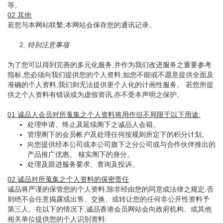
等。
02 其他
若您与本网站联繫,本网站会保存您的通讯记录。
2.
特别注意事项
为了您可以得到完善的多元化服务,并作为我们改进服务之重要参考
指标,您必须向我们提供您的个人资料,如您不能或不愿意提供全面及
准确的个人资料,我们则无法提供更个人化的计画性服务。 若您所提
供之个人资料有错误或为虚假资讯,亦不受本声明之保护。
01 诚品人会员对所蒐集之个人资料将用作但不局限于以下用途:
处理申请、终止及延续阁下之诚品人会籍。
管理阁下的会员帐户及处理任何按规则所定下的积分计划。
向您提供经本公司或本公司旗下之分公司或与合作伙伴推出的
产品推广优惠。 核实阁下的身分。
处理及跟进服务要求、查询及投诉。
02 诚品对所蒐集之个人资料的保密责任
诚品将严谨的保管您的个人资料,除非经由您的同意或法律之规定,否
则绝不会任意揭露或出售、交换、或转让您的任何非公开性资料予
第三人。在以下的情况下,诚品香港会员网站会向政府机构、或其他
相关单位提供您的个人识别资料: