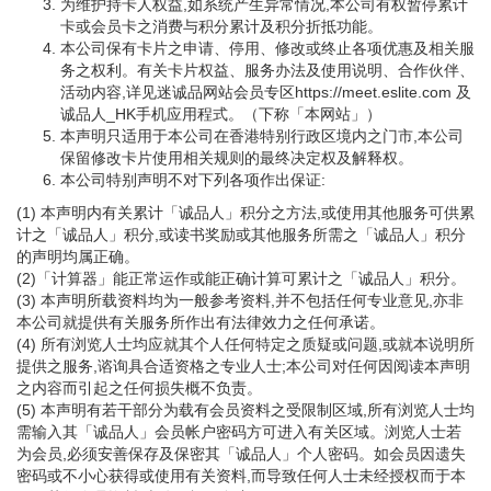
为维护持卡人权益,如系统产生异常情况,本公司有权暂停累计
卡或会员卡之消费与积分累计及积分折抵功能。
本公司保有卡片之申请、停用、修改或终止各项优惠及相关服
务之权利。有关卡片权益、服务办法及使用说明、合作伙伴、
活动内容,详见迷诚品网站会员专区https://meet.eslite.com 及
诚品人_HK手机应用程式。（下称「本网站」）
本声明只适用于本公司在香港特别行政区境内之门市,本公司
保留修改卡片使用相关规则的最终决定权及解释权。
本公司特别声明不对下列各项作出保证:
(1) 本声明内有关累计「诚品人」积分之方法,或使用其他服务可供累
计之「诚品人」积分,或读书奖励或其他服务所需之「诚品人」积分
的声明均属正确。
(2)「计算器」能正常运作或能正确计算可累计之「诚品人」积分。
(3) 本声明所载资料均为一般参考资料,并不包括任何专业意见,亦非
本公司就提供有关服务所作出有法律效力之任何承诺。
(4) 所有浏览人士均应就其个人任何特定之质疑或问题,或就本说明所
提供之服务,谘询具合适资格之专业人士;本公司对任何因阅读本声明
之内容而引起之任何损失概不负责。
(5) 本声明有若干部分为载有会员资料之受限制区域,所有浏览人士均
需输入其「诚品人」会员帐户密码方可进入有关区域。浏览人士若
为会员,必须安善保存及保密其「诚品人」个人密码。如会员因遗失
密码或不小心获得或使用有关资料,而导致任何人士未经授权而于本