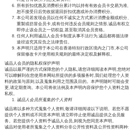
所有折扣优惠及消费积分累计均以持有有效会员卡交易为准,
恕不接受日后凭收据退回折扣优惠或补办消费积分。
本公司若发现会员以任何不诚实之方式累计消费金额或积分、
重製或彷冒会员卡,或有任何违反会员规则之情形,诚品有权立
即停止该会员之一切权益,甚至取消其会员资格。
任何人利用诚品人会员卡制度从事不法行为,诚品都将循法律
途径追究其应负之法律责任。
本声明只适用于本公司在香港特别行政区境内之门市,本公司
保留修改卡片使用相关规则的最终决定权及解释权。
诚品人会员的隐私权保护声明
诚品以最严谨的方式保障您的个人隐私,请您详细阅读本声明,您绝对
可以瞭解到在您使用本网站所提供的多项服务时,我们处理您个人资
料的政策与原则,以及蒐集利用之范围及目的。本声明随时可能会变
更,请定期查询。本公司将依法例及本声明内容保护您个人资料之隐
私权。
诚品人会员所蒐集的个人资料
诚品将以多种方式蒐集个人资料,敬请详细阅读以下说明。若您不愿
提供个人资料或不同意本声明,请立即停止使用诚品提供之会员服
务。若您提供个人资料予诚品人会员,则视为您同意本声明。
诚品对使用者所蒐集之个人资料分非公开性资料及公开性资料两种: