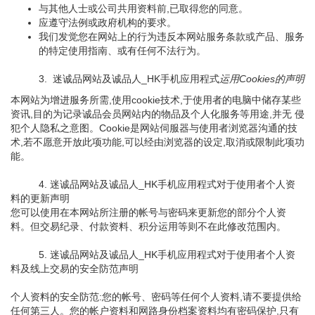
与其他人士或公司共用资料前,已取得您的同意。
应遵守法例或政府机构的要求。
我们发觉您在网站上的行为违反本网站服务条款或产品、服务
的特定使用指南、或有任何不法行为。
3. 迷诚品网站及诚品人_HK手机应用程式
运用Cookies的声明
本网站为增进服务所需,使用cookie技术,于使用者的电脑中储存某些
资讯,目的为记录诚品会员网站内的物品及个人化服务等用途,并无 侵
犯个人隐私之意图。Cookie是网站伺服器与使用者浏览器沟通的技
术,若不愿意开放此项功能,可以经由浏览器的设定,取消或限制此项功
能。
4. 迷诚品网站及诚品人_HK手机应用程式对于使用者个人资
料的更新声明
您可以使用在本网站所注册的帐号与密码来更新您的部分个人资
料。但交易纪录、付款资料、积分运用等则不在此修改范围内。
5. 迷诚品网站及诚品人_HK手机应用程式对于使用者个人资
料及线上交易的安全防范声明
个人资料的安全防范:您的帐号、密码等任何个人资料,请不要提供给
任何第三人。您的帐户资料和网路身份档案资料均有密码保护,只有