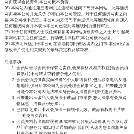
网页获得会员资料,本公司概不负责。
(6) 本网站内通往第三者网页之连结可让阁下离开本网站。此等连线
网页与本公司并无关係,亦非由本公司管控。对于任何连线网页之内
容,本公司概不负责。本公司为方便阁下而提供此等连线网页,而加入
任何连线网页并不表示本公司已就此等连线网页进行审批。
(7) 对于任何浏览人士或任何有参考本网站所载资料之人士,所引起与
本网站有关之任何追溯、行动或法律程序,本公司概不受理。
(8) 本声明只适用于本公司在香港特别行政区境内之门市,本公司保留
修改卡片使用相关规则的最终决定权及解释权。
注意事项
会员应善尽会员卡保管之责任,会员资格及相关权益(含会员消
费累计)不可转让或转借予他人使用。
会员必须提供真实而准确的个人联络资料,包括联络电话及电
邮地址,供日后本公司为会员处理会员事宜之用。如未能提供,
可能令本公司因无法核实身份而无法提供相关优惠及资讯。
若未能出示诚品人会员卡于诚品门市消费,恕无法享有会员购
物优惠、消费及积分累计。
已作废之累计卡及会员卡一律视作无效。诚品有权将卡片收
回,避免再次误用。
会员资料若出现错误资讯,或未收到各项活动资讯,可亲身到诚
品门市服务台,或以电话通知诚品,我们将从速为您查询相关资
料是否有误,并为您更新资料。