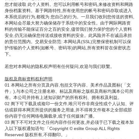
您才能读取 此个人资料。您可以利用帐号和密码,来修改资料和网路
身份档案资料。基于网路特性,所有使用您的帐号和密码存取或进入
本系统后的行为,都视为 您自己的行为。一旦我们收到您传送的资料,
本网站会尽最大努力确保储存于系统中的安全性。由于网际网路资
料的传输不能保证百分之百的安全,儘管我们努力保护您的个人资料
安全,仍无法确保您传送或接收资料的安全。此风险并不在诚品承担
的责任范围内。交易安全防范: 本网站具(SSL)完整保密机制可以保
护传输的个人资料(如帐号、密码等)的网站,所有资料皆在保密状态
下。
若您对本网站的隐私权声明有任何疑问,欢迎与我们联繫。
版权及商标资料权利声明
01 本网站之所有分页及内容,包括文字内容、美术作品及图标(「文
件」),与本公司之注册名称、标誌及商标之版权及商标均属本公司所
有。本公司并持有上述知识财产的所有权利、拥有权及利益。
02 阁下可下载及或複印一份文件,唯只可作非商业性或个人认知、评
估或获得本网页所提供的服务之用途,并不得将文件複本之全部或部
份内容于任何网络电脑载录,或于任何媒体广播。
03 阁下不可对文件之任何内容作任何更改,并必须于已下载之複本加
入以下版权通知语句:「Copyright © eslite Group ALL Rights
Reserved 版权所有,不得翻印。」