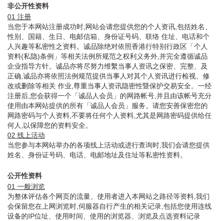
非公开性资料
01 注册
当您于本网站注册成功时,网站会请您提供您的个人资讯,包括姓名、
性别、国籍、生日、电邮信箱、身份证号码、联络 住址、电话和个
人兴趣等私密性之资料。诚品除绝对依照香港行特别行政区「个人
资料(私隐)条例」等相关法例所规范之权利义务外,并完全遵循诚品
企业指导方针。诚品亦将尽努力维繫当事人资讯之保密、完整、及
正确,诚品亦将依照法例规范提供当事人对其个人资讯进行检视、修
改或删除等相关 作业,尊重当事人资讯隐密性暨保护交易安全。一经
注册后,您会获得一个「诚品人会员」的网路帐号,并且由该帐号充分
使用由本网站提供的所有「诚品人会员」服务。请您安善保密您的
网路密码与个人资料,不要将任何个人资料,尤其是网路密码提供给任
何人,以保障您的资料安全。
02 线上活动
当您参与本网站举办的各项线上活动或进行查询时,我们会请您提供
姓名、身份证号码、电话、电邮地址及住址等私密性资料。
公开性资料
01 一般浏览
为整体评估各个网页的流量、使用者进入本网站之路径等资料,我们
会保留您在上网浏览时,伺服器自行产生的相关记录,包括您使用连线
设备的IP位址、使用时间、使用的浏览器、浏览及点选资料记录