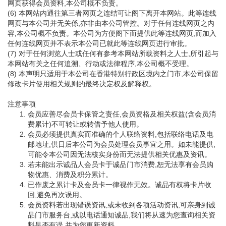
网页获得会员资料,本公司概不负责。
(6) 本网站内通往第三者网页之连结可让阁下离开本网站。此等连线
网页与本公司并无关係,亦非由本公司管控。对于任何连线网页之内
容,本公司概不负责。本公司为方便阁下而提供此等连线网页,而加入
任何连线网页并不表示本公司已就此等连线网页进行审批。
(7) 对于任何浏览人士或任何有参考本网站所载资料之人士,所引起与
本网站有关之任何追溯、行动或法律程序,本公司概不受理。
(8) 本声明只适用于本公司在香港特别行政区境内之门市,本公司保留
修改卡片使用相关规则的最终决定权及解释权。
注意事项
会员应善尽会员卡保管之责任,会员资格及相关权益(含会员消
费累计)不可转让或转借予他人使用。
会员必须提供真实而准确的个人联络资料,包括联络电话及电
邮地址,供日后本公司为会员处理会员事宜之用。如未能提供,
可能令本公司因无法核实身份而无法提供相关优惠及资讯。
若未能出示诚品人会员卡于诚品门市消费,恕无法享有会员购
物优惠、消费及积分累计。
已作废之累计卡及会员卡一律视作无效。诚品有权将卡片收
回,避免再次误用。
会员资料若出现错误资讯,或未收到各项活动资讯,可亲身到诚
品门市服务台,或以电话通知诚品,我们将从速为您查询相关资
料是否有误,并为您更新资料。