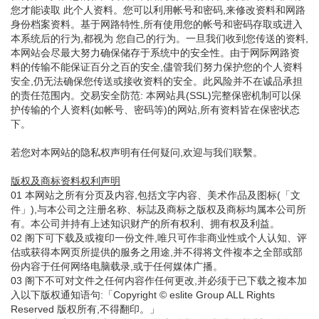
您才能读取 此个人资料。您可以利用帐号和密码,来修改资料和网路
身份档案资料。基于网路特性,所有使用您的帐号和密码存取或进入
本系统后的行为,都视为 您自己的行为。一旦我们收到您传送的资料,
本网站会尽最大努力确保储存于系统中的安全性。由于网际网路资
料的传输不能保证百分之百的安全,儘管我们努力保护您的个人资料
安全,仍无法确保您传送或接收资料的安全。此风险并不在诚品承担
的责任范围内。交易安全防范: 本网站具(SSL)完整保密机制可以保
护传输的个人资料(如帐号、密码等)的网站,所有资料皆在保密状态
下。
若您对本网站的隐私权声明有任何疑问,欢迎与我们联繫。
版权及商标资料权利声明
01 本网站之所有分页及内容,包括文字内容、美术作品及图标(「文
件」),与本公司之注册名称、标誌及商标之版权及商标均属本公司所
有。本公司并持有上述知识财产的所有权利、拥有权及利益。
02 阁下可下载及或複印一份文件,唯只可作非商业性或个人认知、评
估或获得本网页所提供的服务之用途,并不得将文件複本之全部或部
份内容于任何网络电脑载录,或于任何媒体广播。
03 阁下不可对文件之任何内容作任何更改,并必须于已下载之複本加
入以下版权通知语句:「Copyright © eslite Group ALL Rights
Reserved 版权所有,不得翻印。」