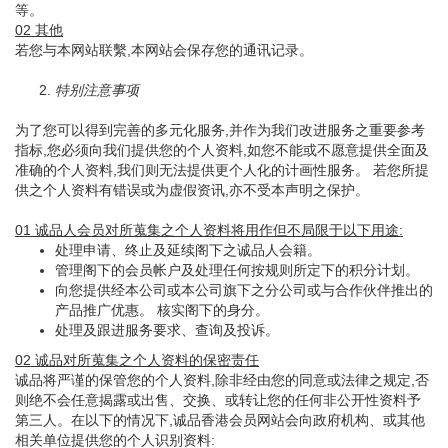
等。
02 其他
若您与本网站联繫,本网站会保存您的通讯记录。
2.
特别注意事项
为了您可以得到完善的多元化服务,并作为我们改进服务之重要参考
指标,您必须向我们提供您的个人资料,如您不能或不愿意提供全面及
准确的个人资料,我们则无法提供更个人化的计画性服务。 若您所提
供之个人资料有错误或为虚假资讯,亦不受本声明之保护。
01 诚品人会员对所蒐集之个人资料将用作但不局限于以下用途:
处理申请、终止及延续阁下之诚品人会籍。
管理阁下的会员帐户及处理任何按规则所定下的积分计划。
向您提供经本公司或本公司旗下之分公司或与合作伙伴推出的
产品推广优惠。 核实阁下的身分。
处理及跟进服务要求、查询及投诉。
02 诚品对所蒐集之个人资料的保密责任
诚品将严谨的保管您的个人资料,除非经由您的同意或法律之规定,否
则绝不会任意揭露或出售、交换、或转让您的任何非公开性资料予
第三人。在以下的情况下,诚品香港会员网站会向政府机构、或其他
相关单位提供您的个人识别资料: