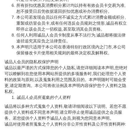
所有折扣优惠及消费积分累计均以持有有效会员卡交易为准,
恕不接受日后凭收据退回折扣优惠或补办消费积分。
本公司若发现会员以任何不诚实之方式累计消费金额或积分、
重製或彷冒会员卡,或有任何违反会员规则之情形,诚品有权立
即停止该会员之一切权益,甚至取消其会员资格。
任何人利用诚品人会员卡制度从事不法行为,诚品都将循法律
途径追究其应负之法律责任。
本声明只适用于本公司在香港特别行政区境内之门市,本公司
保留修改卡片使用相关规则的最终决定权及解释权。
诚品人会员的隐私权保护声明
诚品以最严谨的方式保障您的个人隐私,请您详细阅读本声明,您绝对
可以瞭解到在您使用本网站所提供的多项服务时,我们处理您个人资
料的政策与原则,以及蒐集利用之范围及目的。本声明随时可能会变
更,请定期查询。本公司将依法例及本声明内容保护您个人资料之隐
私权。
诚品人会员所蒐集的个人资料
诚品将以多种方式蒐集个人资料,敬请详细阅读以下说明。若您不愿
提供个人资料或不同意本声明,请立即停止使用诚品提供之会员服
务。若您提供个人资料予诚品人会员,则视为您同意本声明。
诚品对使用者所蒐集之个人资料分非公开性资料及公开性资料两种: