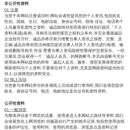
非公开性资料
01 注册
当您于本网站注册成功时,网站会请您提供您的个人资讯,包括姓名、
性别、国籍、生日、电邮信箱、身份证号码、联络 住址、电话和个
人兴趣等私密性之资料。诚品除绝对依照香港行特别行政区「个人
资料(私隐)条例」等相关法例所规范之权利义务外,并完全遵循诚品
企业指导方针。诚品亦将尽努力维繫当事人资讯之保密、完整、及
正确,诚品亦将依照法例规范提供当事人对其个人资讯进行检视、修
改或删除等相关 作业,尊重当事人资讯隐密性暨保护交易安全。一经
注册后,您会获得一个「诚品人会员」的网路帐号,并且由该帐号充分
使用由本网站提供的所有「诚品人会员」服务。请您安善保密您的
网路密码与个人资料,不要将任何个人资料,尤其是网路密码提供给任
何人,以保障您的资料安全。
02 线上活动
当您参与本网站举办的各项线上活动或进行查询时,我们会请您提供
姓名、身份证号码、电话、电邮地址及住址等私密性资料。
公开性资料
01 一般浏览
为整体评估各个网页的流量、使用者进入本网站之路径等资料,我们
会保留您在上网浏览时,伺服器自行产生的相关记录,包括您使用连线
设备的IP位址、使用时间、使用的浏览器、浏览及点选资料记录