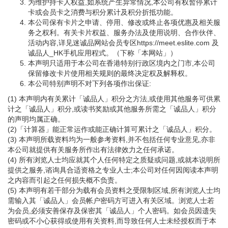
为维护持卡人权益,如系统产生异常情况,本公司有权暂停累计
卡或会员卡之消费与积分累计及积分折抵功能。
本公司保有卡片之申请、停用、修改或终止各项优惠及相关服
务之权利。有关卡片权益、服务办法及使用说明、合作伙伴、
活动内容,详见迷诚品网站会员专区https://meet.eslite.com 及
诚品人_HK手机应用程式。（下称「本网站」）
本声明只适用于本公司在香港特别行政区境内之门市,本公司
保留修改卡片使用相关规则的最终决定权及解释权。
本公司特别声明不对下列各项作出保证:
(1) 本声明内有关累计「诚品人」积分之方法,或使用其他服务可供累
计之「诚品人」积分,或读书奖励或其他服务所需之「诚品人」积分
的声明均属正确。
(2)「计算器」能正常运作或能正确计算可累计之「诚品人」积分。
(3) 本声明所载资料均为一般参考资料,并不包括任何专业意见,亦非
本公司就提供有关服务所作出有法律效力之任何承诺。
(4) 所有浏览人士均应就其个人任何特定之质疑或问题,或就本说明所
提供之服务,谘询具合适资格之专业人士;本公司对任何因阅读本声明
之内容而引起之任何损失概不负责。
(5) 本声明有若干部分为载有会员资料之受限制区域,所有浏览人士均
需输入其「诚品人」会员帐户密码方可进入有关区域。浏览人士若
为会员,必须安善保存及保密其「诚品人」个人密码。如会员因遗失
密码或不小心获得或使用有关资料,而导致任何人士未经授权而于本