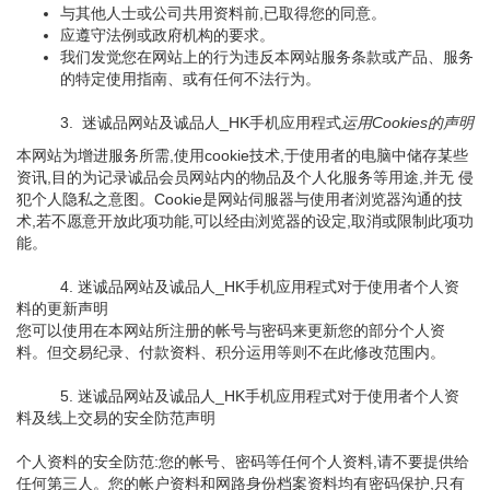
与其他人士或公司共用资料前,已取得您的同意。
应遵守法例或政府机构的要求。
我们发觉您在网站上的行为违反本网站服务条款或产品、服务
的特定使用指南、或有任何不法行为。
3. 迷诚品网站及诚品人_HK手机应用程式
运用Cookies的声明
本网站为增进服务所需,使用cookie技术,于使用者的电脑中储存某些
资讯,目的为记录诚品会员网站内的物品及个人化服务等用途,并无 侵
犯个人隐私之意图。Cookie是网站伺服器与使用者浏览器沟通的技
术,若不愿意开放此项功能,可以经由浏览器的设定,取消或限制此项功
能。
4. 迷诚品网站及诚品人_HK手机应用程式对于使用者个人资
料的更新声明
您可以使用在本网站所注册的帐号与密码来更新您的部分个人资
料。但交易纪录、付款资料、积分运用等则不在此修改范围内。
5. 迷诚品网站及诚品人_HK手机应用程式对于使用者个人资
料及线上交易的安全防范声明
个人资料的安全防范:您的帐号、密码等任何个人资料,请不要提供给
任何第三人。您的帐户资料和网路身份档案资料均有密码保护,只有