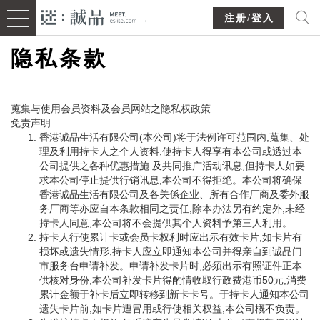
注册/登入
隐私条款
蒐集与使用会员资料及会员网站之隐私权政策
免责声明
香港诚品生活有限公司(本公司)将于法例许可范围内,蒐集、处
理及利用持卡人之个人资料,使持卡人得享有本公司或透过本
公司提供之各种优惠措施 及共同推广活动讯息,但持卡人如要
求本公司停止提供行销讯息,本公司不得拒绝。本公司将确保
香港诚品生活有限公司及各关係企业、所有合作厂商及委外服
务厂商等亦应自本条款相同之责任,除本办法另有约定外,未经
持卡人同意,本公司将不会提供其个人资料予第三人利用。
持卡人行使累计卡或会员卡权利时应出示有效卡片,如卡片有
损坏或遗失情形,持卡人应立即通知本公司并得亲自到诚品门
市服务台申请补发。申请补发卡片时,必须出示有照证件正本
供核对身份,本公司补发卡片得酌情收取行政费港币50元,消费
累计金额于补卡后立即转移到新卡卡号。于持卡人通知本公司
遗失卡片前,如卡片遭冒用或行使相关权益,本公司概不负责。