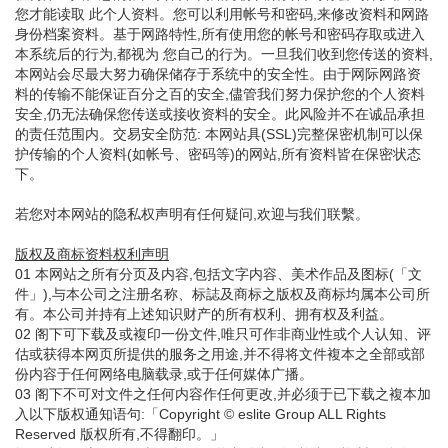
您才能读取 此个人资料。您可以利用帐号和密码,来修改资料和网路
身份档案资料。基于网路特性,所有使用您的帐号和密码存取或进入
本系统后的行为,都视为 您自己的行为。一旦我们收到您传送的资料,
本网站会尽最大努力确保储存于系统中的安全性。由于网际网路资
料的传输不能保证百分之百的安全,儘管我们努力保护您的个人资料
安全,仍无法确保您传送或接收资料的安全。此风险并不在诚品承担
的责任范围内。交易安全防范: 本网站具(SSL)完整保密机制可以保
护传输的个人资料(如帐号、密码等)的网站,所有资料皆在保密状态
下。
若您对本网站的隐私权声明有任何疑问,欢迎与我们联繫。
版权及商标资料权利声明
01 本网站之所有分页及内容,包括文字内容、美术作品及图标(「文
件」),与本公司之注册名称、标誌及商标之版权及商标均属本公司所
有。本公司并持有上述知识财产的所有权利、拥有权及利益。
02 阁下可下载及或複印一份文件,唯只可作非商业性或个人认知、评
估或获得本网页所提供的服务之用途,并不得将文件複本之全部或部
份内容于任何网络电脑载录,或于任何媒体广播。
03 阁下不可对文件之任何内容作任何更改,并必须于已下载之複本加
入以下版权通知语句:「Copyright © eslite Group ALL Rights
Reserved 版权所有,不得翻印。」