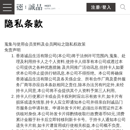
注册/登入
隐私条款
蒐集与使用会员资料及会员网站之隐私权政策
免责声明
香港诚品生活有限公司(本公司)将于法例许可范围内,蒐集、处
理及利用持卡人之个人资料,使持卡人得享有本公司或透过本
公司提供之各种优惠措施 及共同推广活动讯息,但持卡人如要
求本公司停止提供行销讯息,本公司不得拒绝。本公司将确保
香港诚品生活有限公司及各关係企业、所有合作厂商及委外服
务厂商等亦应自本条款相同之责任,除本办法另有约定外,未经
持卡人同意,本公司将不会提供其个人资料予第三人利用。
持卡人行使累计卡或会员卡权利时应出示有效卡片,如卡片有
损坏或遗失情形,持卡人应立即通知本公司并得亲自到诚品门
市服务台申请补发。申请补发卡片时,必须出示有照证件正本
供核对身份,本公司补发卡片得酌情收取行政费港币50元,消费
累计金额于补卡后立即转移到新卡卡号。于持卡人通知本公司
遗失卡片前,如卡片遭冒用或行使相关权益,本公司概不负责。