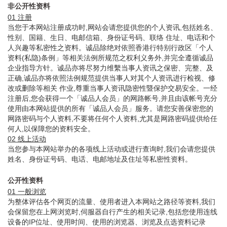
非公开性资料
01 注册
当您于本网站注册成功时,网站会请您提供您的个人资讯,包括姓名、
性别、国籍、生日、电邮信箱、身份证号码、联络 住址、电话和个
人兴趣等私密性之资料。诚品除绝对依照香港行特别行政区「个人
资料(私隐)条例」等相关法例所规范之权利义务外,并完全遵循诚品
企业指导方针。诚品亦将尽努力维繫当事人资讯之保密、完整、及
正确,诚品亦将依照法例规范提供当事人对其个人资讯进行检视、修
改或删除等相关 作业,尊重当事人资讯隐密性暨保护交易安全。一经
注册后,您会获得一个「诚品人会员」的网路帐号,并且由该帐号充分
使用由本网站提供的所有「诚品人会员」服务。请您安善保密您的
网路密码与个人资料,不要将任何个人资料,尤其是网路密码提供给任
何人,以保障您的资料安全。
02 线上活动
当您参与本网站举办的各项线上活动或进行查询时,我们会请您提供
姓名、身份证号码、电话、电邮地址及住址等私密性资料。
公开性资料
01 一般浏览
为整体评估各个网页的流量、使用者进入本网站之路径等资料,我们
会保留您在上网浏览时,伺服器自行产生的相关记录,包括您使用连线
设备的IP位址、使用时间、使用的浏览器、浏览及点选资料记录