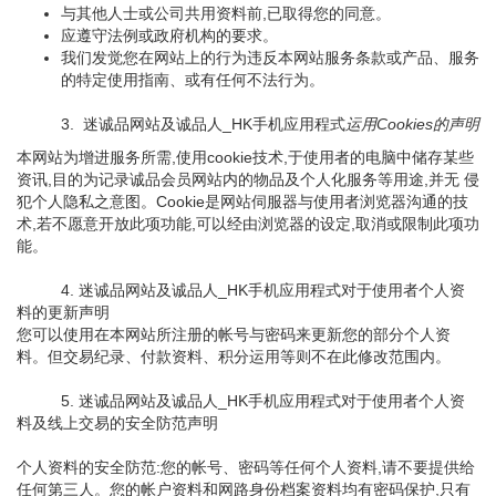
与其他人士或公司共用资料前,已取得您的同意。
应遵守法例或政府机构的要求。
我们发觉您在网站上的行为违反本网站服务条款或产品、服务
的特定使用指南、或有任何不法行为。
3. 迷诚品网站及诚品人_HK手机应用程式
运用Cookies的声明
本网站为增进服务所需,使用cookie技术,于使用者的电脑中储存某些
资讯,目的为记录诚品会员网站内的物品及个人化服务等用途,并无 侵
犯个人隐私之意图。Cookie是网站伺服器与使用者浏览器沟通的技
术,若不愿意开放此项功能,可以经由浏览器的设定,取消或限制此项功
能。
4. 迷诚品网站及诚品人_HK手机应用程式对于使用者个人资
料的更新声明
您可以使用在本网站所注册的帐号与密码来更新您的部分个人资
料。但交易纪录、付款资料、积分运用等则不在此修改范围内。
5. 迷诚品网站及诚品人_HK手机应用程式对于使用者个人资
料及线上交易的安全防范声明
个人资料的安全防范:您的帐号、密码等任何个人资料,请不要提供给
任何第三人。您的帐户资料和网路身份档案资料均有密码保护,只有