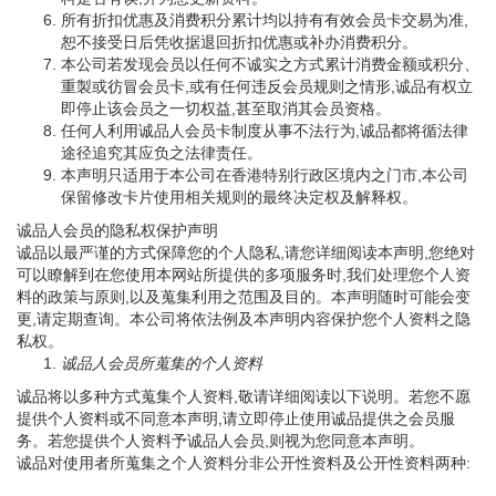
所有折扣优惠及消费积分累计均以持有有效会员卡交易为准,
恕不接受日后凭收据退回折扣优惠或补办消费积分。
本公司若发现会员以任何不诚实之方式累计消费金额或积分、
重製或彷冒会员卡,或有任何违反会员规则之情形,诚品有权立
即停止该会员之一切权益,甚至取消其会员资格。
任何人利用诚品人会员卡制度从事不法行为,诚品都将循法律
途径追究其应负之法律责任。
本声明只适用于本公司在香港特别行政区境内之门市,本公司
保留修改卡片使用相关规则的最终决定权及解释权。
诚品人会员的隐私权保护声明
诚品以最严谨的方式保障您的个人隐私,请您详细阅读本声明,您绝对
可以瞭解到在您使用本网站所提供的多项服务时,我们处理您个人资
料的政策与原则,以及蒐集利用之范围及目的。本声明随时可能会变
更,请定期查询。本公司将依法例及本声明内容保护您个人资料之隐
私权。
诚品人会员所蒐集的个人资料
诚品将以多种方式蒐集个人资料,敬请详细阅读以下说明。若您不愿
提供个人资料或不同意本声明,请立即停止使用诚品提供之会员服
务。若您提供个人资料予诚品人会员,则视为您同意本声明。
诚品对使用者所蒐集之个人资料分非公开性资料及公开性资料两种: