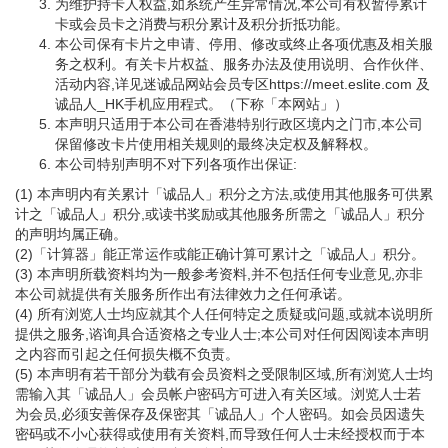
为维护持卡人权益,如系统产生异常情况,本公司有权暂停累计
卡或会员卡之消费与积分累计及积分折抵功能。
本公司保有卡片之申请、停用、修改或终止各项优惠及相关服
务之权利。有关卡片权益、服务办法及使用说明、合作伙伴、
活动内容,详见迷诚品网站会员专区https://meet.eslite.com 及
诚品人_HK手机应用程式。（下称「本网站」）
本声明只适用于本公司在香港特别行政区境内之门市,本公司
保留修改卡片使用相关规则的最终决定权及解释权。
本公司特别声明不对下列各项作出保证:
(1) 本声明内有关累计「诚品人」积分之方法,或使用其他服务可供累
计之「诚品人」积分,或读书奖励或其他服务所需之「诚品人」积分
的声明均属正确。
(2)「计算器」能正常运作或能正确计算可累计之「诚品人」积分。
(3) 本声明所载资料均为一般参考资料,并不包括任何专业意见,亦非
本公司就提供有关服务所作出有法律效力之任何承诺。
(4) 所有浏览人士均应就其个人任何特定之质疑或问题,或就本说明所
提供之服务,谘询具合适资格之专业人士;本公司对任何因阅读本声明
之内容而引起之任何损失概不负责。
(5) 本声明有若干部分为载有会员资料之受限制区域,所有浏览人士均
需输入其「诚品人」会员帐户密码方可进入有关区域。浏览人士若
为会员,必须安善保存及保密其「诚品人」个人密码。如会员因遗失
密码或不小心获得或使用有关资料,而导致任何人士未经授权而于本