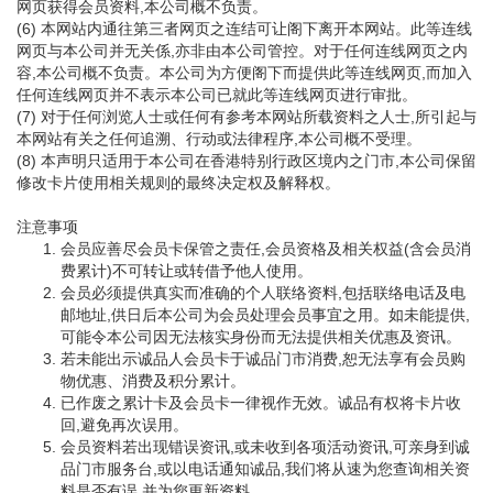
网页获得会员资料,本公司概不负责。
(6) 本网站内通往第三者网页之连结可让阁下离开本网站。此等连线
网页与本公司并无关係,亦非由本公司管控。对于任何连线网页之内
容,本公司概不负责。本公司为方便阁下而提供此等连线网页,而加入
任何连线网页并不表示本公司已就此等连线网页进行审批。
(7) 对于任何浏览人士或任何有参考本网站所载资料之人士,所引起与
本网站有关之任何追溯、行动或法律程序,本公司概不受理。
(8) 本声明只适用于本公司在香港特别行政区境内之门市,本公司保留
修改卡片使用相关规则的最终决定权及解释权。
注意事项
会员应善尽会员卡保管之责任,会员资格及相关权益(含会员消
费累计)不可转让或转借予他人使用。
会员必须提供真实而准确的个人联络资料,包括联络电话及电
邮地址,供日后本公司为会员处理会员事宜之用。如未能提供,
可能令本公司因无法核实身份而无法提供相关优惠及资讯。
若未能出示诚品人会员卡于诚品门市消费,恕无法享有会员购
物优惠、消费及积分累计。
已作废之累计卡及会员卡一律视作无效。诚品有权将卡片收
回,避免再次误用。
会员资料若出现错误资讯,或未收到各项活动资讯,可亲身到诚
品门市服务台,或以电话通知诚品,我们将从速为您查询相关资
料是否有误,并为您更新资料。