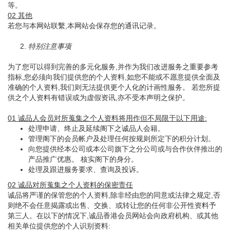
等。
02 其他
若您与本网站联繫,本网站会保存您的通讯记录。
2.
特别注意事项
为了您可以得到完善的多元化服务,并作为我们改进服务之重要参考
指标,您必须向我们提供您的个人资料,如您不能或不愿意提供全面及
准确的个人资料,我们则无法提供更个人化的计画性服务。 若您所提
供之个人资料有错误或为虚假资讯,亦不受本声明之保护。
01 诚品人会员对所蒐集之个人资料将用作但不局限于以下用途:
处理申请、终止及延续阁下之诚品人会籍。
管理阁下的会员帐户及处理任何按规则所定下的积分计划。
向您提供经本公司或本公司旗下之分公司或与合作伙伴推出的
产品推广优惠。 核实阁下的身分。
处理及跟进服务要求、查询及投诉。
02 诚品对所蒐集之个人资料的保密责任
诚品将严谨的保管您的个人资料,除非经由您的同意或法律之规定,否
则绝不会任意揭露或出售、交换、或转让您的任何非公开性资料予
第三人。在以下的情况下,诚品香港会员网站会向政府机构、或其他
相关单位提供您的个人识别资料: