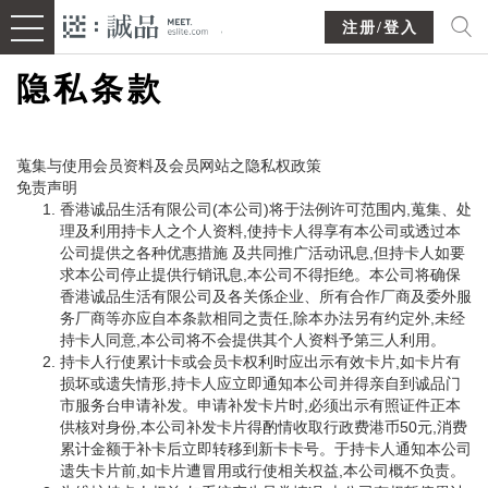
注册/登入
隐私条款
蒐集与使用会员资料及会员网站之隐私权政策
免责声明
香港诚品生活有限公司(本公司)将于法例许可范围内,蒐集、处
理及利用持卡人之个人资料,使持卡人得享有本公司或透过本
公司提供之各种优惠措施 及共同推广活动讯息,但持卡人如要
求本公司停止提供行销讯息,本公司不得拒绝。本公司将确保
香港诚品生活有限公司及各关係企业、所有合作厂商及委外服
务厂商等亦应自本条款相同之责任,除本办法另有约定外,未经
持卡人同意,本公司将不会提供其个人资料予第三人利用。
持卡人行使累计卡或会员卡权利时应出示有效卡片,如卡片有
损坏或遗失情形,持卡人应立即通知本公司并得亲自到诚品门
市服务台申请补发。申请补发卡片时,必须出示有照证件正本
供核对身份,本公司补发卡片得酌情收取行政费港币50元,消费
累计金额于补卡后立即转移到新卡卡号。于持卡人通知本公司
遗失卡片前,如卡片遭冒用或行使相关权益,本公司概不负责。