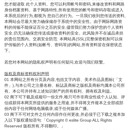
您才能读取 此个人资料。您可以利用帐号和密码,来修改资料和网路
身份档案资料。基于网路特性,所有使用您的帐号和密码存取或进入
本系统后的行为,都视为 您自己的行为。一旦我们收到您传送的资料,
本网站会尽最大努力确保储存于系统中的安全性。由于网际网路资
料的传输不能保证百分之百的安全,儘管我们努力保护您的个人资料
安全,仍无法确保您传送或接收资料的安全。此风险并不在诚品承担
的责任范围内。交易安全防范: 本网站具(SSL)完整保密机制可以保
护传输的个人资料(如帐号、密码等)的网站,所有资料皆在保密状态
下。
若您对本网站的隐私权声明有任何疑问,欢迎与我们联繫。
版权及商标资料权利声明
01 本网站之所有分页及内容,包括文字内容、美术作品及图标(「文
件」),与本公司之注册名称、标誌及商标之版权及商标均属本公司所
有。本公司并持有上述知识财产的所有权利、拥有权及利益。
02 阁下可下载及或複印一份文件,唯只可作非商业性或个人认知、评
估或获得本网页所提供的服务之用途,并不得将文件複本之全部或部
份内容于任何网络电脑载录,或于任何媒体广播。
03 阁下不可对文件之任何内容作任何更改,并必须于已下载之複本加
入以下版权通知语句:「Copyright © eslite Group ALL Rights
Reserved 版权所有,不得翻印。」