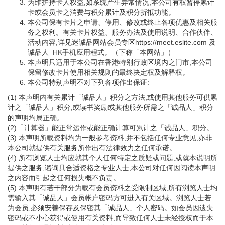
为维护持卡人权益,如系统产生异常情况,本公司有权暂停累计
卡或会员卡之消费与积分累计及积分折抵功能。
本公司保有卡片之申请、停用、修改或终止各项优惠及相关服
务之权利。有关卡片权益、服务办法及使用说明、合作伙伴、
活动内容,详见迷诚品网站会员专区https://meet.eslite.com 及
诚品人_HK手机应用程式。（下称「本网站」）
本声明只适用于本公司在香港特别行政区境内之门市,本公司
保留修改卡片使用相关规则的最终决定权及解释权。
本公司特别声明不对下列各项作出保证:
(1) 本声明内有关累计「诚品人」积分之方法,或使用其他服务可供累
计之「诚品人」积分,或读书奖励或其他服务所需之「诚品人」积分
的声明均属正确。
(2)「计算器」能正常运作或能正确计算可累计之「诚品人」积分。
(3) 本声明所载资料均为一般参考资料,并不包括任何专业意见,亦非
本公司就提供有关服务所作出有法律效力之任何承诺。
(4) 所有浏览人士均应就其个人任何特定之质疑或问题,或就本说明所
提供之服务,谘询具合适资格之专业人士;本公司对任何因阅读本声明
之内容而引起之任何损失概不负责。
(5) 本声明有若干部分为载有会员资料之受限制区域,所有浏览人士均
需输入其「诚品人」会员帐户密码方可进入有关区域。浏览人士若
为会员,必须安善保存及保密其「诚品人」个人密码。如会员因遗失
密码或不小心获得或使用有关资料,而导致任何人士未经授权而于本