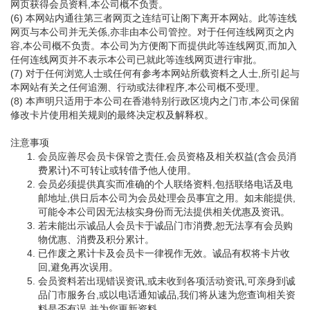
网页获得会员资料,本公司概不负责。
(6) 本网站内通往第三者网页之连结可让阁下离开本网站。此等连线
网页与本公司并无关係,亦非由本公司管控。对于任何连线网页之内
容,本公司概不负责。本公司为方便阁下而提供此等连线网页,而加入
任何连线网页并不表示本公司已就此等连线网页进行审批。
(7) 对于任何浏览人士或任何有参考本网站所载资料之人士,所引起与
本网站有关之任何追溯、行动或法律程序,本公司概不受理。
(8) 本声明只适用于本公司在香港特别行政区境内之门市,本公司保留
修改卡片使用相关规则的最终决定权及解释权。
注意事项
会员应善尽会员卡保管之责任,会员资格及相关权益(含会员消
费累计)不可转让或转借予他人使用。
会员必须提供真实而准确的个人联络资料,包括联络电话及电
邮地址,供日后本公司为会员处理会员事宜之用。如未能提供,
可能令本公司因无法核实身份而无法提供相关优惠及资讯。
若未能出示诚品人会员卡于诚品门市消费,恕无法享有会员购
物优惠、消费及积分累计。
已作废之累计卡及会员卡一律视作无效。诚品有权将卡片收
回,避免再次误用。
会员资料若出现错误资讯,或未收到各项活动资讯,可亲身到诚
品门市服务台,或以电话通知诚品,我们将从速为您查询相关资
料是否有误,并为您更新资料。