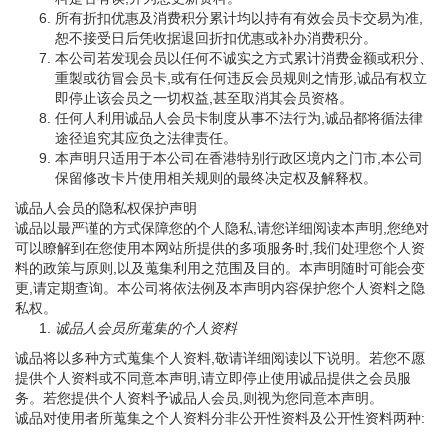
所有折扣优惠及消费积分累计均以持有有效会员卡交易为准,
恕不接受日后凭收据退回折扣优惠或补办消费积分。
本公司若发现会员以任何不诚实之方式累计消费金额或积分、
重製或彷冒会员卡,或有任何违反会员规则之情形,诚品有权立
即停止该会员之一切权益,甚至取消其会员资格。
任何人利用诚品人会员卡制度从事不法行为,诚品都将循法律
途径追究其应负之法律责任。
本声明只适用于本公司在香港特别行政区境内之门市,本公司
保留修改卡片使用相关规则的最终决定权及解释权。
诚品人会员的隐私权保护声明
诚品以最严谨的方式保障您的个人隐私,请您详细阅读本声明,您绝对
可以瞭解到在您使用本网站所提供的多项服务时,我们处理您个人资
料的政策与原则,以及蒐集利用之范围及目的。本声明随时可能会变
更,请定期查询。本公司将依法例及本声明内容保护您个人资料之隐
私权。
诚品人会员所蒐集的个人资料
诚品将以多种方式蒐集个人资料,敬请详细阅读以下说明。若您不愿
提供个人资料或不同意本声明,请立即停止使用诚品提供之会员服
务。若您提供个人资料予诚品人会员,则视为您同意本声明。
诚品对使用者所蒐集之个人资料分非公开性资料及公开性资料两种: