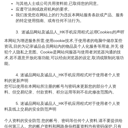
与其他人士或公司共用资料前,已取得您的同意。
应遵守法例或政府机构的要求。
我们发觉您在网站上的行为违反本网站服务条款或产品、服务
的特定使用指南、或有任何不法行为。
3. 迷诚品网站及诚品人_HK手机应用程式
运用Cookies的声明
本网站为增进服务所需,使用cookie技术,于使用者的电脑中储存某些
资讯,目的为记录诚品会员网站内的物品及个人化服务等用途,并无 侵
犯个人隐私之意图。Cookie是网站伺服器与使用者浏览器沟通的技
术,若不愿意开放此项功能,可以经由浏览器的设定,取消或限制此项功
能。
4. 迷诚品网站及诚品人_HK手机应用程式对于使用者个人资
料的更新声明
您可以使用在本网站所注册的帐号与密码来更新您的部分个人资
料。但交易纪录、付款资料、积分运用等则不在此修改范围内。
5. 迷诚品网站及诚品人_HK手机应用程式对于使用者个人资
料及线上交易的安全防范声明
个人资料的安全防范:您的帐号、密码等任何个人资料,请不要提供给
任何第三人。您的帐户资料和网路身份档案资料均有密码保护,只有