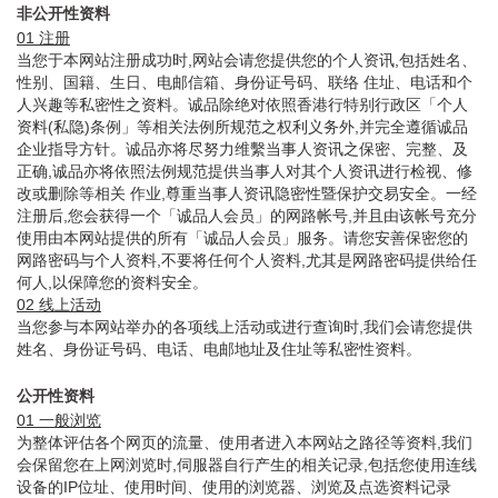
非公开性资料
01 注册
当您于本网站注册成功时,网站会请您提供您的个人资讯,包括姓名、
性别、国籍、生日、电邮信箱、身份证号码、联络 住址、电话和个
人兴趣等私密性之资料。诚品除绝对依照香港行特别行政区「个人
资料(私隐)条例」等相关法例所规范之权利义务外,并完全遵循诚品
企业指导方针。诚品亦将尽努力维繫当事人资讯之保密、完整、及
正确,诚品亦将依照法例规范提供当事人对其个人资讯进行检视、修
改或删除等相关 作业,尊重当事人资讯隐密性暨保护交易安全。一经
注册后,您会获得一个「诚品人会员」的网路帐号,并且由该帐号充分
使用由本网站提供的所有「诚品人会员」服务。请您安善保密您的
网路密码与个人资料,不要将任何个人资料,尤其是网路密码提供给任
何人,以保障您的资料安全。
02 线上活动
当您参与本网站举办的各项线上活动或进行查询时,我们会请您提供
姓名、身份证号码、电话、电邮地址及住址等私密性资料。
公开性资料
01 一般浏览
为整体评估各个网页的流量、使用者进入本网站之路径等资料,我们
会保留您在上网浏览时,伺服器自行产生的相关记录,包括您使用连线
设备的IP位址、使用时间、使用的浏览器、浏览及点选资料记录