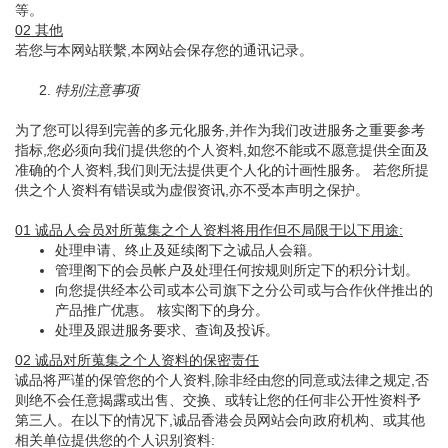
等。
02 其他
若您与本网站联繫,本网站会保存您的通讯记录。
2.
特别注意事项
为了您可以得到完善的多元化服务,并作为我们改进服务之重要参考
指标,您必须向我们提供您的个人资料,如您不能或不愿意提供全面及
准确的个人资料,我们则无法提供更个人化的计画性服务。 若您所提
供之个人资料有错误或为虚假资讯,亦不受本声明之保护。
01 诚品人会员对所蒐集之个人资料将用作但不局限于以下用途:
处理申请、终止及延续阁下之诚品人会籍。
管理阁下的会员帐户及处理任何按规则所定下的积分计划。
向您提供经本公司或本公司旗下之分公司或与合作伙伴推出的
产品推广优惠。 核实阁下的身分。
处理及跟进服务要求、查询及投诉。
02 诚品对所蒐集之个人资料的保密责任
诚品将严谨的保管您的个人资料,除非经由您的同意或法律之规定,否
则绝不会任意揭露或出售、交换、或转让您的任何非公开性资料予
第三人。在以下的情况下,诚品香港会员网站会向政府机构、或其他
相关单位提供您的个人识别资料: