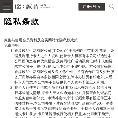
注册/登入
隐私条款
蒐集与使用会员资料及会员网站之隐私权政策
免责声明
香港诚品生活有限公司(本公司)将于法例许可范围内,蒐集、处
理及利用持卡人之个人资料,使持卡人得享有本公司或透过本
公司提供之各种优惠措施 及共同推广活动讯息,但持卡人如要
求本公司停止提供行销讯息,本公司不得拒绝。本公司将确保
香港诚品生活有限公司及各关係企业、所有合作厂商及委外服
务厂商等亦应自本条款相同之责任,除本办法另有约定外,未经
持卡人同意,本公司将不会提供其个人资料予第三人利用。
持卡人行使累计卡或会员卡权利时应出示有效卡片,如卡片有
损坏或遗失情形,持卡人应立即通知本公司并得亲自到诚品门
市服务台申请补发。申请补发卡片时,必须出示有照证件正本
供核对身份,本公司补发卡片得酌情收取行政费港币50元,消费
累计金额于补卡后立即转移到新卡卡号。于持卡人通知本公司
遗失卡片前,如卡片遭冒用或行使相关权益,本公司概不负责。