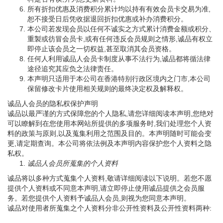
所有折扣优惠及消费积分累计均以持有有效会员卡交易为准,
恕不接受日后凭收据退回折扣优惠或补办消费积分。
本公司若发现会员以任何不诚实之方式累计消费金额或积分、
重製或彷冒会员卡,或有任何违反会员规则之情形,诚品有权立
即停止该会员之一切权益,甚至取消其会员资格。
任何人利用诚品人会员卡制度从事不法行为,诚品都将循法律
途径追究其应负之法律责任。
本声明只适用于本公司在香港特别行政区境内之门市,本公司
保留修改卡片使用相关规则的最终决定权及解释权。
诚品人会员的隐私权保护声明
诚品以最严谨的方式保障您的个人隐私,请您详细阅读本声明,您绝对
可以瞭解到在您使用本网站所提供的多项服务时,我们处理您个人资
料的政策与原则,以及蒐集利用之范围及目的。本声明随时可能会变
更,请定期查询。本公司将依法例及本声明内容保护您个人资料之隐
私权。
诚品人会员所蒐集的个人资料
诚品将以多种方式蒐集个人资料,敬请详细阅读以下说明。若您不愿
提供个人资料或不同意本声明,请立即停止使用诚品提供之会员服
务。若您提供个人资料予诚品人会员,则视为您同意本声明。
诚品对使用者所蒐集之个人资料分非公开性资料及公开性资料两种: