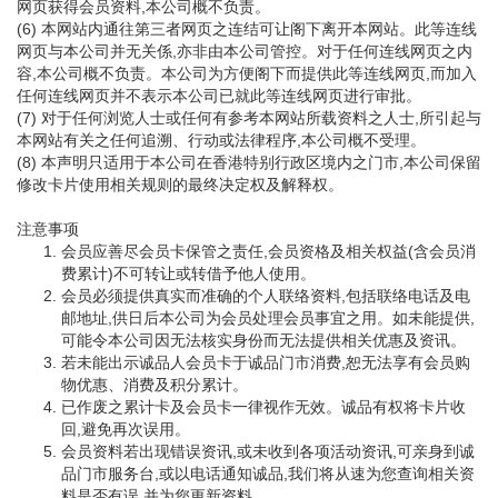
网页获得会员资料,本公司概不负责。
(6) 本网站内通往第三者网页之连结可让阁下离开本网站。此等连线
网页与本公司并无关係,亦非由本公司管控。对于任何连线网页之内
容,本公司概不负责。本公司为方便阁下而提供此等连线网页,而加入
任何连线网页并不表示本公司已就此等连线网页进行审批。
(7) 对于任何浏览人士或任何有参考本网站所载资料之人士,所引起与
本网站有关之任何追溯、行动或法律程序,本公司概不受理。
(8) 本声明只适用于本公司在香港特别行政区境内之门市,本公司保留
修改卡片使用相关规则的最终决定权及解释权。
注意事项
会员应善尽会员卡保管之责任,会员资格及相关权益(含会员消
费累计)不可转让或转借予他人使用。
会员必须提供真实而准确的个人联络资料,包括联络电话及电
邮地址,供日后本公司为会员处理会员事宜之用。如未能提供,
可能令本公司因无法核实身份而无法提供相关优惠及资讯。
若未能出示诚品人会员卡于诚品门市消费,恕无法享有会员购
物优惠、消费及积分累计。
已作废之累计卡及会员卡一律视作无效。诚品有权将卡片收
回,避免再次误用。
会员资料若出现错误资讯,或未收到各项活动资讯,可亲身到诚
品门市服务台,或以电话通知诚品,我们将从速为您查询相关资
料是否有误,并为您更新资料。