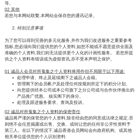
等。
02 其他
若您与本网站联繫,本网站会保存您的通讯记录。
2.
特别注意事项
为了您可以得到完善的多元化服务,并作为我们改进服务之重要参考
指标,您必须向我们提供您的个人资料,如您不能或不愿意提供全面及
准确的个人资料,我们则无法提供更个人化的计画性服务。 若您所提
供之个人资料有错误或为虚假资讯,亦不受本声明之保护。
01 诚品人会员对所蒐集之个人资料将用作但不局限于以下用途:
处理申请、终止及延续阁下之诚品人会籍。
管理阁下的会员帐户及处理任何按规则所定下的积分计划。
向您提供经本公司或本公司旗下之分公司或与合作伙伴推出的
产品推广优惠。 核实阁下的身分。
处理及跟进服务要求、查询及投诉。
02 诚品对所蒐集之个人资料的保密责任
诚品将严谨的保管您的个人资料,除非经由您的同意或法律之规定,否
则绝不会任意揭露或出售、交换、或转让您的任何非公开性资料予
第三人。在以下的情况下,诚品香港会员网站会向政府机构、或其他
相关单位提供您的个人识别资料: