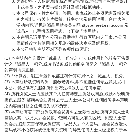
为维护持卡人权益,如系统产生异常情况,本公司有权暂停累计
卡或会员卡之消费与积分累计及积分折抵功能。
本公司保有卡片之申请、停用、修改或终止各项优惠及相关服
务之权利。有关卡片权益、服务办法及使用说明、合作伙伴、
活动内容,详见迷诚品网站会员专区https://meet.eslite.com 及
诚品人_HK手机应用程式。（下称「本网站」）
本声明只适用于本公司在香港特别行政区境内之门市,本公司
保留修改卡片使用相关规则的最终决定权及解释权。
本公司特别声明不对下列各项作出保证:
(1) 本声明内有关累计「诚品人」积分之方法,或使用其他服务可供累
计之「诚品人」积分,或读书奖励或其他服务所需之「诚品人」积分
的声明均属正确。
(2)「计算器」能正常运作或能正确计算可累计之「诚品人」积分。
(3) 本声明所载资料均为一般参考资料,并不包括任何专业意见,亦非
本公司就提供有关服务所作出有法律效力之任何承诺。
(4) 所有浏览人士均应就其个人任何特定之质疑或问题,或就本说明所
提供之服务,谘询具合适资格之专业人士;本公司对任何因阅读本声明
之内容而引起之任何损失概不负责。
(5) 本声明有若干部分为载有会员资料之受限制区域,所有浏览人士均
需输入其「诚品人」会员帐户密码方可进入有关区域。浏览人士若
为会员,必须安善保存及保密其「诚品人」个人密码。如会员因遗失
密码或不小心获得或使用有关资料,而导致任何人士未经授权而于本