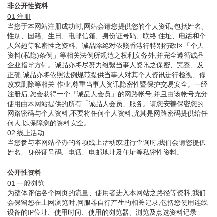
非公开性资料
01 注册
当您于本网站注册成功时,网站会请您提供您的个人资讯,包括姓名、
性别、国籍、生日、电邮信箱、身份证号码、联络 住址、电话和个
人兴趣等私密性之资料。诚品除绝对依照香港行特别行政区「个人
资料(私隐)条例」等相关法例所规范之权利义务外,并完全遵循诚品
企业指导方针。诚品亦将尽努力维繫当事人资讯之保密、完整、及
正确,诚品亦将依照法例规范提供当事人对其个人资讯进行检视、修
改或删除等相关 作业,尊重当事人资讯隐密性暨保护交易安全。一经
注册后,您会获得一个「诚品人会员」的网路帐号,并且由该帐号充分
使用由本网站提供的所有「诚品人会员」服务。请您安善保密您的
网路密码与个人资料,不要将任何个人资料,尤其是网路密码提供给任
何人,以保障您的资料安全。
02 线上活动
当您参与本网站举办的各项线上活动或进行查询时,我们会请您提供
姓名、身份证号码、电话、电邮地址及住址等私密性资料。
公开性资料
01 一般浏览
为整体评估各个网页的流量、使用者进入本网站之路径等资料,我们
会保留您在上网浏览时,伺服器自行产生的相关记录,包括您使用连线
设备的IP位址、使用时间、使用的浏览器、浏览及点选资料记录