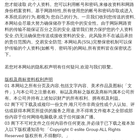
您才能读取 此个人资料。您可以利用帐号和密码,来修改资料和网路
身份档案资料。基于网路特性,所有使用您的帐号和密码存取或进入
本系统后的行为,都视为 您自己的行为。一旦我们收到您传送的资料,
本网站会尽最大努力确保储存于系统中的安全性。由于网际网路资
料的传输不能保证百分之百的安全,儘管我们努力保护您的个人资料
安全,仍无法确保您传送或接收资料的安全。此风险并不在诚品承担
的责任范围内。交易安全防范: 本网站具(SSL)完整保密机制可以保
护传输的个人资料(如帐号、密码等)的网站,所有资料皆在保密状态
下。
若您对本网站的隐私权声明有任何疑问,欢迎与我们联繫。
版权及商标资料权利声明
01 本网站之所有分页及内容,包括文字内容、美术作品及图标(「文
件」),与本公司之注册名称、标誌及商标之版权及商标均属本公司所
有。本公司并持有上述知识财产的所有权利、拥有权及利益。
02 阁下可下载及或複印一份文件,唯只可作非商业性或个人认知、评
估或获得本网页所提供的服务之用途,并不得将文件複本之全部或部
份内容于任何网络电脑载录,或于任何媒体广播。
03 阁下不可对文件之任何内容作任何更改,并必须于已下载之複本加
入以下版权通知语句:「Copyright © eslite Group ALL Rights
Reserved 版权所有,不得翻印。」