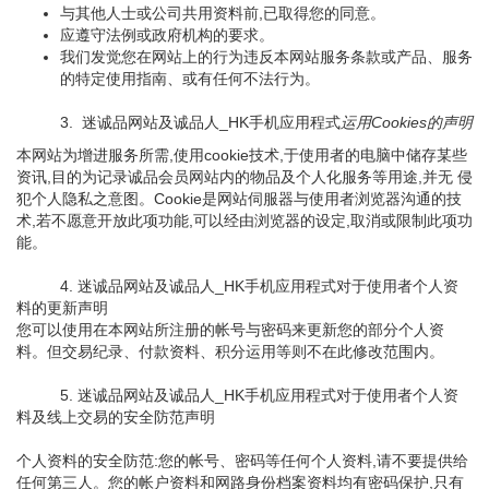
与其他人士或公司共用资料前,已取得您的同意。
应遵守法例或政府机构的要求。
我们发觉您在网站上的行为违反本网站服务条款或产品、服务
的特定使用指南、或有任何不法行为。
3. 迷诚品网站及诚品人_HK手机应用程式
运用Cookies的声明
本网站为增进服务所需,使用cookie技术,于使用者的电脑中储存某些
资讯,目的为记录诚品会员网站内的物品及个人化服务等用途,并无 侵
犯个人隐私之意图。Cookie是网站伺服器与使用者浏览器沟通的技
术,若不愿意开放此项功能,可以经由浏览器的设定,取消或限制此项功
能。
4. 迷诚品网站及诚品人_HK手机应用程式对于使用者个人资
料的更新声明
您可以使用在本网站所注册的帐号与密码来更新您的部分个人资
料。但交易纪录、付款资料、积分运用等则不在此修改范围内。
5. 迷诚品网站及诚品人_HK手机应用程式对于使用者个人资
料及线上交易的安全防范声明
个人资料的安全防范:您的帐号、密码等任何个人资料,请不要提供给
任何第三人。您的帐户资料和网路身份档案资料均有密码保护,只有