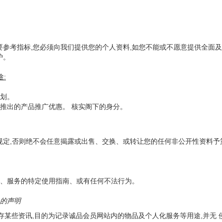
要参考指标,您必须向我们提供您的个人资料,如您不能或不愿意提供全面及
护。
:
划。
推出的产品推广优惠。 核实阁下的身分。
规定,否则绝不会任意揭露或出售、交换、或转让您的任何非公开性资料予
、服务的特定使用指南、或有任何不法行为。
es的声明
中储存某些资讯,目的为记录诚品会员网站内的物品及个人化服务等用途,并无 