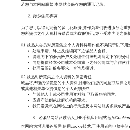
若您与本网站联繫,本网站会保存您的通讯记录。
2.
特别注意事项
为了您可以得到完善的多元化服务,并作为我们改进服务之重
您所提供之个人资料有错误或为虚假资讯,亦不受本声明之保
01 诚品人会员对所蒐集之个人资料将用作但不局限于以下用途
处理申请、终止及延续阁下之诚品人会籍。
管理阁下的会员帐户及处理任何按规则所定下的积分计
向您提供经本公司或本公司旗下之分公司或与合作伙伴
处理及跟进服务要求、查询及投诉。
02 诚品对所蒐集之个人资料的保密责任
诚品将严谨的保管您的个人资料,除非经由您的同意或法律之
或其他相关单位提供您的个人识别资料:
与其他人士或公司共用资料前,已取得您的同意。
应遵守法例或政府机构的要求。
我们发觉您在网站上的行为违反本网站服务条款或产品
3. 迷诚品网站及诚品人_HK手机应用程式
运用Cooki
本网站为增进服务所需,使用cookie技术,于使用者的电脑