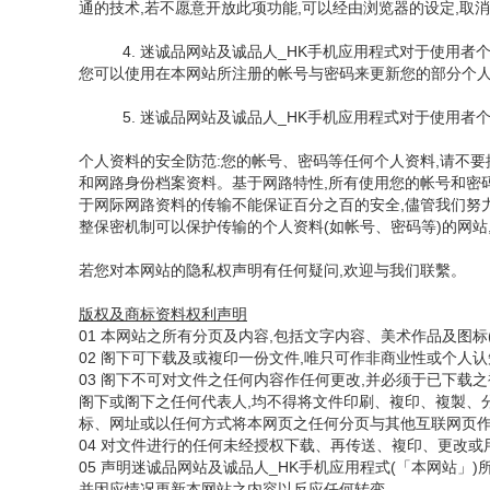
通的技术,若不愿意开放此项功能,可以经由浏览器的设定,取
4. 迷诚品网站及诚品人_HK手机应用程式对于使用者
您可以使用在本网站所注册的帐号与密码来更新您的部分个
5. 迷诚品网站及诚品人_HK手机应用程式对于使用者
个人资料的安全防范:您的帐号、密码等任何个人资料,请不
和网路身份档案资料。基于网路特性,所有使用您的帐号和密
于网际网路资料的传输不能保证百分之百的安全,儘管我们努力
整保密机制可以保护传输的个人资料(如帐号、密码等)的网站
若您对本网站的隐私权声明有任何疑问,欢迎与我们联繫。
版权及商标资料权利声明
01 本网站之所有分页及内容,包括文字内容、美术作品及图
02 阁下可下载及或複印一份文件,唯只可作非商业性或个人
03 阁下不可对文件之任何内容作任何更改,并必须于已下载之複本加入以下版权
阁下或阁下之任何代表人,均不得将文件印刷、複印、複製、
标、网址或以任何方式将本网页之任何分页与其他互联网页
04 对文件进行的任何未经授权下载、再传送、複印、更改或
05 声明迷诚品网站及诚品人_HK手机应用程式(「本网站
并因应情况更新本网站之内容以反应任何转变。