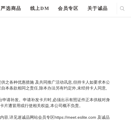
严选商品
线上DM
会员专区
关于诚品
提供之各种优惠措施 及共同推广活动讯息,但持卡人如要求本公
自本条款相同之责任,除本办法另有约定外,未经持卡人同意,
台申请补发。申请补发卡片时,必须出示有照证件正本供核对身
如卡片遭冒用或行使相关权益,本公司概不负责。
站会员专区https://meet.eslite.com 及诚品