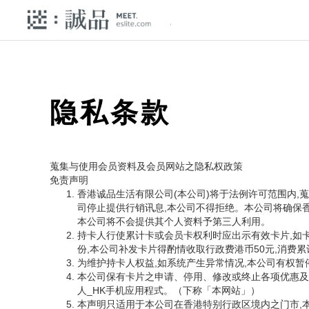
隐私条款
蒐集与使用会员资料及会员网站之隐私权政策
免责声明
香港诚品生活有限公司(本公司)将于法例许可范围内,
司停止提供行销讯息,本公司不得拒绝。本公司将确保
本公司将不会提供其个人资料予第三人利用。
持卡人行使累计卡或会员卡权利时应出示有效卡片,如
份,本公司补发卡片得酌情收取行政费港币50元,消费
为维护持卡人权益,如系统产生异常情况,本公司有权
本公司保有卡片之申请、停用、修改或终止各项优惠及相关服务
人_HK手机应用程式。（下称「本网站」）
本声明只适用于本公司在香港特别行政区境内之门市,