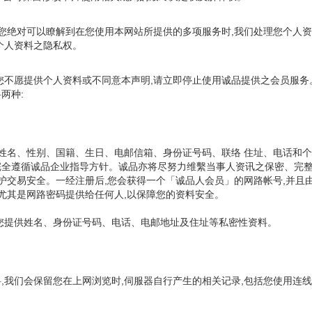
,您绝对可以瞭解到在您使用本网站所提供的多项服务时,我们处理您个人
个人资料之隐私权。
您不愿提供个人资料或不同意本声明,请立即停止使用诚品提供之会员服务
两种:
括姓名、性别、国籍、生日、电邮信箱、身份证号码、联络 住址、电话和
并完全遵循诚品企业指导方针。诚品亦将尽努力维繫当事人资讯之保密、完
保护交易安全。一经注册后,您会获得一个「诚品人会员」的网路帐号,并
尤其是网路密码提供给任何人,以保障您的资料安全。
您提供姓名、身份证号码、电话、电邮地址及住址等私密性资料。
我们会保留您在上网浏览时,伺服器自行产生的相关记录,包括您使用连线