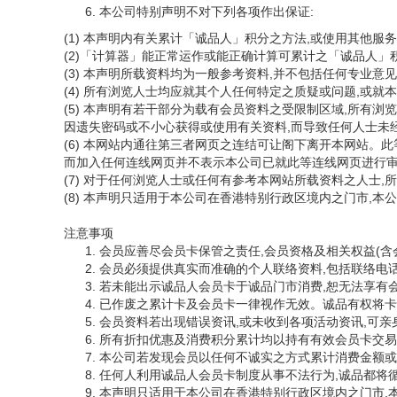
本公司特别声明不对下列各项作出保证:
(1) 本声明内有关累计「诚品人」积分之方法,或使用其他
(2)「计算器」能正常运作或能正确计算可累计之「诚品人」
(3) 本声明所载资料均为一般参考资料,并不包括任何专业
(4) 所有浏览人士均应就其个人任何特定之质疑或问题,或
(5) 本声明有若干部分为载有会员资料之受限制区域,所有
因遗失密码或不小心获得或使用有关资料,而导致任何人士未
(6) 本网站内通往第三者网页之连结可让阁下离开本网站。
而加入任何连线网页并不表示本公司已就此等连线网页进行
(7) 对于任何浏览人士或任何有参考本网站所载资料之人士
(8) 本声明只适用于本公司在香港特别行政区境内之门市,
注意事项
会员应善尽会员卡保管之责任,会员资格及相关权益(含
会员必须提供真实而准确的个人联络资料,包括联络电
若未能出示诚品人会员卡于诚品门市消费,恕无法享有
已作废之累计卡及会员卡一律视作无效。诚品有权将卡
会员资料若出现错误资讯,或未收到各项活动资讯,可亲
所有折扣优惠及消费积分累计均以持有有效会员卡交易
本公司若发现会员以任何不诚实之方式累计消费金额或
任何人利用诚品人会员卡制度从事不法行为,诚品都将
本声明只适用于本公司在香港特别行政区境内之门市,