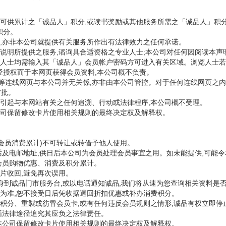
服务可供累计之「诚品人」积分,或读书奖励或其他服务所需之「诚品人」积
积分。
意见,亦非本公司就提供有关服务所作出有法律效力之任何承诺。
就本说明所提供之服务,谘询具合适资格之专业人士;本公司对任何因阅读本
浏览人士均需输入其「诚品人」会员帐户密码方可进入有关区域。浏览人士
经授权而于本网页获得会员资料,本公司概不负责。
此等连线网页与本公司并无关係,亦非由本公司管控。对于任何连线网页之内
审批。
,所引起与本网站有关之任何追溯、行动或法律程序,本公司概不受理。
本公司保留修改卡片使用相关规则的最终决定权及解释权。
会员消费累计)不可转让或转借予他人使用。
话及电邮地址,供日后本公司为会员处理会员事宜之用。如未能提供,可能
会员购物优惠、消费及积分累计。
片收回,避免再次误用。
身到诚品门市服务台,或以电话通知诚品,我们将从速为您查询相关资料是否
为准,恕不接受日后凭收据退回折扣优惠或补办消费积分。
积分、重製或彷冒会员卡,或有任何违反会员规则之情形,诚品有权立即停
循法律途径追究其应负之法律责任。
本公司保留修改卡片使用相关规则的最终决定权及解释权。