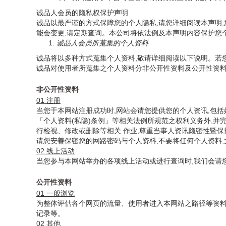
诚品人会员的隐私权保护声明
诚品以最严谨的方式保障您的个人隐私,请您详细阅读本声明
能会变更,请定期查询。本公司将依法例及本声明内容保护您
诚品人会员所蒐集的个人资料
诚品将以多种方式蒐集个人资料,敬请详细阅读以下说明。若
诚品对使用者所蒐集之个人资料分非公开性资料及公开性资料
非公开性资料
01 注册
当您于本网站注册成功时,网站会请您提供您的个人资讯,包
「个人资料(私隐)条例」等相关法例所规范之权利义务外,
行检视、修改或删除等相关 作业,尊重当事人资讯隐密性暨
请您安善保密您的网路密码与个人资料,不要将任何个人资料,
02 线上活动
当您参与本网站举办的各项线上活动或进行查询时,我们会请
公开性资料
01 一般浏览
为整体评估各个网页的流量、使用者进入本网站之路径等资料,
记录等。
02 其他