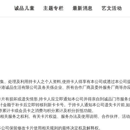
诚品儿童
主题专栏
最新消息
艺文活动
蒐集、处理及利用持卡人之个人资料,使持卡人得享有本公司或透过本公司
香港诚品生活有限公司及各关係企业、所有合作厂商及委外服务厂商等亦应
卡片有损坏或遗失情形,持卡人应立即通知本公司并得亲自到诚品门市服务
累计金额于补卡后立即转移到新卡卡号。于持卡人通知本公司遗失卡片前,
暂停累计卡或会员卡之消费与积分累计及积分折抵功能。
之权利。有关卡片权益、服务办法及使用说明、合作伙伴、活动内容,详见迷诚品网
本公司保留修改卡片使用相关规则的最终决定权及解释权。