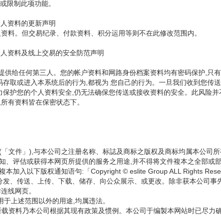
消或限制此项功能。
个人资料的更新声明
人资料。但交易纪录、付款资料、积分运用等则不在此修改范围内。
个人资料及线上交易的安全防范声明
要提供给任何第三人。您的帐户资料和网路身份档案资料均有密码保护,只有
码存取或进入本系统后的行为,都视为 您自己的行为。一旦我们收到您传送
保护您的个人资料安全,仍无法确保您传送或接收资料的安全。此风险并不在
,所有资料皆在保密状态下。
标(「文件」),与本公司之注册名称、标誌及商标之版权及商标均属本公
认知、评估或获得本网页所提供的服务之用途,并不得将文件複本之全部或
通知语句:「Copyright © eslite Group ALL Rights Re
分发、传送、上传、下载、储存、向公众展示、或更改。除非获本公司事
作连线网页。
用于上述范围以外的用途,均属违法。
」)所载资料乃本公司根据其现有政策及惯例。本公司于编製本网站时已尽