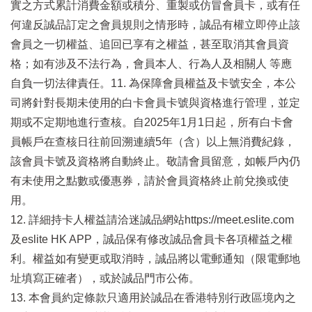
實之方式累計消費金額或積分、重製或仿冒會員卡，或有任
何違反誠品訂定之會員規則之情形時，誠品有權立即停止該
會員之一切權益、追回已享有之權益，甚至取消其會員資
格；如有涉及不法行為，會員本人、行為人及相關人 等應
自負一切法律責任。11. 為保障會員權益及卡號安全，本公
司將針對長期未使用的白卡會員卡號與資格進行管理，並定
期或不定期地進行查核。自2025年1月1日起，所有白卡會
員帳戶在查核日往前回溯連續5年（含）以上無消費紀錄，
該會員卡號及資格將自動終止。敬請會員留意，如帳戶內仍
有未使用之點數或優惠券，請於會員資格終止前兌換或使
用。
12. 詳細持卡人權益請洽迷誠品網站https://meet.eslite.com
及eslite HK APP，誠品保有修改誠品會員卡各項權益之權
利。權益如有變更或取消時，誠品將以電郵通知（限電郵地
址填寫正確者），或於誠品門市公佈。
13. 本會員約定條款只適用於誠品在香港特別行政區境內之