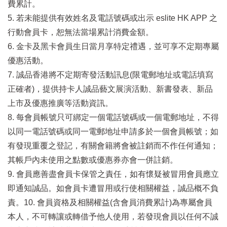
費累計。
5. 若未能提供有效姓名及電話號碼或出示 eslite HK APP 之
行動會員卡，恕無法當場累計消費金額。
6. 金卡及黑卡會員生日當月享特定禮遇，並可享不定期專屬
優惠活動。
7. 誠品香港將不定期寄發活動訊息(限電郵地址或電話填寫
正確者)，提供持卡人誠品藝文展演活動、新書發表、新品
上市及優惠推廣等活動資訊。
8. 每會員帳號只可綁定一個電話號碼或一個電郵地址，不得
以同一電話號碼或同一電郵地址申請多於一個會員帳號；如
有發現重覆之登記，有關會籍將會被註銷而不作任何通知；
其帳戶內未使用之點數或優惠券亦會一併註銷。
9. 會員應善盡會員卡保管之責任，如有懷疑被冒用會員應立
即通知誠品。如會員卡遭冒用或行使相關權益，誠品概不負
責。10. 會員資格及相關權益(含會員消費累計)為專屬會員
本人，不可轉讓或轉借予他人使用，若發現會員以任何不誠