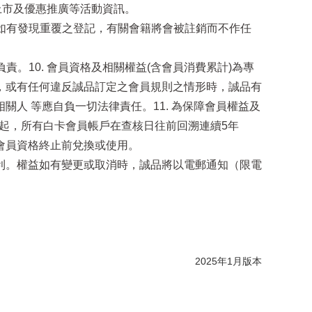
上市及優惠推廣等活動資訊。
；如有發現重覆之登記，有關會籍將會被註銷而不作任
。10. 會員資格及相關權益(含會員消費累計)為專
，或有任何違反誠品訂定之會員規則之情形時，誠品有
人 等應自負一切法律責任。11. 為保障會員權益及
日起，所有白卡會員帳戶在查核日往前回溯連續5年
會員資格終止前兌換或使用。
卡各項權益之權利。權益如有變更或取消時，誠品將以電郵通知（限電
2025年1月版本