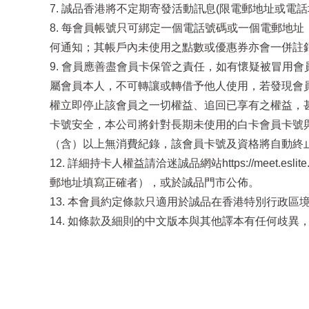
7. 誠品香港將不定期寄發活動訊息(限電郵地址或
8. 每會員帳號只可綁定一個電話號碼或一個電郵地
何通知；其帳戶內未使用之點數或優惠券亦會一併註
9. 會員應善盡會員卡保管之責任，如有懷疑被冒用會
屬會員本人，不可轉讓或轉借予他人使用，若發現會
權立即停止該會員之一切權益、追回已享有之權益，甚
卡號安全，本公司將針對長期未使用的白卡會員卡號與
（含）以上無消費紀錄，該會員卡號及資格將自動終
12. 詳細持卡人權益請洽迷誠品網站https://meet
郵地址填寫正確者），或於誠品門市公佈。
13. 本會員約定條款只適用於誠品在香港特別行政
14. 如條款及細則的中文版本與其他譯本有任何歧異