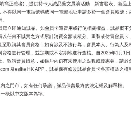
電話填寫正確者)，提供持卡人誠品藝文展演活動、新書發表、新品
址，不得以同一電話號碼或同一電郵地址申請多於一個會員帳號
銷。
員應立即通知誠品。如會員卡遭冒用或行使相關權益，誠品概不負責
員以任何不誠實之方式累計消費金額或積分、重製或仿冒會員卡
至取消其會員資格；如有涉及不法行為，會員本人、行為人及相關
資格進行管理，並定期或不定期地進行查核。自2025年1月1
止。敬請會員留意，如帳戶內仍有未使用之點數或優惠券，請於
.eslite.com 及eslite HK APP，誠品保有修改誠品會員
區境內之門市，如有任何爭議，誠品保留最終的決定權及解釋權。
，一概以中文版本為準。