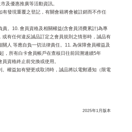
上市及優惠推廣等活動資訊。
；如有發現重覆之登記，有關會籍將會被註銷而不作任
。10. 會員資格及相關權益(含會員消費累計)為專
，或有任何違反誠品訂定之會員規則之情形時，誠品有
人 等應自負一切法律責任。11. 為保障會員權益及
日起，所有白卡會員帳戶在查核日往前回溯連續5年
會員資格終止前兌換或使用。
卡各項權益之權利。權益如有變更或取消時，誠品將以電郵通知（限電
2025年1月版本