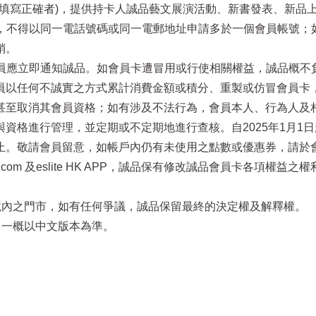
電話填寫正確者)，提供持卡人誠品藝文展演活動、新書發表、新品
址，不得以同一電話號碼或同一電郵地址申請多於一個會員帳號
銷。
員應立即通知誠品。如會員卡遭冒用或行使相關權益，誠品概不負責
員以任何不誠實之方式累計消費金額或積分、重製或仿冒會員卡
至取消其會員資格；如有涉及不法行為，會員本人、行為人及相關
資格進行管理，並定期或不定期地進行查核。自2025年1月1
止。敬請會員留意，如帳戶內仍有未使用之點數或優惠券，請於
.eslite.com 及eslite HK APP，誠品保有修改誠品會員
區境內之門市，如有任何爭議，誠品保留最終的決定權及解釋權。
，一概以中文版本為準。