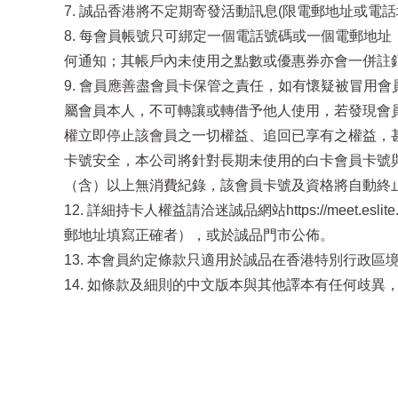
7. 誠品香港將不定期寄發活動訊息(限電郵地址或
8. 每會員帳號只可綁定一個電話號碼或一個電郵地
何通知；其帳戶內未使用之點數或優惠券亦會一併註
9. 會員應善盡會員卡保管之責任，如有懷疑被冒用會
屬會員本人，不可轉讓或轉借予他人使用，若發現會
權立即停止該會員之一切權益、追回已享有之權益，甚
卡號安全，本公司將針對長期未使用的白卡會員卡號與
（含）以上無消費紀錄，該會員卡號及資格將自動終
12. 詳細持卡人權益請洽迷誠品網站https://meet
郵地址填寫正確者），或於誠品門市公佈。
13. 本會員約定條款只適用於誠品在香港特別行政
14. 如條款及細則的中文版本與其他譯本有任何歧異