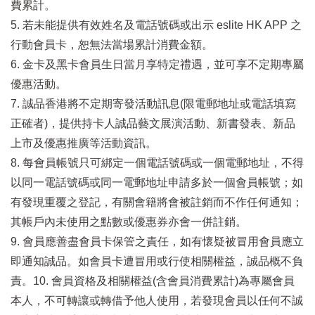
費累計。
5. 若未能提供有效姓名及電話號碼或出示 eslite HK APP 之
行動會員卡，恕無法當場累計消費金額。
6. 金卡及黑卡會員生日當月享特定禮遇，並可享不定期專屬
優惠活動。
7. 誠品香港將不定期寄發活動訊息(限電郵地址或電話填寫
正確者)，提供持卡人誠品藝文展演活動、新書發表、新品
上市及優惠推廣等活動資訊。
8. 每會員帳號只可綁定一個電話號碼或一個電郵地址，不得
以同一電話號碼或同一電郵地址申請多於一個會員帳號；如
有發現重覆之登記，有關會籍將會被註銷而不作任何通知；
其帳戶內未使用之點數或優惠券亦會一併註銷。
9. 會員應善盡會員卡保管之責任，如有懷疑被冒用會員應立
即通知誠品。如會員卡遭冒用或行使相關權益，誠品概不負
責。10. 會員資格及相關權益(含會員消費累計)為專屬會員
本人，不可轉讓或轉借予他人使用，若發現會員以任何不誠