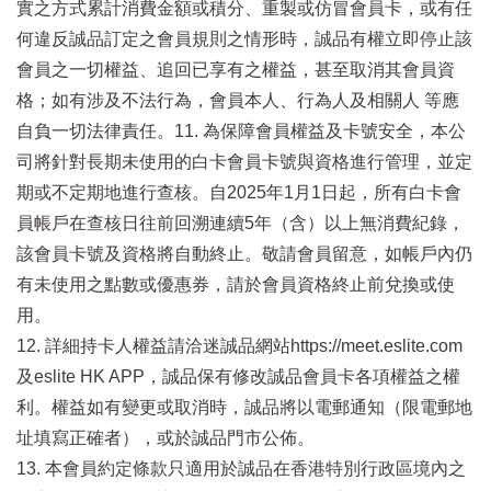
實之方式累計消費金額或積分、重製或仿冒會員卡，或有任
何違反誠品訂定之會員規則之情形時，誠品有權立即停止該
會員之一切權益、追回已享有之權益，甚至取消其會員資
格；如有涉及不法行為，會員本人、行為人及相關人 等應
自負一切法律責任。11. 為保障會員權益及卡號安全，本公
司將針對長期未使用的白卡會員卡號與資格進行管理，並定
期或不定期地進行查核。自2025年1月1日起，所有白卡會
員帳戶在查核日往前回溯連續5年（含）以上無消費紀錄，
該會員卡號及資格將自動終止。敬請會員留意，如帳戶內仍
有未使用之點數或優惠券，請於會員資格終止前兌換或使
用。
12. 詳細持卡人權益請洽迷誠品網站https://meet.eslite.com
及eslite HK APP，誠品保有修改誠品會員卡各項權益之權
利。權益如有變更或取消時，誠品將以電郵通知（限電郵地
址填寫正確者），或於誠品門市公佈。
13. 本會員約定條款只適用於誠品在香港特別行政區境內之