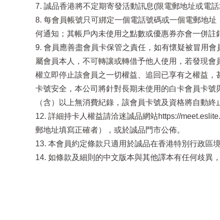
7. 誠品香港將不定期寄發活動訊息(限電郵地址或
8. 每會員帳號只可綁定一個電話號碼或一個電郵地
何通知；其帳戶內未使用之點數或優惠券亦會一併註
9. 會員應善盡會員卡保管之責任，如有懷疑被冒用會
屬會員本人，不可轉讓或轉借予他人使用，若發現會
權立即停止該會員之一切權益、追回已享有之權益，甚
卡號安全，本公司將針對長期未使用的白卡會員卡號與
（含）以上無消費紀錄，該會員卡號及資格將自動終
12. 詳細持卡人權益請洽迷誠品網站https://meet
郵地址填寫正確者），或於誠品門市公佈。
13. 本會員約定條款只適用於誠品在香港特別行政
14. 如條款及細則的中文版本與其他譯本有任何歧異