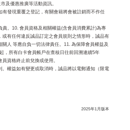
上市及優惠推廣等活動資訊。
；如有發現重覆之登記，有關會籍將會被註銷而不作任
。10. 會員資格及相關權益(含會員消費累計)為專
，或有任何違反誠品訂定之會員規則之情形時，誠品有
人 等應自負一切法律責任。11. 為保障會員權益及
日起，所有白卡會員帳戶在查核日往前回溯連續5年
會員資格終止前兌換或使用。
卡各項權益之權利。權益如有變更或取消時，誠品將以電郵通知（限電
2025年1月版本