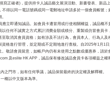
電話填寫正確者)，提供持卡人誠品藝文展演活動、新書發表、新品
址，不得以同一電話號碼或同一電郵地址申請多於一個會員帳號
銷。
員應立即通知誠品。如會員卡遭冒用或行使相關權益，誠品概不負責
員以任何不誠實之方式累計消費金額或積分、重製或仿冒會員卡
至取消其會員資格；如有涉及不法行為，會員本人、行為人及相關
資格進行管理，並定期或不定期地進行查核。自2025年1月1
止。敬請會員留意，如帳戶內仍有未使用之點數或優惠券，請於
.eslite.com 及eslite HK APP，誠品保有修改誠品會員
區境內之門市，如有任何爭議，誠品保留最終的決定權及解釋權。
，一概以中文版本為準。