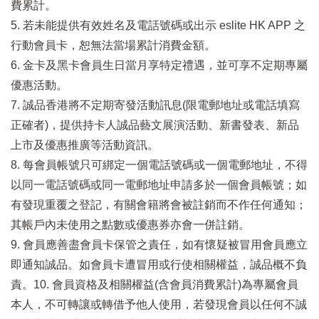
費累計。
5. 若未能提供有效姓名及電話號碼或出示 eslite HK APP 之
行動會員卡，恕無法當場累計消費金額。
6. 金卡及黑卡會員生日當月享特定禮遇，並可享不定期專屬
優惠活動。
7. 誠品香港將不定期寄發活動訊息(限電郵地址或電話填寫
正確者)，提供持卡人誠品藝文展演活動、新書發表、新品
上市及優惠推廣等活動資訊。
8. 每會員帳號只可綁定一個電話號碼或一個電郵地址，不得
以同一電話號碼或同一電郵地址申請多於一個會員帳號；如
有發現重覆之登記，有關會籍將會被註銷而不作任何通知；
其帳戶內未使用之點數或優惠券亦會一併註銷。
9. 會員應善盡會員卡保管之責任，如有懷疑被冒用會員應立
即通知誠品。如會員卡遭冒用或行使相關權益，誠品概不負
責。10. 會員資格及相關權益(含會員消費累計)為專屬會員
本人，不可轉讓或轉借予他人使用，若發現會員以任何不誠