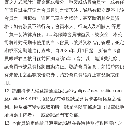
實之方式累計消費金額或積分、重製或仿冒會員卡，或有任
何違反誠品訂定之會員規則之情形時，誠品有權立即停止該
會員之一切權益、追回已享有之權益，甚至取消其會員資
格；如有涉及不法行為，會員本人、行為人及相關人 等應
自負一切法律責任。11. 為保障會員權益及卡號安全，本公
司將針對長期未使用的白卡會員卡號與資格進行管理，並定
期或不定期地進行查核。自2025年1月1日起，所有白卡會
員帳戶在查核日往前回溯連續5年（含）以上無消費紀錄，
該會員卡號及資格將自動終止。敬請會員留意，如帳戶內仍
有未使用之點數或優惠券，請於會員資格終止前兌換或使
用。
12. 詳細持卡人權益請洽迷誠品網站https://meet.eslite.com
及eslite HK APP，誠品保有修改誠品會員卡各項權益之權
利。權益如有變更或取消時，誠品將以電郵通知（限電郵地
址填寫正確者），或於誠品門市公佈。
13. 本會員約定條款只適用於誠品在香港特別行政區境內之