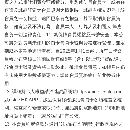
實之方式累計消費金額或積分、重製或仿冒會員卡，或有任
何違反誠品訂定之會員規則之情形時，誠品有權立即停止該
會員之一切權益、追回已享有之權益，甚至取消其會員資
格；如有涉及不法行為，會員本人、行為人及相關人 等應
自負一切法律責任。11. 為保障會員權益及卡號安全，本公
司將針對長期未使用的白卡會員卡號與資格進行管理，並定
期或不定期地進行查核。自2025年1月1日起，所有白卡會
員帳戶在查核日往前回溯連續5年（含）以上無消費紀錄，
該會員卡號及資格將自動終止。敬請會員留意，如帳戶內仍
有未使用之點數或優惠券，請於會員資格終止前兌換或使
用。
12. 詳細持卡人權益請洽迷誠品網站https://meet.eslite.com
及eslite HK APP，誠品保有修改誠品會員卡各項權益之權
利。權益如有變更或取消時，誠品將以電郵通知（限電郵地
址填寫正確者），或於誠品門市公佈。
13. 本會員約定條款只適用於誠品在香港特別行政區境內之