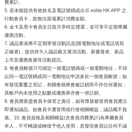
費累計。
5. 若未能提供有效姓名及電話號碼或出示 eslite HK APP 之
行動會員卡，恕無法當場累計消費金額。
6. 金卡及黑卡會員生日當月享特定禮遇，並可享不定期專屬
優惠活動。
7. 誠品香港將不定期寄發活動訊息(限電郵地址或電話填寫
正確者)，提供持卡人誠品藝文展演活動、新書發表、新品
上市及優惠推廣等活動資訊。
8. 每會員帳號只可綁定一個電話號碼或一個電郵地址，不得
以同一電話號碼或同一電郵地址申請多於一個會員帳號；如
有發現重覆之登記，有關會籍將會被註銷而不作任何通知；
其帳戶內未使用之點數或優惠券亦會一併註銷。
9. 會員應善盡會員卡保管之責任，如有懷疑被冒用會員應立
即通知誠品。如會員卡遭冒用或行使相關權益，誠品概不負
責。10. 會員資格及相關權益(含會員消費累計)為專屬會員
本人，不可轉讓或轉借予他人使用，若發現會員以任何不誠