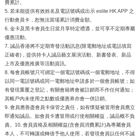
費累計。
5. 若未能提供有效姓名及電話號碼或出示 eslite HK APP 之
行動會員卡，恕無法當場累計消費金額。
6. 金卡及黑卡會員生日當月享特定禮遇，並可享不定期專屬
優惠活動。
7. 誠品香港將不定期寄發活動訊息(限電郵地址或電話填寫
正確者)，提供持卡人誠品藝文展演活動、新書發表、新品
上市及優惠推廣等活動資訊。
8. 每會員帳號只可綁定一個電話號碼或一個電郵地址，不得
以同一電話號碼或同一電郵地址申請多於一個會員帳號；如
有發現重覆之登記，有關會籍將會被註銷而不作任何通知；
其帳戶內未使用之點數或優惠券亦會一併註銷。
9. 會員應善盡會員卡保管之責任，如有懷疑被冒用會員應立
即通知誠品。如會員卡遭冒用或行使相關權益，誠品概不負
責。10. 會員資格及相關權益(含會員消費累計)為專屬會員
本人，不可轉讓或轉借予他人使用，若發現會員以任何不誠