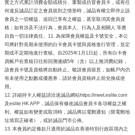
實之方式累計消費金額或積分、重製或仿冒會員卡，或有任
何違反誠品訂定之會員規則之情形時，誠品有權立即停止該
會員之一切權益、追回已享有之權益，甚至取消其會員資
格；如有涉及不法行為，會員本人、行為人及相關人 等應
自負一切法律責任。11. 為保障會員權益及卡號安全，本公
司將針對長期未使用的白卡會員卡號與資格進行管理，並定
期或不定期地進行查核。自2025年1月1日起，所有白卡會
員帳戶在查核日往前回溯連續5年（含）以上無消費紀錄，
該會員卡號及資格將自動終止。敬請會員留意，如帳戶內仍
有未使用之點數或優惠券，請於會員資格終止前兌換或使
用。
12. 詳細持卡人權益請洽迷誠品網站https://meet.eslite.com
及eslite HK APP，誠品保有修改誠品會員卡各項權益之權
利。權益如有變更或取消時，誠品將以電郵通知（限電郵地
址填寫正確者），或於誠品門市公佈。
13. 本會員約定條款只適用於誠品在香港特別行政區境內之