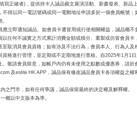
電話填寫正確者)，提供持卡人誠品藝文展演活動、新書發表、新品
址，不得以同一電話號碼或同一電郵地址申請多於一個會員帳號
銷。
員應立即通知誠品。如會員卡遭冒用或行使相關權益，誠品概不負責
員以任何不誠實之方式累計消費金額或積分、重製或仿冒會員卡
至取消其會員資格；如有涉及不法行為，會員本人、行為人及相關
資格進行管理，並定期或不定期地進行查核。自2025年1月1
止。敬請會員留意，如帳戶內仍有未使用之點數或優惠券，請於
.eslite.com 及eslite HK APP，誠品保有修改誠品會員
區境內之門市，如有任何爭議，誠品保留最終的決定權及解釋權。
，一概以中文版本為準。