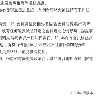
上市及優惠推廣等活動資訊。
；如有發現重覆之登記，有關會籍將會被註銷而不作任
。10. 會員資格及相關權益(含會員消費累計)為專
，或有任何違反誠品訂定之會員規則之情形時，誠品有
人 等應自負一切法律責任。11. 為保障會員權益及
日起，所有白卡會員帳戶在查核日往前回溯連續5年
會員資格終止前兌換或使用。
卡各項權益之權利。權益如有變更或取消時，誠品將以電郵通知（限電
2025年1月版本