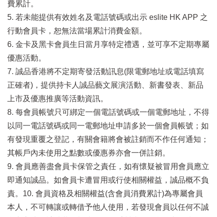
費累計。
5. 若未能提供有效姓名及電話號碼或出示 eslite HK APP 之
行動會員卡，恕無法當場累計消費金額。
6. 金卡及黑卡會員生日當月享特定禮遇，並可享不定期專屬
優惠活動。
7. 誠品香港將不定期寄發活動訊息(限電郵地址或電話填寫
正確者)，提供持卡人誠品藝文展演活動、新書發表、新品
上市及優惠推廣等活動資訊。
8. 每會員帳號只可綁定一個電話號碼或一個電郵地址，不得
以同一電話號碼或同一電郵地址申請多於一個會員帳號；如
有發現重覆之登記，有關會籍將會被註銷而不作任何通知；
其帳戶內未使用之點數或優惠券亦會一併註銷。
9. 會員應善盡會員卡保管之責任，如有懷疑被冒用會員應立
即通知誠品。如會員卡遭冒用或行使相關權益，誠品概不負
責。10. 會員資格及相關權益(含會員消費累計)為專屬會員
本人，不可轉讓或轉借予他人使用，若發現會員以任何不誠