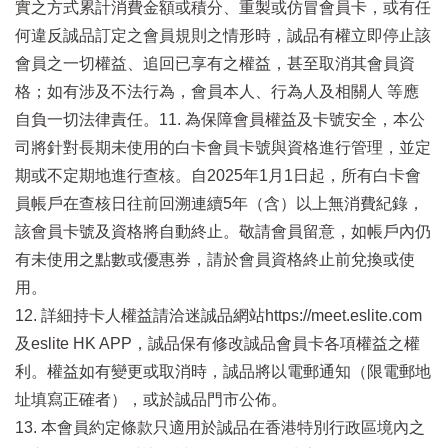
實之方式累計消費金額或積分、重製或仿冒會員卡，或有任
何違反誠品訂定之會員規則之情形時，誠品有權立即停止該
會員之一切權益、追回已享有之權益，甚至取消其會員資
格；如有涉及不法行為，會員本人、行為人及相關人 等應
自負一切法律責任。11. 為保障會員權益及卡號安全，本公
司將針對長期未使用的白卡會員卡號與資格進行管理，並定
期或不定期地進行查核。自2025年1月1日起，所有白卡會
員帳戶在查核日往前回溯連續5年（含）以上無消費紀錄，
該會員卡號及資格將自動終止。敬請會員留意，如帳戶內仍
有未使用之點數或優惠券，請於會員資格終止前兌換或使
用。
12. 詳細持卡人權益請洽迷誠品網站https://meet.eslite.com
及eslite HK APP，誠品保有修改誠品會員卡各項權益之權
利。權益如有變更或取消時，誠品將以電郵通知（限電郵地
址填寫正確者），或於誠品門市公佈。
13. 本會員約定條款只適用於誠品在香港特別行政區境內之