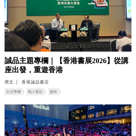
誠品主題專欄｜【香港書展2026】從講
座出發，重遊香港
撰文
香港誠品書店
生活專欄
職人絮語
藝術