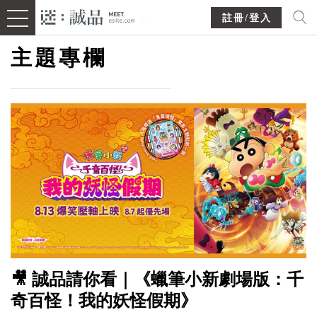
註冊/登入
主題專欄
🎥 誠品請你看｜《蠟筆小新劇場版：千
奇百怪！我的妖怪假期》