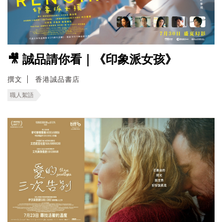
🎥 誠品請你看｜《印象派女孩》
撰文
香港誠品書店
職人絮語