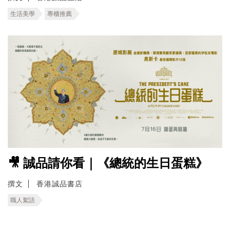
生活美學
專櫃推薦
🎥 誠品請你看｜《總統的生日蛋糕》
撰文
香港誠品書店
職人絮語