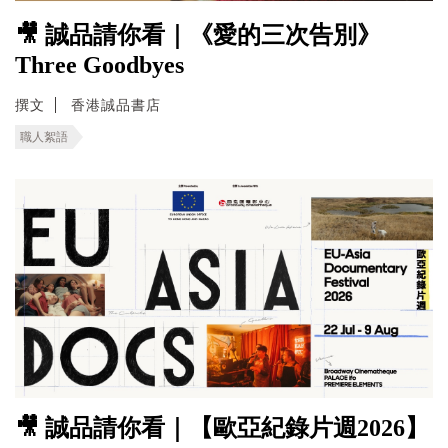
🎥 誠品請你看｜《愛的三次告別》
Three Goodbyes
撰文
香港誠品書店
職人絮語
🎥 誠品請你看｜【歐亞紀錄片週2026】