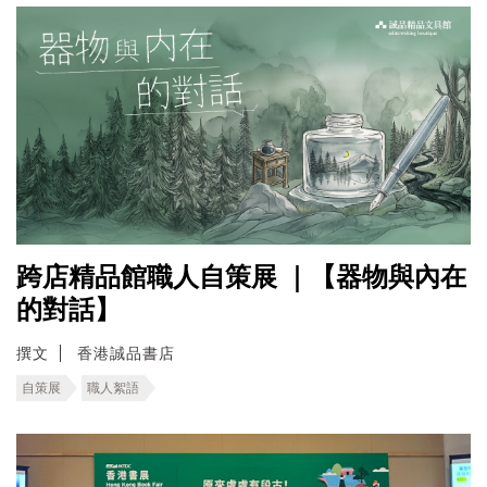
跨店精品館職人自策展 ｜【器物與內在
的對話】
撰文
香港誠品書店
自策展
職人絮語