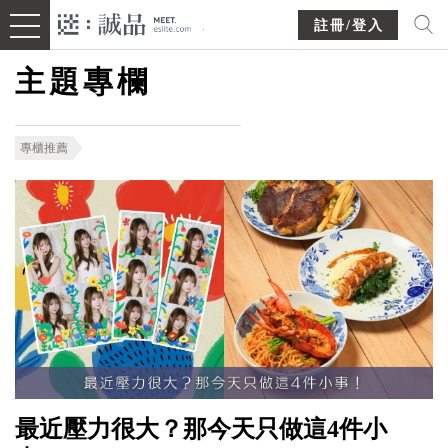
註冊/登入
主題專欄
專櫃推薦
最近壓力很大？那今天只做這4件小