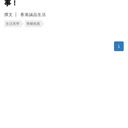
事！
撰文
香港誠品生活
生活美學
專櫃推薦
1