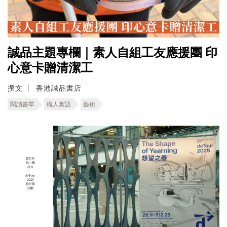
誠品主題專欄｜素人自組工友應援團 印
心意卡贈清潔工
撰文
香港誠品書店
閱讀書單
職人絮語
藝術