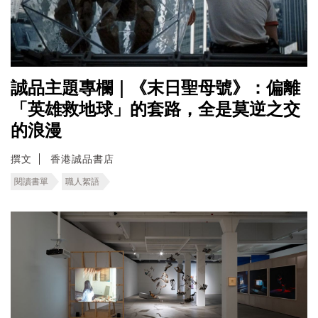
誠品主題專欄｜《末日聖母號》：偏離
「英雄救地球」的套路，全是莫逆之交
的浪漫
撰文
香港誠品書店
閱讀書單
職人絮語