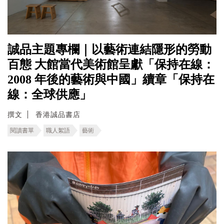
誠品主題專欄｜以藝術連結隱形的勞動
百態 ⼤館當代美術館呈獻「保持在線：
2008 年後的藝術與中國」續章「保持在
線：全球供應」
撰文
香港誠品書店
閱讀書單
職人絮語
藝術