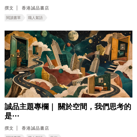
撰文
香港誠品書店
閱讀書單
職人絮語
誠品主題專欄｜ ​關於空間，我們思考的
是⋯
撰文
香港誠品書店