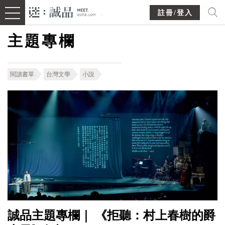
註冊/登入
主題專欄
閱讀書單
台灣文學
小說
誠品主題專欄｜ 《拒聽：村上春樹的爵