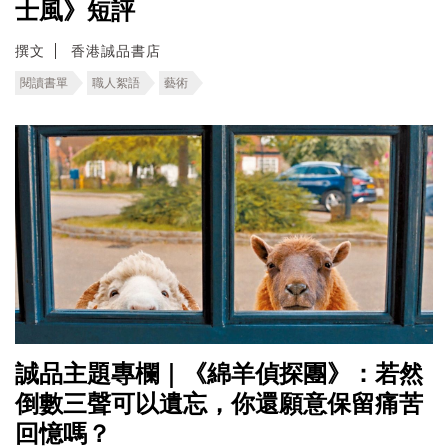
士風》短評
撰文
香港誠品書店
閱讀書單
職人絮語
藝術
誠品主題專欄｜《綿羊偵探團》：若然
倒數三聲可以遺忘，你還願意保留痛苦
回憶嗎？