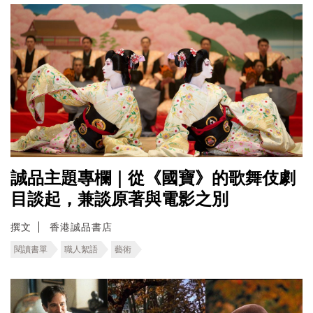
誠品主題專欄｜從《國寶》的歌舞伎劇
目談起，兼談原著與電影之別
撰文
香港誠品書店
閱讀書單
職人絮語
藝術