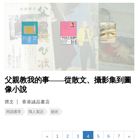
父親教我的事——從散文、攝影集到圖
像小說
撰文
香港誠品書店
閱讀書單
職人絮語
藝術
«
1
2
3
4
5
6
7
»