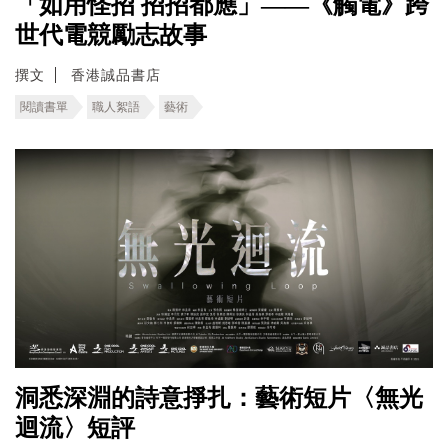
「如用怪招 招招都應」——《觸電》跨
世代電競勵志故事
撰文
香港誠品書店
閱讀書單
職人絮語
藝術
洞悉深淵的詩意掙扎：藝術短片〈無光
迴流〉短評