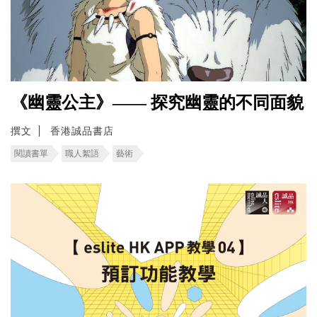
《幽靈公主》—— 探究幽靈的不同面貌
撰文
香港誠品書店
閱讀書單
職人絮語
藝術