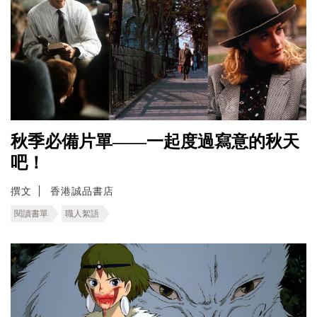
秋季必備片單——一起度過寫意的秋天
吧！
撰文
香港誠品書店
閱讀書單
職人絮語