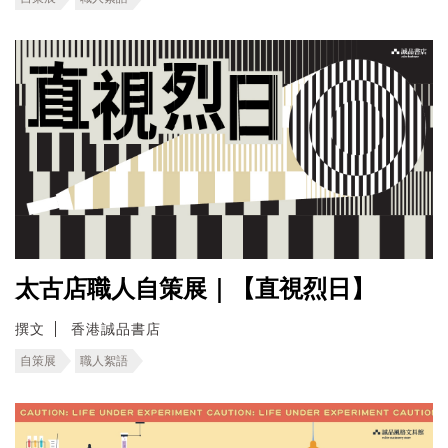
太古店職人自策展｜【直視烈日】
撰文
香港誠品書店
自策展
職人絮語