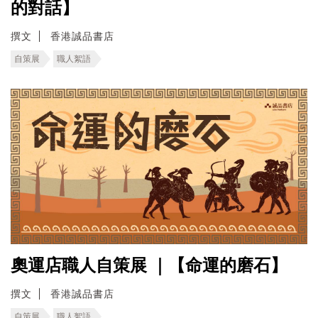
的對話】
撰文
香港誠品書店
自策展
職人絮語
奧運店職人自策展 ｜【命運的磨石】
撰文
香港誠品書店
自策展
職人絮語