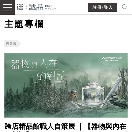
註冊/登入
主題專欄
自策展
跨店精品館職人自策展 ｜【器物與內在