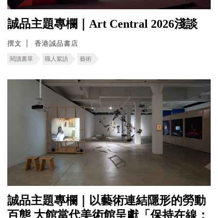
誠品主題專欄｜Art Central 2026淺談
撰文
香港誠品書店
閱讀書單
職人絮語
藝術
誠品主題專欄｜以藝術連結隱形的勞動
百態 ⼤館當代美術館呈獻「保持在線：