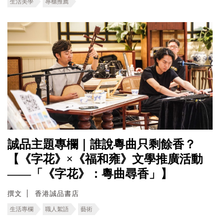
生活美學
專櫃推薦
誠品主題專欄｜誰說粵曲只剩餘香？
【《字花》×《福和雍》文學推廣活動
——「《字花》：粵曲尋香」】
撰文
香港誠品書店
生活專欄
職人絮語
藝術