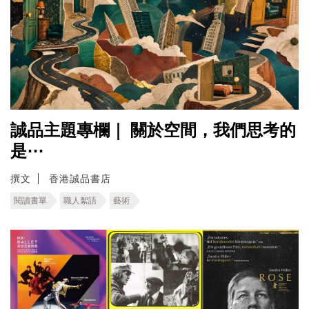
誠品主題專欄｜ ​關於空間，我們思考的
是⋯
撰文
香港誠品書店
閱讀書單
職人絮語
藝術