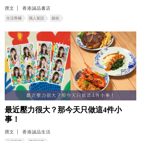
撰文
香港誠品書店
生活專欄
職人絮語
藝術
最近壓力很大？那今天只做這4件小
事！
撰文
香港誠品生活