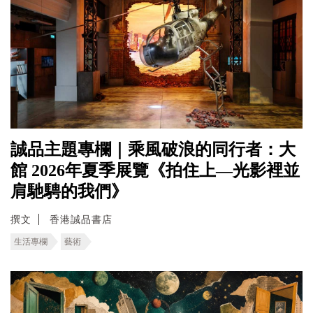
誠品主題專欄｜乘風破浪的同行者：大
館 2026年夏季展覽《拍住上—光影裡並
肩馳騁的我們》
撰文
香港誠品書店
生活專欄
藝術