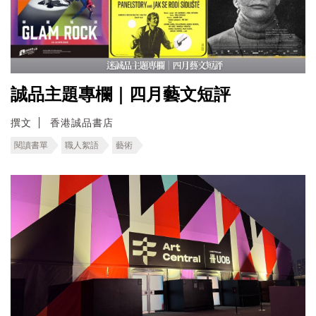
誠品主題專欄｜四月藝文短評
撰文
香港誠品書店
閱讀書單
職人絮語
藝術