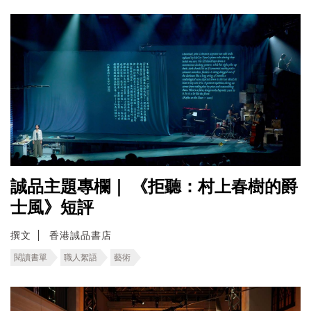
誠品主題專欄｜ 《拒聽：村上春樹的爵
士風》短評
撰文
香港誠品書店
閱讀書單
職人絮語
藝術