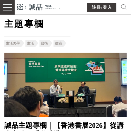
註冊/登入
主題專欄
生活美學
生活
藝術
建築
誠品主題專欄｜【香港書展2026】從講