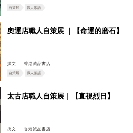
自策展
職人絮語
奧運店職人自策展 ｜【命運的磨石】
撰文
香港誠品書店
自策展
職人絮語
太古店職人自策展｜【直視烈日】
撰文
香港誠品書店