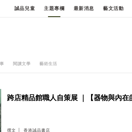
誠品兒童
主題專欄
最新消息
藝文活動
事
閱讀文學
藝術生活
跨店精品館職人自策展 ｜【器物與內在
撰文
香港誠品書店