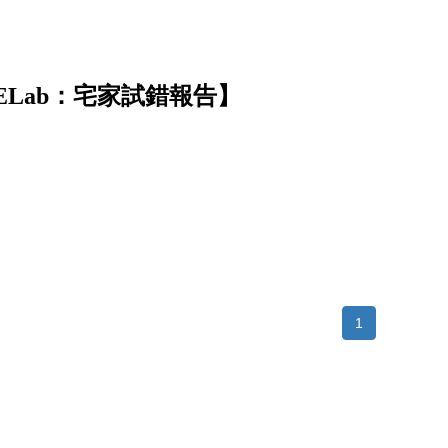
ELab：宅家試錯報告】
1