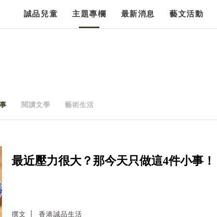
誠品兒童
主題專欄
最新消息
藝文活動
事
閱讀文學
藝術生活
最近壓力很大？那今天只做這4件小事！
撰文
香港誠品生活