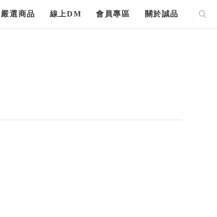
嚴選商品
線上DM
會員專區
關於誠品