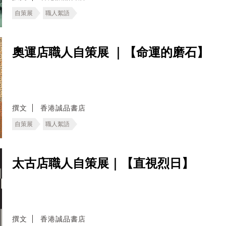
自策展
職人絮語
奧運店職人自策展 ｜【命運的磨石】
撰文
香港誠品書店
自策展
職人絮語
太古店職人自策展｜【直視烈日】
撰文
香港誠品書店