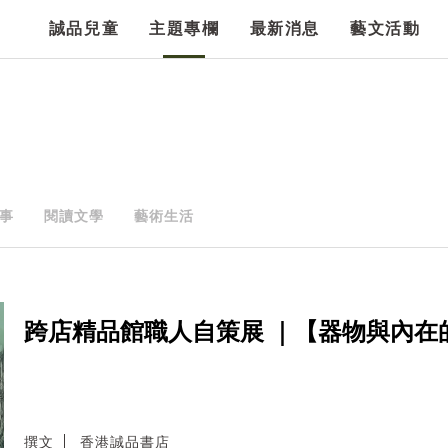
誠品兒童
主題專欄
最新消息
藝文活動
事
閱讀文學
藝術生活
跨店精品館職人自策展 ｜【器物與內在
撰文
香港誠品書店