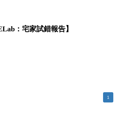
ELab：宅家試錯報告】
1