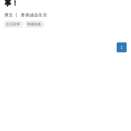
事！
撰文
香港誠品生活
生活美學
專櫃推薦
1