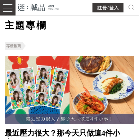
註冊/登入
主題專欄
專櫃推薦
最近壓力很大？那今天只做這4件小