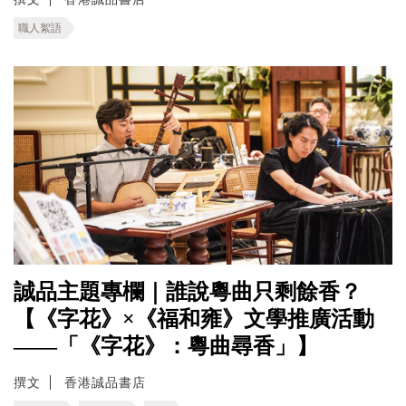
職人絮語
誠品主題專欄｜誰說粵曲只剩餘香？
【《字花》×《福和雍》文學推廣活動
——「《字花》：粵曲尋香」】
撰文
香港誠品書店