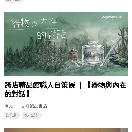
跨店精品館職人自策展 ｜【器物與內在
的對話】
撰文
香港誠品書店
自策展
職人絮語