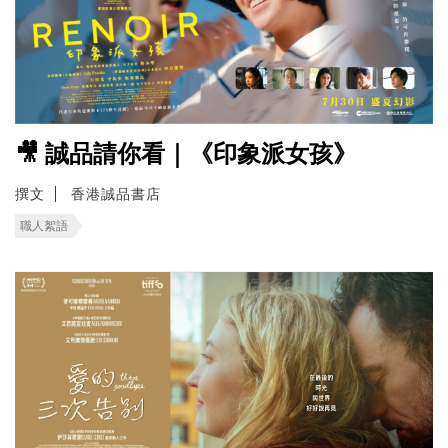
🎥 誠品請你看｜《印象派女孩》
撰文
香港誠品書店
職人絮語