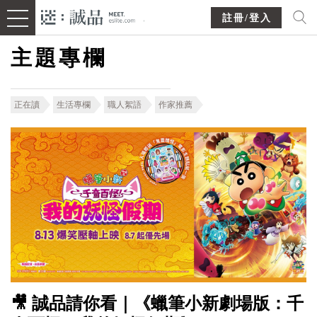
註冊/登入
主題專欄
正在讀
生活專欄
職人絮語
作家推薦
🎥 誠品請你看｜《蠟筆小新劇場版：千