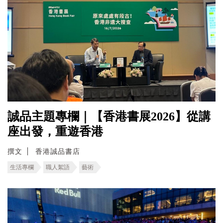
誠品主題專欄｜【香港書展2026】從講
座出發，重遊香港
撰文
香港誠品書店
生活專欄
職人絮語
藝術