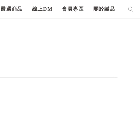
嚴選商品
線上DM
會員專區
關於誠品