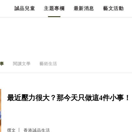
誠品兒童
主題專欄
最新消息
藝文活動
事
閱讀文學
藝術生活
最近壓力很大？那今天只做這4件小事！
撰文
香港誠品生活