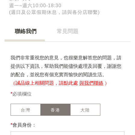
週一~週六10:00-18:30
(週日及公眾假期休息，請與各分店聯繫)
聯絡我們
常見問題
我們非常重視您的意見，也很樂意解答您的問題，請
提供以下資訊，幫助我們能儘快處理及回覆，謝謝您
的配合，並祝您有個充實而愉快的閱讀生活。
（誠品線上相關問題，請點此處
與我們聯絡
）
*
必填欄位
台灣
香港
大陸
*
會員身份：