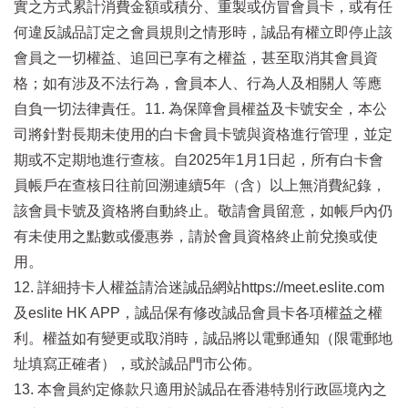
實之方式累計消費金額或積分、重製或仿冒會員卡，或有任
何違反誠品訂定之會員規則之情形時，誠品有權立即停止該
會員之一切權益、追回已享有之權益，甚至取消其會員資
格；如有涉及不法行為，會員本人、行為人及相關人 等應
自負一切法律責任。11. 為保障會員權益及卡號安全，本公
司將針對長期未使用的白卡會員卡號與資格進行管理，並定
期或不定期地進行查核。自2025年1月1日起，所有白卡會
員帳戶在查核日往前回溯連續5年（含）以上無消費紀錄，
該會員卡號及資格將自動終止。敬請會員留意，如帳戶內仍
有未使用之點數或優惠券，請於會員資格終止前兌換或使
用。
12. 詳細持卡人權益請洽迷誠品網站https://meet.eslite.com
及eslite HK APP，誠品保有修改誠品會員卡各項權益之權
利。權益如有變更或取消時，誠品將以電郵通知（限電郵地
址填寫正確者），或於誠品門市公佈。
13. 本會員約定條款只適用於誠品在香港特別行政區境內之