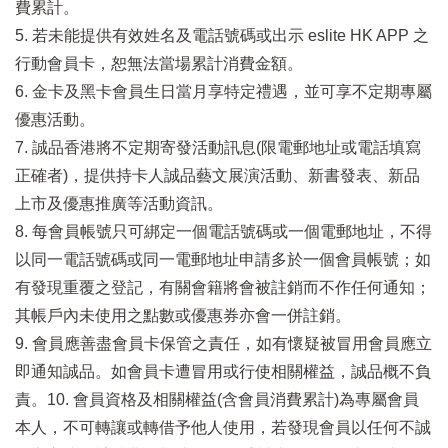
費累計。
5. 若未能提供有效姓名及電話號碼或出示 eslite HK APP 之
行動會員卡，恕無法當場累計消費金額。
6. 金卡及黑卡會員生日當月享特定禮遇，並可享不定期專屬
優惠活動。
7. 誠品香港將不定期寄發活動訊息(限電郵地址或電話填寫
正確者)，提供持卡人誠品藝文展演活動、新書發表、新品
上市及優惠推廣等活動資訊。
8. 每會員帳號只可綁定一個電話號碼或一個電郵地址，不得
以同一電話號碼或同一電郵地址申請多於一個會員帳號；如
有發現重覆之登記，有關會籍將會被註銷而不作任何通知；
其帳戶內未使用之點數或優惠券亦會一併註銷。
9. 會員應善盡會員卡保管之責任，如有懷疑被冒用會員應立
即通知誠品。如會員卡遭冒用或行使相關權益，誠品概不負
責。10. 會員資格及相關權益(含會員消費累計)為專屬會員
本人，不可轉讓或轉借予他人使用，若發現會員以任何不誠