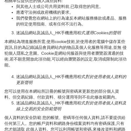
相關單位提供您的個人識別資料:
與其他人士或公司共用資料前,已取得您的同意。
應遵守法例或政府機構的要求。
我們發覺您在網站上的行為違反本網站服務條款或產品、服務
的特定使用指南、或有任何不法行為。
迷誠品網站及誠品人_HK手機應用程式
運用
Cookies
的聲明
本網站為增進服務所需,使用cookie技術,於使用者的電腦中儲存某些
資訊,目的為記錄誠品會員網站內的物品及個人化服務等用途,並無 侵
犯個人隱私之意圖。Cookie是網站伺服器與使用者瀏覽器溝通的技
術,若不願意開放此項功能,可以經由瀏覽器的設定,取消或限制此項功
能。
迷誠品網站及誠品人_HK手機應用程式
對於使用者個人資料的
更新聲明
您可以使用在本網站所註冊的帳號與密碼來更新您的部分個人資
料。但交易紀錄、付款資料、積分運用等則不在此修改範圍內。
迷誠品網站及誠品人_HK手機應用程式
對於使用者個人資料及
線上交易的安全防範聲明
個人資料的安全防範:您的帳號、密碼等任何個人資料,請不要提供給
任何第三人。您的帳戶資料和網路身份檔案資料均有密碼保護,只有
您才能讀取 此個人資料。您可以利用帳號和密碼,來修改資料和網路