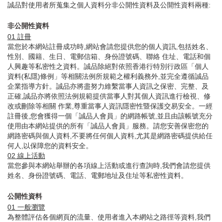
誠品對使用者所蒐集之個人資料分非公開性資料及公開性資料兩種:
非公開性資料
01
註冊
當您於本網站註冊成功時,網站會請您提供您的個人資訊,包括姓名、
性別、國籍、生日、電郵信箱、身份證號碼、聯絡 住址、電話和個
人興趣等私密性之資料。誠品除絕對依照香港行特別行政區「個人
資料(私隱)條例」等相關法例所規範之權利義務外,並完全遵循誠品
企業指導方針。誠品亦將盡努力維繫當事人資訊之保密、完整、及
正確,誠品亦將依照法例規範提供當事人對其個人資訊進行檢視、修
改或刪除等相關 作業,尊重當事人資訊隱密性暨保護交易安全。一經
註冊後,您會獲得一個「誠品人會員」的網路帳號,並且由該帳號充分
使用由本網站提供的所有「誠品人會員」服務。請您安善保密您的
網路密碼與個人資料,不要將任何個人資料,尤其是網路密碼提供給任
何人,以保障您的資料安全。
02
線上活動
當您參與本網站舉辦的各項線上活動或進行查詢時,我們會請您提供
姓名、身份證號碼、電話、電郵地址及住址等私密性資料。
公開性資料
01
一般瀏覽
為整體評估各個網頁的流量、使用者進入本網站之路徑等資料,我們