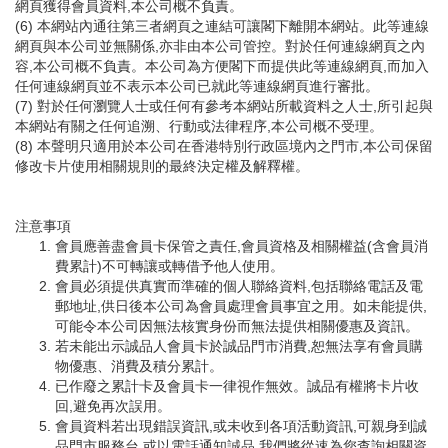
網頁獲得會員資料,本公司概不負責。
(6) 本網站內通往第三者網頁之連結可讓閣下離開本網站。此等連線
網頁與本公司並無關係,亦非由本公司管控。對於任何連線網頁之內
容,本公司概不負責。本公司為方便閣下而提供此等連線網頁,而加入
任何連線網頁並不表示本公司已就此等連線網頁進行審批。
(7) 對於任何瀏覽人士或任何有參考本網站所載資料之人士,所引起與
本網站有關之任何追溯、行動或法律程序,本公司概不受理。
(8) 本聲明只適用於本公司在香港特別行政區境內之門市,本公司保留
修改卡片使用相關規則的最終決定權及解釋權。
注意事項
會員應善盡會員卡保管之責任,會員資格及相關權益(含會員消
費累計)不可轉讓或轉借予他人使用。
會員必須提供真實而準確的個人聯絡資料,包括聯絡電話及電
郵地址,供日後本公司為會員處理會員事宜之用。如未能提供,
可能令本公司因無法核實身份而無法提供相關優惠及資訊。
若未能出示誠品人會員卡於誠品門市消費,恕無法享有會員購
物優惠、消費及積分累計。
已作廢之累計卡及會員卡一律視作無效。誠品有權將卡片收
回,避免再次誤用。
會員資料若出現錯誤資訊,或未收到各項活動資訊,可親身到誠
品門市服務台,或以電話通知誠品,我們將從速為您查詢相關資