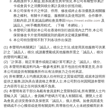
為維護持卡人權益,如系統產生異常情況,本公司有權暫停累計
卡或會員卡之消費與積分累計及積分折抵功能。
本公司保有卡片之申請、停用、修改或終止各項優惠及相關服
務之權利。有關卡片權益、服務辦法及使用說明、合作夥伴、
活動內容,詳見迷誠品網站會員專區
https://meet.eslite.com
及
誠品人_HK手機應用程式。（下稱「本網站」）
本聲明只適用於本公司在香港特別行政區境內之門市,本公司
保留修改卡片使用相關規則的最終決定權及解釋權。
本公司特別聲明不對下列各項作出保證:
(1) 本聲明内有關累計「誠品人」積分之方法,或使用其他服務可供累
計之「誠品人」積分,或讀書獎勵或其他服務所需之「誠品人」積分
的聲明均屬正確。
(2)「計算器」能正常運作或能正確計算可累計之「誠品人」積分。
(3) 本聲明所載資料均為一般參考資料,並不包括任何專業意見,亦非
本公司就提供有關服務所作出有法律效力之任何承諾。
(4) 所有瀏覽人士均應就其個人任何特定之質疑或問題,或就本說明所
提供之服務,諮詢具合適資格之專業人士;本公司對任何因閱讀本聲明
之內容而引起之任何損失概不負責。
(5) 本聲明有若干部分為載有會員資料之受限制區域,所有瀏覽人士均
需輸入其「誠品人」會員帳戶密碼方可進入有關區域。瀏覽人士若
為會員,必須安善保存及保密其「誠品人」個人密碼。如會員因遺失
密碼或不小心獲得或使用有關資料,而導致任何人士未經授權而於本