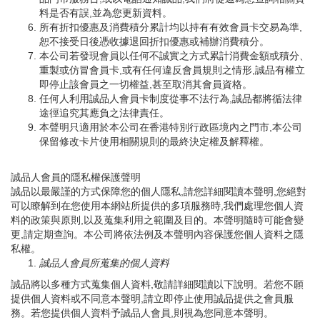
料是否有誤,並為您更新資料。
所有折扣優惠及消費積分累計均以持有有效會員卡交易為準,
恕不接受日後憑收據退回折扣優惠或補辦消費積分。
本公司若發現會員以任何不誠實之方式累計消費金額或積分、
重製或仿冒會員卡,或有任何違反會員規則之情形,誠品有權立
即停止該會員之一切權益,甚至取消其會員資格。
任何人利用誠品人會員卡制度從事不法行為,誠品都將循法律
途徑追究其應負之法律責任。
本聲明只適用於本公司在香港特別行政區境內之門市,本公司
保留修改卡片使用相關規則的最終決定權及解釋權。
誠品人會員的隱私權保護聲明
誠品以最嚴謹的方式保障您的個人隱私,請您詳細閱讀本聲明,您絕對
可以瞭解到在您使用本網站所提供的多項服務時,我們處理您個人資
料的政策與原則,以及蒐集利用之範圍及目的。本聲明隨時可能會變
更,請定期查詢。本公司將依法例及本聲明內容保護您個人資料之隱
私權。
誠品人會員所蒐集的個人資料
誠品將以多種方式蒐集個人資料,敬請詳細閱讀以下說明。若您不願
提供個人資料或不同意本聲明,請立即停止使用誠品提供之會員服
務。若您提供個人資料予誠品人會員,則視為您同意本聲明。