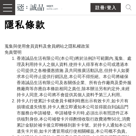
註冊/登入
隱私條款
蒐集與使用會員資料及會員網站之隱私權政策
免責聲明
香港誠品生活有限公司(本公司)將於法例許可範圍內,蒐集、處
理及利用持卡人之個人資料,使持卡人得享有本公司或透過本
公司提供之各種優惠措施 及共同推廣活動訊息,但持卡人如要
求本公司停止提供行銷訊息,本公司不得拒絕。本公司將確保
香港誠品生活有限公司及各關係企業、所有合作廠商及委外服
務廠商等亦應自本條款相同之責任,除本辦法另有約定外,未經
持卡人同意,本公司將不會提供其個人資料予第三人利用。
持卡人行使累計卡或會員卡權利時應出示有效卡片,如卡片有
損壞或遺失情形,持卡人應立即通知本公司並得親自到誠品門
市服務台申請補發。申請補發卡片時,必須出示有照證件正本
供核對身份,本公司補發卡片得酌情收取行政費港幣50元,消費
累計金額於補卡後立即轉移到新卡卡號。於持卡人通知本公司
遺失卡片前,如卡片遭冒用或行使相關權益,本公司概不負責。