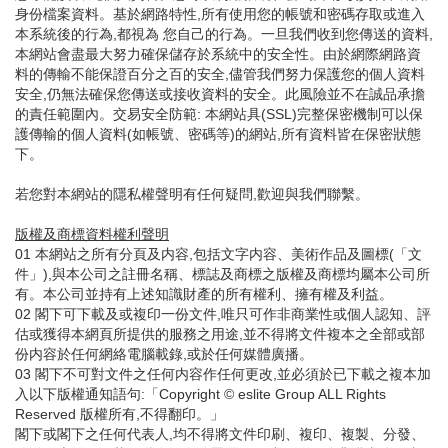
身份檔案資料。基於網路特性,所有使用您的帳號和密碼存取或進入
本系統後的行為,都視為 您自己的行為。一旦我們收到您傳送的資料,
本網站會盡最大努力確保儲存於系統中的安全性。由於網際網路資
料的傳輸不能保證百分之百的安全,儘管我們努力保護您的個人資料
安全,仍無法確保您傳送或接收資料的安全。此風險並不在誠品承擔
的責任範圍內。交易安全防範: 本網站具(SSL)完整保密機制可以保
護傳輸的個人資料(如帳號、密碼等)的網站,所有資料皆在保密狀態
下。
若您對本網站的隱私權聲明有任何疑問,歡迎與我們聯繫。
版權及商標資料權利聲明
01 本網站之所有分頁及内容,包括文字内容、美術作品及圖標(「文
件」),與本公司之註冊名稱、標誌及商標之版權及商標均屬本公司所
有。本公司並持有上述知識財產的所有權利、擁有權及利益。
02 閣下可下載及或複印一份文件,唯只可作非商業性或個人認知、評
估或獲得本網頁所提供的服務之用途,並不得將文件複本之全部或部
份内容於任何網絡電腦載錄,或於任何媒體廣播。
03 閣下不可對文件之任何内容作任何更改,並必須於已下載之複本加
入以下版權通知語句:「Copyright © eslite Group ALL Rights
Reserved 版權所有,不得翻印。」
閣下或閣下之任何代表人,均不得將文件印刷、複印、複製、分發、