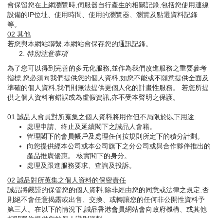
會保留您在上網瀏覽時,伺服器自行產生的相關記錄,包括您使用連線
設備的IP位址、使用時間、使用的瀏覽器、瀏覽及點選資料記錄
等。
02
其他
若您與本網站聯繫,本網站會保存您的通訊記錄。
特別注意事項
為了您可以得到完善的多元化服務,並作為我們改進服務之重要參考
指標,您必須向我們提供您的個人資料,如您不能或不願意提供全面及
準確的個人資料,我們則無法提供更個人化的計畫性服務。 若您所提
供之個人資料有錯誤或為虛假資訊,亦不受本聲明之保護。
01
誠品人會員對所蒐集之個人資料將用作但不局限於以下用途
:
處理申請、終止及延續閣下之誠品人會籍。
管理閣下的會員帳戶及處理任何按規則所定下的積分計劃。
向您提供經本公司或本公司旗下之分公司或與合作夥伴推出的
產品推廣優惠。 核實閣下的身分。
處理及跟進服務要求、查詢及投訴。
02
誠品對所蒐集之個人資料的保密責任
誠品將嚴謹的保管您的個人資料,除非經由您的同意或法律之規定,否
則絕不會任意揭露或出售、交換、或轉讓您的任何非公開性資料予
第三人。在以下的情況下,誠品香港會員網站會向政府機構、或其他