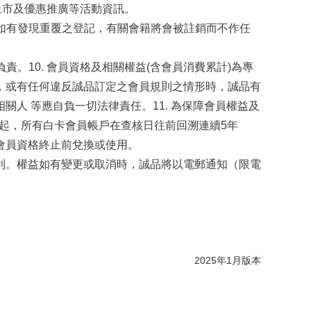
上市及優惠推廣等活動資訊。
；如有發現重覆之登記，有關會籍將會被註銷而不作任
。10. 會員資格及相關權益(含會員消費累計)為專
，或有任何違反誠品訂定之會員規則之情形時，誠品有
人 等應自負一切法律責任。11. 為保障會員權益及
日起，所有白卡會員帳戶在查核日往前回溯連續5年
會員資格終止前兌換或使用。
卡各項權益之權利。權益如有變更或取消時，誠品將以電郵通知（限電
2025年1月版本