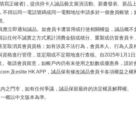
電話填寫正確者)，提供持卡人誠品藝文展演活動、新書發表、新品
址，不得以同一電話號碼或同一電郵地址申請多於一個會員帳號
銷。
員應立即通知誠品。如會員卡遭冒用或行使相關權益，誠品概不負責
員以任何不誠實之方式累計消費金額或積分、重製或仿冒會員卡
至取消其會員資格；如有涉及不法行為，會員本人、行為人及相關
資格進行管理，並定期或不定期地進行查核。自2025年1月1
止。敬請會員留意，如帳戶內仍有未使用之點數或優惠券，請於
.eslite.com 及eslite HK APP，誠品保有修改誠品會員
區境內之門市，如有任何爭議，誠品保留最終的決定權及解釋權。
，一概以中文版本為準。