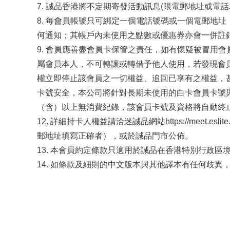
7. 誠品香港將不定期寄發活動訊息(限電郵地址或
8. 每會員帳號只可綁定一個電話號碼或一個電郵地
何通知；其帳戶內未使用之點數或優惠券亦會一併註
9. 會員應善盡會員卡保管之責任，如有懷疑被冒用會
屬會員本人，不可轉讓或轉借予他人使用，若發現會
權立即停止該會員之一切權益、追回已享有之權益，甚
卡號安全，本公司將針對長期未使用的白卡會員卡號與
（含）以上無消費紀錄，該會員卡號及資格將自動終
12. 詳細持卡人權益請洽迷誠品網站https://meet
郵地址填寫正確者），或於誠品門市公佈。
13. 本會員約定條款只適用於誠品在香港特別行政
14. 如條款及細則的中文版本與其他譯本有任何歧異