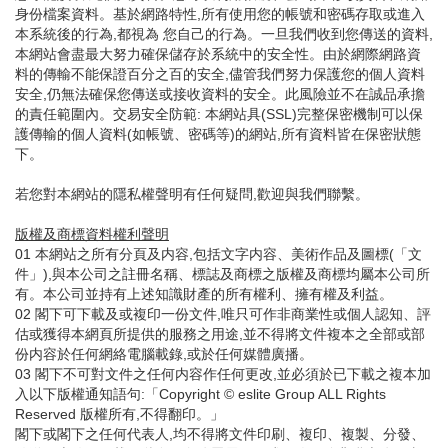
身份檔案資料。基於網路特性,所有使用您的帳號和密碼存取或進入
本系統後的行為,都視為 您自己的行為。一旦我們收到您傳送的資料,
本網站會盡最大努力確保儲存於系統中的安全性。由於網際網路資
料的傳輸不能保證百分之百的安全,儘管我們努力保護您的個人資料
安全,仍無法確保您傳送或接收資料的安全。此風險並不在誠品承擔
的責任範圍內。交易安全防範: 本網站具(SSL)完整保密機制可以保
護傳輸的個人資料(如帳號、密碼等)的網站,所有資料皆在保密狀態
下。
若您對本網站的隱私權聲明有任何疑問,歡迎與我們聯繫。
版權及商標資料權利聲明
01 本網站之所有分頁及内容,包括文字内容、美術作品及圖標(「文
件」),與本公司之註冊名稱、標誌及商標之版權及商標均屬本公司所
有。本公司並持有上述知識財產的所有權利、擁有權及利益。
02 閣下可下載及或複印一份文件,唯只可作非商業性或個人認知、評
估或獲得本網頁所提供的服務之用途,並不得將文件複本之全部或部
份内容於任何網絡電腦載錄,或於任何媒體廣播。
03 閣下不可對文件之任何内容作任何更改,並必須於已下載之複本加
入以下版權通知語句:「Copyright © eslite Group ALL Rights
Reserved 版權所有,不得翻印。」
閣下或閣下之任何代表人,均不得將文件印刷、複印、複製、分發、