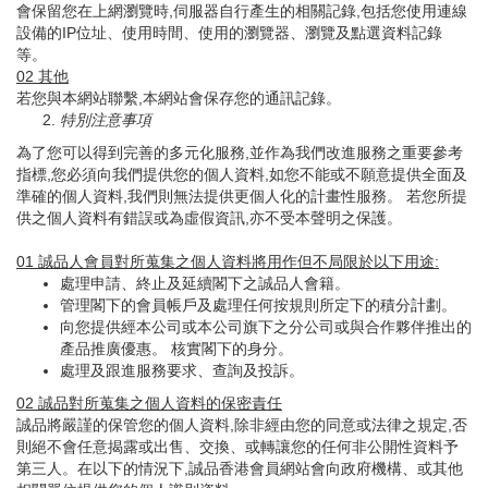
會保留您在上網瀏覽時,伺服器自行產生的相關記錄,包括您使用連線
設備的IP位址、使用時間、使用的瀏覽器、瀏覽及點選資料記錄
等。
02
其他
若您與本網站聯繫,本網站會保存您的通訊記錄。
特別注意事項
為了您可以得到完善的多元化服務,並作為我們改進服務之重要參考
指標,您必須向我們提供您的個人資料,如您不能或不願意提供全面及
準確的個人資料,我們則無法提供更個人化的計畫性服務。 若您所提
供之個人資料有錯誤或為虛假資訊,亦不受本聲明之保護。
01
誠品人會員對所蒐集之個人資料將用作但不局限於以下用途
:
處理申請、終止及延續閣下之誠品人會籍。
管理閣下的會員帳戶及處理任何按規則所定下的積分計劃。
向您提供經本公司或本公司旗下之分公司或與合作夥伴推出的
產品推廣優惠。 核實閣下的身分。
處理及跟進服務要求、查詢及投訴。
02
誠品對所蒐集之個人資料的保密責任
誠品將嚴謹的保管您的個人資料,除非經由您的同意或法律之規定,否
則絕不會任意揭露或出售、交換、或轉讓您的任何非公開性資料予
第三人。在以下的情況下,誠品香港會員網站會向政府機構、或其他