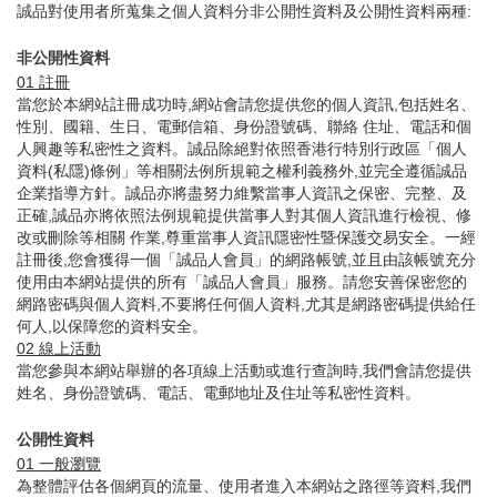
誠品對使用者所蒐集之個人資料分非公開性資料及公開性資料兩種:
非公開性資料
01
註冊
當您於本網站註冊成功時,網站會請您提供您的個人資訊,包括姓名、
性別、國籍、生日、電郵信箱、身份證號碼、聯絡 住址、電話和個
人興趣等私密性之資料。誠品除絕對依照香港行特別行政區「個人
資料(私隱)條例」等相關法例所規範之權利義務外,並完全遵循誠品
企業指導方針。誠品亦將盡努力維繫當事人資訊之保密、完整、及
正確,誠品亦將依照法例規範提供當事人對其個人資訊進行檢視、修
改或刪除等相關 作業,尊重當事人資訊隱密性暨保護交易安全。一經
註冊後,您會獲得一個「誠品人會員」的網路帳號,並且由該帳號充分
使用由本網站提供的所有「誠品人會員」服務。請您安善保密您的
網路密碼與個人資料,不要將任何個人資料,尤其是網路密碼提供給任
何人,以保障您的資料安全。
02
線上活動
當您參與本網站舉辦的各項線上活動或進行查詢時,我們會請您提供
姓名、身份證號碼、電話、電郵地址及住址等私密性資料。
公開性資料
01
一般瀏覽
為整體評估各個網頁的流量、使用者進入本網站之路徑等資料,我們