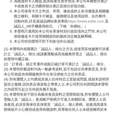
為維護持卡人權益,如系統產生異常情況,本公司有權暫停累計
卡或會員卡之消費與積分累計及積分折抵功能。
本公司保有卡片之申請、停用、修改或終止各項優惠及相關服
務之權利。有關卡片權益、服務辦法及使用說明、合作夥伴、
活動內容,詳見迷誠品網站會員專區
https://meet.eslite.com
及
誠品人_HK手機應用程式。（下稱「本網站」）
本聲明只適用於本公司在香港特別行政區境內之門市,本公司
保留修改卡片使用相關規則的最終決定權及解釋權。
本公司特別聲明不對下列各項作出保證:
(1) 本聲明内有關累計「誠品人」積分之方法,或使用其他服務可供累
計之「誠品人」積分,或讀書獎勵或其他服務所需之「誠品人」積分
的聲明均屬正確。
(2)「計算器」能正常運作或能正確計算可累計之「誠品人」積分。
(3) 本聲明所載資料均為一般參考資料,並不包括任何專業意見,亦非
本公司就提供有關服務所作出有法律效力之任何承諾。
(4) 所有瀏覽人士均應就其個人任何特定之質疑或問題,或就本說明所
提供之服務,諮詢具合適資格之專業人士;本公司對任何因閱讀本聲明
之內容而引起之任何損失概不負責。
(5) 本聲明有若干部分為載有會員資料之受限制區域,所有瀏覽人士均
需輸入其「誠品人」會員帳戶密碼方可進入有關區域。瀏覽人士若
為會員,必須安善保存及保密其「誠品人」個人密碼。如會員因遺失
密碼或不小心獲得或使用有關資料,而導致任何人士未經授權而於本