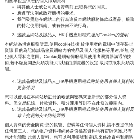
相關單位提供您的個人識別資料:
與其他人士或公司共用資料前,已取得您的同意。
應遵守法例或政府機構的要求。
我們發覺您在網站上的行為違反本網站服務條款或產品、服務
的特定使用指南、或有任何不法行為。
迷誠品網站及誠品人_HK手機應用程式
運用
Cookies
的聲明
本網站為增進服務所需,使用cookie技術,於使用者的電腦中儲存某些
資訊,目的為記錄誠品會員網站內的物品及個人化服務等用途,並無 侵
犯個人隱私之意圖。Cookie是網站伺服器與使用者瀏覽器溝通的技
術,若不願意開放此項功能,可以經由瀏覽器的設定,取消或限制此項功
能。
迷誠品網站及誠品人_HK手機應用程式
對於使用者個人資料的
更新聲明
您可以使用在本網站所註冊的帳號與密碼來更新您的部分個人資
料。但交易紀錄、付款資料、積分運用等則不在此修改範圍內。
迷誠品網站及誠品人_HK手機應用程式
對於使用者個人資料及
線上交易的安全防範聲明
個人資料的安全防範:您的帳號、密碼等任何個人資料,請不要提供給
任何第三人。您的帳戶資料和網路身份檔案資料均有密碼保護,只有
您才能讀取 此個人資料。您可以利用帳號和密碼,來修改資料和網路