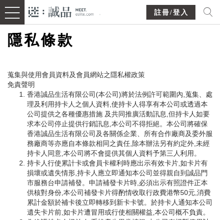
註冊/登入
隱私條款
蒐集與使用會員資料及會員網站之隱私權政策
免責聲明
香港誠品生活有限公司(本公司)將於法例許可範圍內,蒐集、處
理及利用持卡人之個人資料,使持卡人得享有本公司或透過本
公司提供之各種優惠措施 及共同推廣活動訊息,但持卡人如要
求本公司停止提供行銷訊息,本公司不得拒絕。本公司將確保
香港誠品生活有限公司及各關係企業、所有合作廠商及委外服
務廠商等亦應自本條款相同之責任,除本辦法另有約定外,未經
持卡人同意,本公司將不會提供其個人資料予第三人利用。
持卡人行使累計卡或會員卡權利時應出示有效卡片,如卡片有
損壞或遺失情形,持卡人應立即通知本公司並得親自到誠品門
市服務台申請補發。申請補發卡片時,必須出示有照證件正本
供核對身份,本公司補發卡片得酌情收取行政費港幣50元,消費
累計金額於補卡後立即轉移到新卡卡號。於持卡人通知本公司
遺失卡片前,如卡片遭冒用或行使相關權益,本公司概不負責。