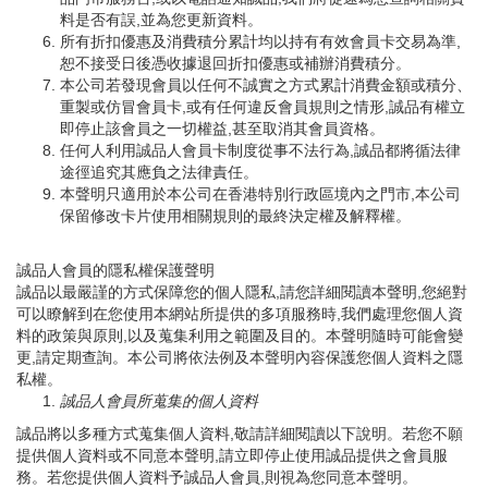
料是否有誤,並為您更新資料。
所有折扣優惠及消費積分累計均以持有有效會員卡交易為準,
恕不接受日後憑收據退回折扣優惠或補辦消費積分。
本公司若發現會員以任何不誠實之方式累計消費金額或積分、
重製或仿冒會員卡,或有任何違反會員規則之情形,誠品有權立
即停止該會員之一切權益,甚至取消其會員資格。
任何人利用誠品人會員卡制度從事不法行為,誠品都將循法律
途徑追究其應負之法律責任。
本聲明只適用於本公司在香港特別行政區境內之門市,本公司
保留修改卡片使用相關規則的最終決定權及解釋權。
誠品人會員的隱私權保護聲明
誠品以最嚴謹的方式保障您的個人隱私,請您詳細閱讀本聲明,您絕對
可以瞭解到在您使用本網站所提供的多項服務時,我們處理您個人資
料的政策與原則,以及蒐集利用之範圍及目的。本聲明隨時可能會變
更,請定期查詢。本公司將依法例及本聲明內容保護您個人資料之隱
私權。
誠品人會員所蒐集的個人資料
誠品將以多種方式蒐集個人資料,敬請詳細閱讀以下說明。若您不願
提供個人資料或不同意本聲明,請立即停止使用誠品提供之會員服
務。若您提供個人資料予誠品人會員,則視為您同意本聲明。