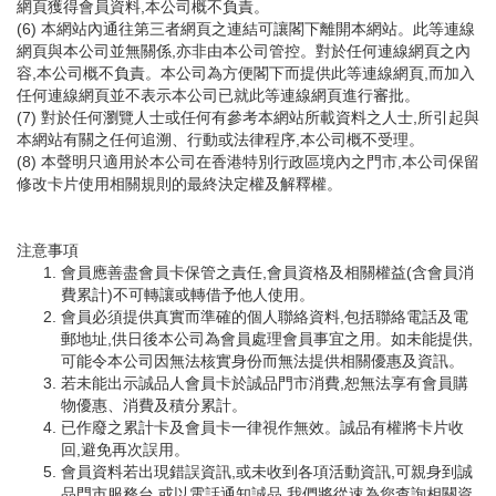
網頁獲得會員資料,本公司概不負責。
(6) 本網站內通往第三者網頁之連結可讓閣下離開本網站。此等連線
網頁與本公司並無關係,亦非由本公司管控。對於任何連線網頁之內
容,本公司概不負責。本公司為方便閣下而提供此等連線網頁,而加入
任何連線網頁並不表示本公司已就此等連線網頁進行審批。
(7) 對於任何瀏覽人士或任何有參考本網站所載資料之人士,所引起與
本網站有關之任何追溯、行動或法律程序,本公司概不受理。
(8) 本聲明只適用於本公司在香港特別行政區境內之門市,本公司保留
修改卡片使用相關規則的最終決定權及解釋權。
注意事項
會員應善盡會員卡保管之責任,會員資格及相關權益(含會員消
費累計)不可轉讓或轉借予他人使用。
會員必須提供真實而準確的個人聯絡資料,包括聯絡電話及電
郵地址,供日後本公司為會員處理會員事宜之用。如未能提供,
可能令本公司因無法核實身份而無法提供相關優惠及資訊。
若未能出示誠品人會員卡於誠品門市消費,恕無法享有會員購
物優惠、消費及積分累計。
已作廢之累計卡及會員卡一律視作無效。誠品有權將卡片收
回,避免再次誤用。
會員資料若出現錯誤資訊,或未收到各項活動資訊,可親身到誠
品門市服務台,或以電話通知誠品,我們將從速為您查詢相關資