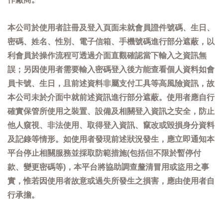
本公司於使用者註冊及登入頁面未就會員證件號碼、生日、
密碼、姓名、性別、電子信箱、手機號碼進行部分遮蔽，以
利會員於操作流程可透過介面直觀確認當下輸入之資訊無
誤；另因使用者需要輸入密碼登入後方能查看個人資料如會
員卡號、生日，且前述資料非屬支付工具等高風險資訊，故
本公司未於介面中就前述資訊進行部分遮蔽。使用者應自行
確實保管所使用之裝置、設備及相關登入資訊之安全，防止
他人窺視、非法使用、取得登入資訊、竄改或毀損身分資料
及記錄等情形。如使用者發現前述狀況發生，應立即通知本
平台停止相關服務並採取防範措施(包括但不限於暫停付
款、變更密碼等)，本平台將協助調查釐清冒用或盜用之事
實，惟若因使用者故意或過失所發生之損害，應由使用者自
行承擔。