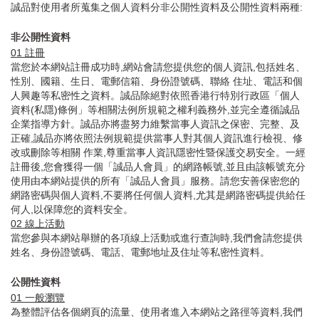
誠品對使用者所蒐集之個人資料分非公開性資料及公開性資料兩種:
非公開性資料
01
註冊
當您於本網站註冊成功時,網站會請您提供您的個人資訊,包括姓名、
性別、國籍、生日、電郵信箱、身份證號碼、聯絡 住址、電話和個
人興趣等私密性之資料。誠品除絕對依照香港行特別行政區「個人
資料(私隱)條例」等相關法例所規範之權利義務外,並完全遵循誠品
企業指導方針。誠品亦將盡努力維繫當事人資訊之保密、完整、及
正確,誠品亦將依照法例規範提供當事人對其個人資訊進行檢視、修
改或刪除等相關 作業,尊重當事人資訊隱密性暨保護交易安全。一經
註冊後,您會獲得一個「誠品人會員」的網路帳號,並且由該帳號充分
使用由本網站提供的所有「誠品人會員」服務。請您安善保密您的
網路密碼與個人資料,不要將任何個人資料,尤其是網路密碼提供給任
何人,以保障您的資料安全。
02
線上活動
當您參與本網站舉辦的各項線上活動或進行查詢時,我們會請您提供
姓名、身份證號碼、電話、電郵地址及住址等私密性資料。
公開性資料
01
一般瀏覽
為整體評估各個網頁的流量、使用者進入本網站之路徑等資料,我們