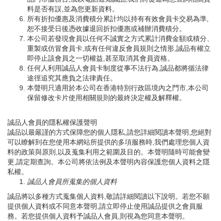
料是否有誤,並為您更新資料。
所有折扣優惠及消費積分累計均以持有有效會員卡交易為準,
恕不接受日後憑收據退回折扣優惠或補辦消費積分。
本公司若發現會員以任何不誠實之方式累計消費金額或積分、
重製或仿冒會員卡,或有任何違反會員規則之情形,誠品有權立
即停止該會員之一切權益,甚至取消其會員資格。
任何人利用誠品人會員卡制度從事不法行為,誠品都將循法律
途徑追究其應負之法律責任。
本聲明只適用於本公司在香港特別行政區境內之門市,本公司
保留修改卡片使用相關規則的最終決定權及解釋權。
誠品人會員的隱私權保護聲明
誠品以最嚴謹的方式保障您的個人隱私,請您詳細閱讀本聲明,您絕對
可以瞭解到在您使用本網站所提供的多項服務時,我們處理您個人資
料的政策與原則,以及蒐集利用之範圍及目的。本聲明隨時可能會變
更,請定期查詢。本公司將依法例及本聲明內容保護您個人資料之隱
私權。
誠品人會員所蒐集的個人資料
誠品將以多種方式蒐集個人資料,敬請詳細閱讀以下說明。若您不願
提供個人資料或不同意本聲明,請立即停止使用誠品提供之會員服
務。若您提供個人資料予誠品人會員,則視為您同意本聲明。