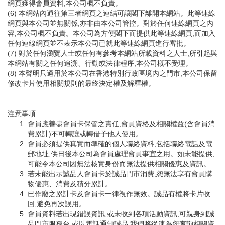
網頁獲得會員資料,本公司概不負責。
(6) 本網站內通往第三者網頁之連結可讓閣下離開本網站。此等連線
網頁與本公司並無關係,亦非由本公司管控。對於任何連線網頁之內
容,本公司概不負責。本公司為方便閣下而提供此等連線網頁,而加入
任何連線網頁並不表示本公司已就此等連線網頁進行審批。
(7) 對於任何瀏覽人士或任何有參考本網站所載資料之人士,所引起與
本網站有關之任何追溯、行動或法律程序,本公司概不受理。
(8) 本聲明只適用於本公司在香港特別行政區境內之門市,本公司保留
修改卡片使用相關規則的最終決定權及解釋權。
注意事項
會員應善盡會員卡保管之責任,會員資格及相關權益(含會員消
費累計)不可轉讓或轉借予他人使用。
會員必須提供真實而準確的個人聯絡資料,包括聯絡電話及電
郵地址,供日後本公司為會員處理會員事宜之用。如未能提供,
可能令本公司因無法核實身份而無法提供相關優惠及資訊。
若未能出示誠品人會員卡於誠品門市消費,恕無法享有會員購
物優惠、消費及積分累計。
已作廢之累計卡及會員卡一律視作無效。誠品有權將卡片收
回,避免再次誤用。
會員資料若出現錯誤資訊,或未收到各項活動資訊,可親身到誠
品門市服務台,或以電話通知誠品,我們將從速為您查詢相關資