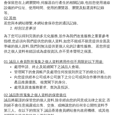
會保留您在上網瀏覽時,伺服器自行產生的相關記錄,包括您使用連線
設備的IP位址、使用時間、使用的瀏覽器、瀏覽及點選資料記錄
等。
02
其他
若您與本網站聯繫,本網站會保存您的通訊記錄。
特別注意事項
為了您可以得到完善的多元化服務,並作為我們改進服務之重要參考
指標,您必須向我們提供您的個人資料,如您不能或不願意提供全面及
準確的個人資料,我們則無法提供更個人化的計畫性服務。 若您所提
供之個人資料有錯誤或為虛假資訊,亦不受本聲明之保護。
01
誠品人會員對所蒐集之個人資料將用作但不局限於以下用途
:
處理申請、終止及延續閣下之誠品人會籍。
管理閣下的會員帳戶及處理任何按規則所定下的積分計劃。
向您提供經本公司或本公司旗下之分公司或與合作夥伴推出的
產品推廣優惠。 核實閣下的身分。
處理及跟進服務要求、查詢及投訴。
02
誠品對所蒐集之個人資料的保密責任
誠品將嚴謹的保管您的個人資料,除非經由您的同意或法律之規定,否
則絕不會任意揭露或出售、交換、或轉讓您的任何非公開性資料予
第三人。在以下的情況下,誠品香港會員網站會向政府機構、或其他