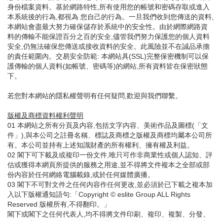
身份檔案資料。基於網路特性,所有使用您的帳號和密碼存取或進入
本系統後的行為,都視為 您自己的行為。一旦我們收到您傳送的資料,
本網站會盡最大努力確保儲存於系統中的安全性。由於網際網路資
料的傳輸不能保證百分之百的安全,儘管我們努力保護您的個人資料
安全,仍無法確保您傳送或接收資料的安全。此風險並不在誠品承擔
的責任範圍內。交易安全防範: 本網站具(SSL)完整保密機制可以保
護傳輸的個人資料(如帳號、密碼等)的網站,所有資料皆在保密狀態
下。
若您對本網站的隱私權聲明有任何疑問,歡迎與我們聯繫。
版權及商標資料權利聲明
01 本網站之所有分頁及内容,包括文字内容、美術作品及圖標(「文
件」),與本公司之註冊名稱、標誌及商標之版權及商標均屬本公司所
有。本公司並持有上述知識財產的所有權利、擁有權及利益。
02 閣下可下載及或複印一份文件,唯只可作非商業性或個人認知、評
估或獲得本網頁所提供的服務之用途,並不得將文件複本之全部或部
份内容於任何網絡電腦載錄,或於任何媒體廣播。
03 閣下不可對文件之任何内容作任何更改,並必須於已下載之複本加
入以下版權通知語句:「Copyright © eslite Group ALL Rights
Reserved 版權所有,不得翻印。」
閣下或閣下之任何代表人,均不得將文件印刷、複印、複製、分發、