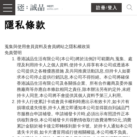
註冊/登入
隱私條款
蒐集與使用會員資料及會員網站之隱私權政策
免責聲明
香港誠品生活有限公司(本公司)將於法例許可範圍內,蒐集、處
理及利用持卡人之個人資料,使持卡人得享有本公司或透過本
公司提供之各種優惠措施 及共同推廣活動訊息,但持卡人如要
求本公司停止提供行銷訊息,本公司不得拒絕。本公司將確保
香港誠品生活有限公司及各關係企業、所有合作廠商及委外服
務廠商等亦應自本條款相同之責任,除本辦法另有約定外,未經
持卡人同意,本公司將不會提供其個人資料予第三人利用。
持卡人行使累計卡或會員卡權利時應出示有效卡片,如卡片有
損壞或遺失情形,持卡人應立即通知本公司並得親自到誠品門
市服務台申請補發。申請補發卡片時,必須出示有照證件正本
供核對身份,本公司補發卡片得酌情收取行政費港幣50元,消費
累計金額於補卡後立即轉移到新卡卡號。於持卡人通知本公司
遺失卡片前,如卡片遭冒用或行使相關權益,本公司概不負責。