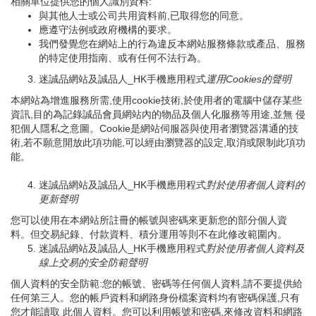
相關單位提供您的個人識別資料:
與其他人士或公司共用資料前,已取得您的同意。
應遵守法例或政府機構的要求。
我們發覺您在網站上的行為違反本網站服務條款或產品、服務
的特定使用指南、或有任何不法行為。
迷誠品網站及誠品人_HK手機應用程式
運用
Cookies
的聲明
本網站為增進服務所需,使用cookie技術,於使用者的電腦中儲存某些
資訊,目的為記錄誠品會員網站內的物品及個人化服務等用途,並無 侵
犯個人隱私之意圖。Cookie是網站伺服器與使用者瀏覽器溝通的技
術,若不願意開放此項功能,可以經由瀏覽器的設定,取消或限制此項功
能。
迷誠品網站及誠品人_HK手機應用程式
對於使用者個人資料的
更新聲明
您可以使用在本網站所註冊的帳號與密碼來更新您的部分個人資
料。但交易紀錄、付款資料、積分運用等則不在此修改範圍內。
迷誠品網站及誠品人_HK手機應用程式
對於使用者個人資料及
線上交易的安全防範聲明
個人資料的安全防範:您的帳號、密碼等任何個人資料,請不要提供給
任何第三人。您的帳戶資料和網路身份檔案資料均有密碼保護,只有
您才能讀取 此個人資料。您可以利用帳號和密碼,來修改資料和網路