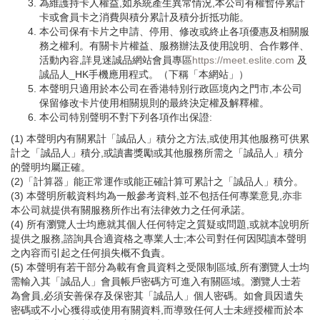
為維護持卡人權益,如系統產生異常情況,本公司有權暫停累計
卡或會員卡之消費與積分累計及積分折抵功能。
本公司保有卡片之申請、停用、修改或終止各項優惠及相關服
務之權利。有關卡片權益、服務辦法及使用說明、合作夥伴、
活動內容,詳見迷誠品網站會員專區
https://meet.eslite.com
及
誠品人_HK手機應用程式。（下稱「本網站」）
本聲明只適用於本公司在香港特別行政區境內之門市,本公司
保留修改卡片使用相關規則的最終決定權及解釋權。
本公司特別聲明不對下列各項作出保證:
(1) 本聲明内有關累計「誠品人」積分之方法,或使用其他服務可供累
計之「誠品人」積分,或讀書獎勵或其他服務所需之「誠品人」積分
的聲明均屬正確。
(2)「計算器」能正常運作或能正確計算可累計之「誠品人」積分。
(3) 本聲明所載資料均為一般參考資料,並不包括任何專業意見,亦非
本公司就提供有關服務所作出有法律效力之任何承諾。
(4) 所有瀏覽人士均應就其個人任何特定之質疑或問題,或就本說明所
提供之服務,諮詢具合適資格之專業人士;本公司對任何因閱讀本聲明
之內容而引起之任何損失概不負責。
(5) 本聲明有若干部分為載有會員資料之受限制區域,所有瀏覽人士均
需輸入其「誠品人」會員帳戶密碼方可進入有關區域。瀏覽人士若
為會員,必須安善保存及保密其「誠品人」個人密碼。如會員因遺失
密碼或不小心獲得或使用有關資料,而導致任何人士未經授權而於本