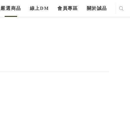
嚴選商品
線上DM
會員專區
關於誠品